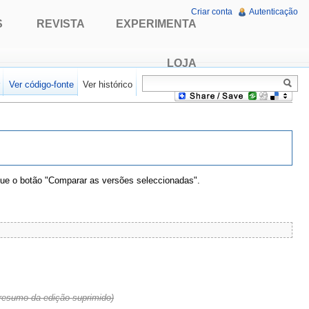
Criar conta
Autenticação
S
REVISTA
EXPERIMENTA
LOJA
r
Ver código-fonte
Ver histórico
que o botão "Comparar as versões seleccionadas".
(resumo da edição suprimido)