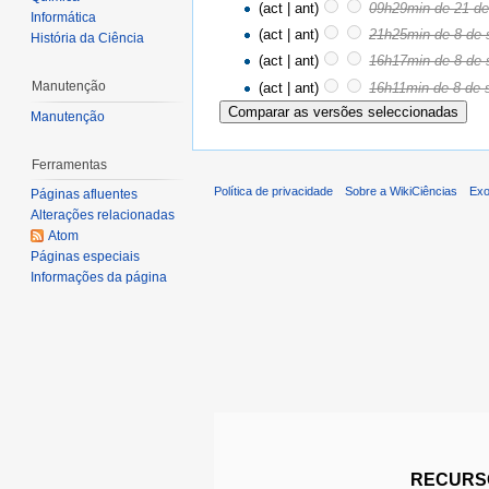
(act | ant)
09h29min de 21 de
Informática
(act | ant)
21h25min de 8 de 
História da Ciência
(act | ant)
16h17min de 8 de 
Manutenção
(act | ant)
16h11min de 8 de 
Manutenção
Ferramentas
Política de privacidade
Sobre a WikiCiências
Exo
Páginas afluentes
Alterações relacionadas
Atom
Páginas especiais
Informações da página
RECURSO