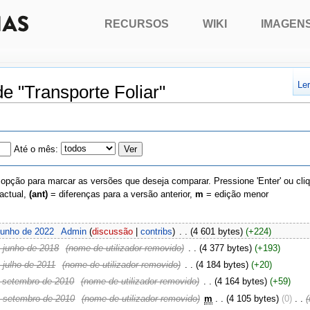
RECURSOS
WIKI
IMAGEN
Le
de "Transporte Foliar"
Até o mês:
 opção para marcar as versões que deseja comparar. Pressione 'Enter' ou cli
actual,
(ant)
= diferenças para a versão anterior,
m
= edição menor
junho de 2022
‎
Admin
(
discussão
|
contribs
)
‎
. .
(4 601 bytes)
(+224)
 junho de 2018
‎
(nome de utilizador removido)
‎
. .
(4 377 bytes)
(+193)
 julho de 2011
‎
(nome de utilizador removido)
‎
. .
(4 184 bytes)
(+20)
 setembro de 2010
‎
(nome de utilizador removido)
‎
. .
(4 164 bytes)
(+59)
 setembro de 2010
‎
(nome de utilizador removido)
‎
m
. .
(4 105 bytes)
(0)
‎
. .