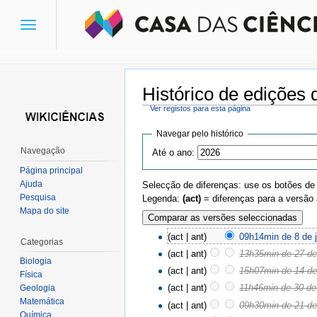
Toggle
navigation
Histórico de edições 
Ver registos para esta página
Ir para:
navegação
,
pesquisa
Navegar pelo histórico
Navegação
Até o ano:
Página principal
Ajuda
Selecção de diferenças: use os botões de
Pesquisa
Legenda:
(act)
= diferenças para a versão 
Mapa do site
(act | ant)
09h14min de 8 de 
Categorias
(act | ant)
13h35min de 27 de
Biologia
(act | ant)
15h07min de 14 de
Física
(act | ant)
11h46min de 30 de
Geologia
Matemática
(act | ant)
09h30min de 21 de
Química