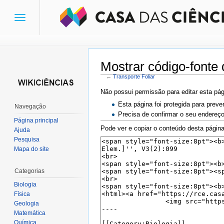
Toggle
navigation
Mostrar código-fonte 
←
Transporte Foliar
Ir para:
navegação
,
pesquisa
Não possui permissão para editar esta pág
Esta página foi protegida para preve
Navegação
Precisa de confirmar o seu endereço
Página principal
Pode ver e copiar o conteúdo desta página
Ajuda
Pesquisa
Mapa do site
Categorias
Biologia
Física
Geologia
Matemática
Química