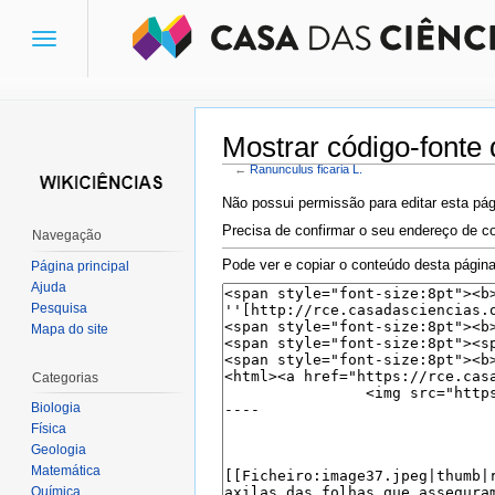
Toggle
navigation
Mostrar código-fonte 
←
Ranunculus ficaria L.
Ir para:
navegação
,
pesquisa
Não possui permissão para editar esta pág
Precisa de confirmar o seu endereço de co
Navegação
Pode ver e copiar o conteúdo desta página
Página principal
Ajuda
Pesquisa
Mapa do site
Categorias
Biologia
Física
Geologia
Matemática
Química