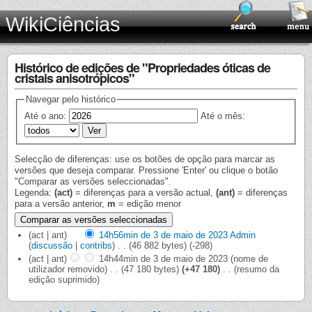
WikiCiências
Histórico de edições de "Propriedades óticas de
cristais anisotrópicos"
Navegar pelo histórico
Até o ano:
Até o mês:
Selecção de diferenças: use os botões de opção para marcar as
versões que deseja comparar. Pressione 'Enter' ou clique o botão
"Comparar as versões seleccionadas".
Legenda:
(act)
= diferenças para a versão actual,
(ant)
= diferenças
para a versão anterior,
m
= edição menor
(act | ant)
14h56min de 3 de maio de 2023
‎
Admin
(
discussão
|
contribs
)
‎
. .
(46 882 bytes)
(-298)
(act | ant)
14h44min de 3 de maio de 2023
‎
(nome de
utilizador removido)
‎
. .
(47 180 bytes)
(+47 180)
‎
. .
(resumo da
edição suprimido)