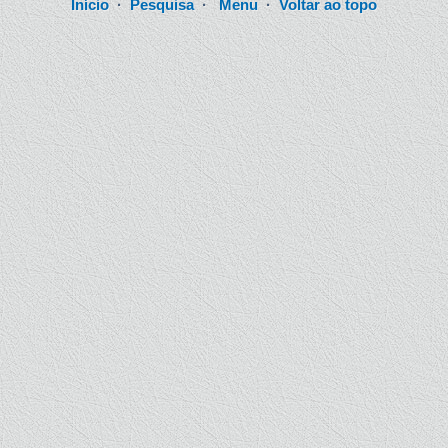
Início
·
Pesquisa
·
Menu
·
Voltar ao topo