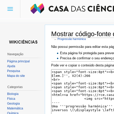
Toggle
navigation
Mostrar código-fonte
←
Progressão harmónica
Ir para:
navegação
,
pesquisa
Não possui permissão para editar esta pág
Esta página foi protegida para preve
Navegação
Precisa de confirmar o seu endereço
Página principal
Pode ver e copiar o conteúdo desta página
Ajuda
Pesquisa
Mapa do site
Categorias
Biologia
Física
Geologia
Matemática
Química