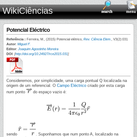
WikiCiências
Potencial Eléctrico
Referência :
Ferreira, M., (2015) Potencial elétrico,
Rev. Ciência Elem.
, V3(2):031
Autor
:
Miguel F.
Editor
:
Joaquim Agostinho Moreira
DOI
:
[
http://doi.org/10.24927/rce2015.031
]
Consideremos, por simplicidade, uma carga pontual Q localizada na
origem de um referencial. O
Campo Eléctrico
criado por esta carga
num ponto
do espaço vazio é:
sendo
. Suponhamos que num ponto A, localizado na