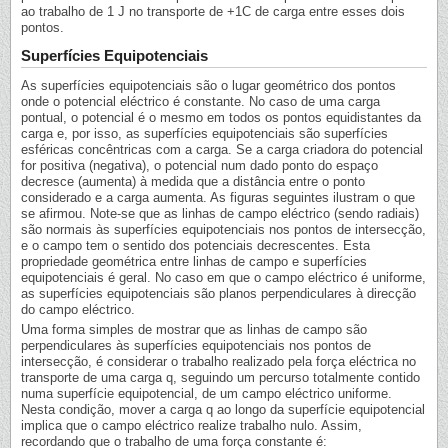
ao trabalho de 1 J no transporte de +1C de carga entre esses dois
pontos.
Superfícies Equipotenciais
As superfícies equipotenciais são o lugar geométrico dos pontos
onde o potencial eléctrico é constante. No caso de uma carga
pontual, o potencial é o mesmo em todos os pontos equidistantes da
carga e, por isso, as superfícies equipotenciais são superfícies
esféricas concêntricas com a carga. Se a carga criadora do potencial
for positiva (negativa), o potencial num dado ponto do espaço
decresce (aumenta) à medida que a distância entre o ponto
considerado e a carga aumenta. As figuras seguintes ilustram o que
se afirmou. Note-se que as linhas de campo eléctrico (sendo radiais)
são normais às superfícies equipotenciais nos pontos de intersecção,
e o campo tem o sentido dos potenciais decrescentes. Esta
propriedade geométrica entre linhas de campo e superfícies
equipotenciais é geral. No caso em que o campo eléctrico é uniforme,
as superfícies equipotenciais são planos perpendiculares à direcção
do campo eléctrico.
Uma forma simples de mostrar que as linhas de campo são
perpendiculares às superfícies equipotenciais nos pontos de
intersecção, é considerar o trabalho realizado pela força eléctrica no
transporte de uma carga q, seguindo um percurso totalmente contido
numa superfície equipotencial, de um campo eléctrico uniforme.
Nesta condição, mover a carga q ao longo da superfície equipotencial
implica que o campo eléctrico realize trabalho nulo. Assim,
recordando que o trabalho de uma força constante é: