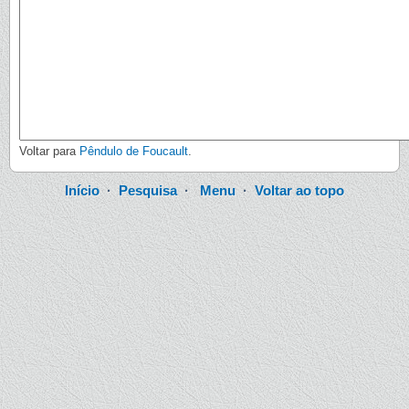
Voltar para
Pêndulo de Foucault
.
Início
·
Pesquisa
·
Menu
·
Voltar ao topo