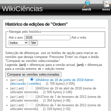
WikiCiências
Histórico de edições de "Ordem"
Navegar pelo histórico
Até o ano:
Até o mês:
Selecção de diferenças: use os botões de opção para marcar as
versões que deseja comparar. Pressione 'Enter' ou clique o botão
"Comparar as versões seleccionadas".
Legenda:
(act)
= diferenças para a versão actual,
(ant)
= diferenças
para a versão anterior,
m
= edição menor
(act | ant)
10h44min de 18 de junho de 2019
‎
Admin
(
discussão
|
contribs
)
‎
. .
(1 705 bytes)
(+205)
(act | ant)
16h02min de 19 de abril de 2018
‎
(nome de
utilizador removido)
‎
. .
(1 500 bytes)
(+146)
(act | ant)
12h37min de 7 de fevereiro de 2012
‎
(nome de
utilizador removido)
‎
. .
(1 354 bytes)
(+36)
(act | ant)
12h36min de 7 de fevereiro de 2012
‎
(nome de
utilizador removido)
‎
. .
(1 318 bytes)
(+32)