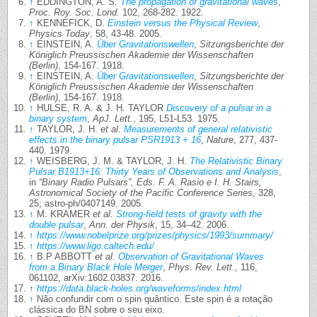
↑
EDDINGTON, A. S.
The propagation of gravitational waves
,
Proc. Roy. Soc. Lond.
102, 268-282. 1922.
↑
KENNEFICK, D.
Einstein versus the Physical Review
,
Physics Today
, 58, 43-48. 2005.
↑
EINSTEIN, A.
Über Gravitationswellen
,
Sitzungsberichte der
Königlich Preussischen Akademie der Wissenschaften
(Berlin)
, 154-167. 1918.
↑
EINSTEIN, A.
Über Gravitationswellen
,
Sitzungsberichte der
Königlich Preussischen Akademie der Wissenschaften
(Berlin)
, 154-167. 1918.
↑
HULSE, R. A. & J. H. TAYLOR
Discovery of a pulsar in a
binary system
,
ApJ. Lett.
, 195, L51-L53. 1975.
↑
TAYLOR, J. H.
et al.
Measurements of general relativistic
effects in the binary pulsar PSR1913 + 16
,
Nature
, 277, 437-
440. 1979.
↑
WEISBERG, J. M. & TAYLOR, J. H.
The Relativistic Binary
Pulsar B1913+16: Thirty Years of Observations and Analysis
,
in
“Binary Radio Pulsars”, Eds. F. A. Rasio e I. H. Stairs,
Astronomical Society of the Pacific Conference Series
, 328,
25; astro-ph/0407149. 2005.
↑
M. KRAMER
et al.
Strong-field tests of gravity with the
double pulsar
,
Ann. der Physik
, 15, 34–42. 2006.
↑
https://www.nobelprize.org/prizes/physics/1993/summary/
↑
https://www.ligo.caltech.edu/
↑
B.P ABBOTT
et al.
Observation of Gravitational Waves
from a Binary Black Hole Merger
,
Phys. Rev. Lett.
, 116,
061102, arXiv:1602.03837. 2016.
↑
https://data.black-holes.org/waveforms/index.html
↑
Não confundir com o spin quântico. Este spin é a rotação
clássica do BN sobre o seu eixo.