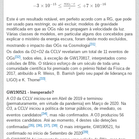
−
v
c
−
15
−
16
−
3
×
10
≤
≤
+
7
×
10
O
G
s
−
3
×
10
−
15
≤
v
O
G
s
−
c
c
≤
+
7
×
10
−
16
c
Este é um resultado notável, em perfeito acordo com a RG, que pode
ser usado para restringir, ou até excluir, modelos de gravidade
modificada em que as OGs não se propagam à velocidade da luz.
Várias classes de modelos, em particular alguns dos concebidos para
explicar o mistério da energia escura, foram deste modo excluídos,
[31]
mostrando o impacto das OGs na Cosmologia
.
Os dados da
O1+O2
da CCLV revelariam um total de 11 eventos de
[32]
OGs
, todos eles, à exceção de GW170817, interpretados como
colisões de BNs. O titânico esforço de um século de toda uma
comunidade científica foi premiado com o prémio Nobel da Física de
2017, atribuído a R. Weiss, B. Barrish (pelo seu papel de liderança no
[33]
LIGO) e K. Thorne
.
GW190521 - Inesperado?
A
O3
da CCLV iniciou-se em Abril de 2019 e terminou
(permaturamente, em virtude da pandemia) em Março de 2020. Na
O3
, a CCLV iniciou a política de tornar públicos, de imediato, os
[34]
eventos candidatos
, mas não confirmados. A O3 produziou 56
eventos candidatos. Até ao momento, 4 destes são deteções
[35]
,
[36]
,
[37]
,
[38]
confirmadas
. O mais intrigante, GW190521, foi
[39]
confirmado no início de Setembro de 2020
.