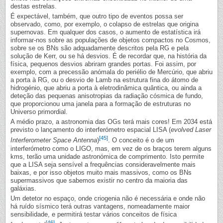
destas estrelas.
É expectável, também, que outro tipo de eventos possa ser
observado, como, por exemplo, o colapso de estrelas que origina
supernovas. Em qualquer dos casos, o aumento de estatística irá
informar-nos sobre as populações de objetos compactos no Cosmos,
sobre se os BNs são adquadamente descritos pela RG e pela
solução de Kerr, ou se há desvios. É de recordar que, na história da
física, pequenos desvios abriram grandes portas. Foi assim, por
exemplo, com a precessão anómala do periélio de Mercúrio, que abriu
a porta à RG, ou o desvio de Lamb na estrutura fina do átomo de
hidrogénio, que abriu a porta à eletrodinâmica quântica, ou ainda a
deteção das pequenas anisotropias da radiação cósmica de fundo,
que proporcionou uma janela para a formação de estruturas no
Universo primordial.
A médio prazo, a astronomia das OGs terá mais cores! Em 2034 está
previsto o lançamento do interferómetro espacial LISA (
evolved Laser
[45]
Interferometer Space Antenna
)
. O conceito é o de um
interferómetro como o LIGO, mas, em vez de os braços terem alguns
kms, terão uma unidade astronómica de comprimento. Isto permite
que a LISA seja sensível a frequências consideravelmente mais
baixas, e por isso objetos muito mais massivos, como os BNs
supermassivos que sabemos existir no centro da maioria das
galáxias.
Um detetor no espaço, onde criogenia não é necessária e onde não
há ruído sísmico terá outras vantagens, nomeadamente maior
sensibilidade, e permitirá testar vários conceitos de física
[46]