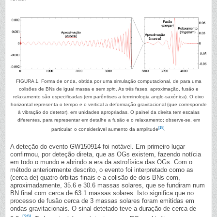
FIGURA 1. Forma de onda, obtida por uma simulação computacional, de para uma
colisões de BNs de igual massa e sem
spin
. As três fases, aproximação, fusão e
relaxamento são especificadas (em parêntises a terminologia anglo-saxónica). O eixo
horizontal representa o tempo e o vertical a deformação gravitacional (que corresponde
à vibração do detetor), em unidades apropriadas. O painel da direita tem escalas
diferentes, para representar em detalhe a fusão e o relaxamento; observe-se, em
[19]
particular, o considerável aumento da amplitude
.
A deteção do evento GW150914 foi notável. Em primeiro lugar
confirmou, por deteção direta, que as OGs existem, fazendo notícia
em todo o mundo e abrindo a era da astrofísica das OGs. Com o
método anteriormente descrito, o evento foi interpretado como as
(cerca de) quatro órbitas finais e a colisão de dois BNs com,
aproximadamente, 35.6 e 30.6 massas solares, que se fundiram num
BN final com cerca de 63.1 massas solares. Isto significa que no
processo de fusão cerca de 3 massas solares foram emitidas em
ondas gravitacionais. O sinal detetado teve a duração de cerca de
[20]