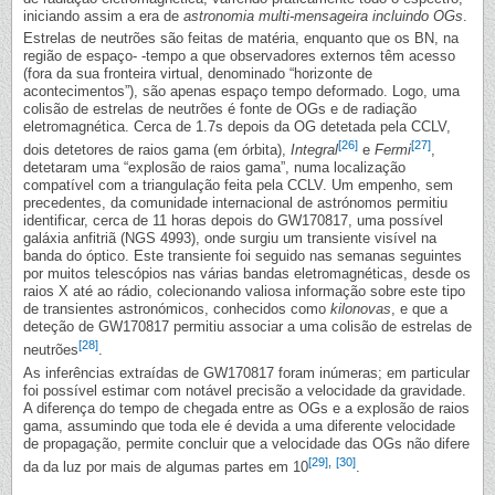
iniciando assim a era de
astronomia multi-mensageira incluindo OGs
.
Estrelas de neutrões são feitas de matéria, enquanto que os BN, na
região de espaço- -tempo a que observadores externos têm acesso
(fora da sua fronteira virtual, denominado “horizonte de
acontecimentos”), são apenas espaço tempo deformado. Logo, uma
colisão de estrelas de neutrões é fonte de OGs e de radiação
eletromagnética. Cerca de 1.7s depois da OG detetada pela CCLV,
[26]
[27]
dois detetores de raios gama (em órbita),
Integral
e
Fermi
,
detetaram uma “explosão de raios gama”, numa localização
compatível com a triangulação feita pela CCLV. Um empenho, sem
precedentes, da comunidade internacional de astrónomos permitiu
identificar, cerca de 11 horas depois do GW170817, uma possível
galáxia anfitriã (NGS 4993), onde surgiu um transiente visível na
banda do óptico. Este transiente foi seguido nas semanas seguintes
por muitos telescópios nas várias bandas eletromagnéticas, desde os
raios X até ao rádio, colecionando valiosa informação sobre este tipo
de transientes astronómicos, conhecidos como
kilonovas
, e que a
deteção de GW170817 permitiu associar a uma colisão de estrelas de
[28]
neutrões
.
As inferências extraídas de GW170817 foram inúmeras; em particular
foi possível estimar com notável precisão a velocidade da gravidade.
A diferença do tempo de chegada entre as OGs e a explosão de raios
gama, assumindo que toda ele é devida a uma diferente velocidade
de propagação, permite concluir que a velocidade das OGs não difere
[29]
,
[30]
da da luz por mais de algumas partes em 10
.