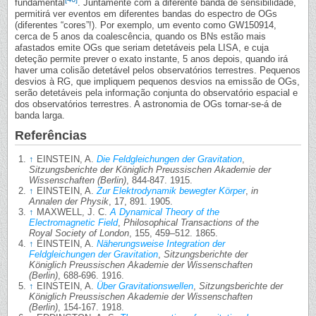
fundamental
. Juntamente com a diferente banda de sensibilidade,
permitirá ver eventos em diferentes bandas do espectro de OGs
(diferentes “cores”!). Por exemplo, um evento como GW150914,
cerca de 5 anos da coalescência, quando os BNs estão mais
afastados emite OGs que seriam detetáveis pela LISA, e cuja
deteção permite prever o exato instante, 5 anos depois, quando irá
haver uma colisão detetável pelos observatórios terrestres. Pequenos
desvios à RG, que impliquem pequenos desvios na emissão de OGs,
serão detetáveis pela informação conjunta do observatório espacial e
dos observatórios terrestres. A astronomia de OGs tornar-se-á de
banda larga.
Referências
↑
EINSTEIN, A.
Die Feldgleichungen der Gravitation
,
Sitzungsberichte der Königlich Preussischen Akademie der
Wissenschaften (Berlin)
, 844-847. 1915.
↑
EINSTEIN, A.
Zur Elektrodynamik bewegter Körper
,
in
Annalen der Physik
, 17, 891. 1905.
↑
MAXWELL, J. C.
A Dynamical Theory of the
Electromagnetic Field
,
Philosophical Transactions of the
Royal Society of London
, 155, 459–512. 1865.
↑
EINSTEIN, A.
Näherungsweise Integration der
Feldgleichungen der Gravitation
,
Sitzungsberichte der
Königlich Preussischen Akademie der Wissenschaften
(Berlin)
, 688-696. 1916.
↑
EINSTEIN, A.
Über Gravitationswellen
,
Sitzungsberichte der
Königlich Preussischen Akademie der Wissenschaften
(Berlin)
, 154-167. 1918.