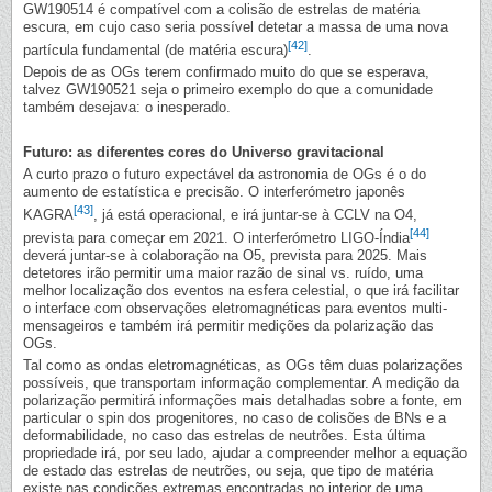
GW190514 é compatível com a colisão de estrelas de matéria
escura, em cujo caso seria possível detetar a massa de uma nova
[42]
partícula fundamental (de matéria escura)
.
Depois de as OGs terem confirmado muito do que se esperava,
talvez GW190521 seja o primeiro exemplo do que a comunidade
também desejava: o inesperado.
Futuro: as diferentes cores do Universo gravitacional
A curto prazo o futuro expectável da astronomia de OGs é o do
aumento de estatística e precisão. O interferómetro japonês
[43]
KAGRA
, já está operacional, e irá juntar-se à CCLV na O4,
[44]
prevista para começar em 2021. O interferómetro LIGO-Índia
deverá juntar-se à colaboração na O5, prevista para 2025. Mais
detetores irão permitir uma maior razão de sinal vs. ruído, uma
melhor localização dos eventos na esfera celestial, o que irá facilitar
o interface com observações eletromagnéticas para eventos multi-
mensageiros e também irá permitir medições da polarização das
OGs.
Tal como as ondas eletromagnéticas, as OGs têm duas polarizações
possíveis, que transportam informação complementar. A medição da
polarização permitirá informações mais detalhadas sobre a fonte, em
particular o spin dos progenitores, no caso de colisões de BNs e a
deformabilidade, no caso das estrelas de neutrões. Esta última
propriedade irá, por seu lado, ajudar a compreender melhor a equação
de estado das estrelas de neutrões, ou seja, que tipo de matéria
existe nas condições extremas encontradas no interior de uma