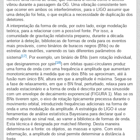
vibrou durante a passagem da OG. Uma vibração consistente tem
que ocorrer em ambos os interferómetros, para o LIGO assumir que
uma deteção foi feita, o que explica a necessidade de duplicação dos
detetores.
A interpretação da forma de onda, por outro lado, exige modelação
teórica, para a relacionar com a possível fonte. Por isso, a
comunidade de gravitação relativista preparou, durante a década
anterior à deteção, bibliotecas de formas de onda para os eventos
mais prováveis, como binários de buracos negros (BNs) ou de
estrelas de neutrões, varrendo os tais diferentes parâmetros do
[17]
sistema
. Por exemplo, um binário de BNs (sem rotação individual,
[18]
que designaremos por
spin
) em órbitas quasi-circulares produz
uma forma de onda com uma frequência e amplitude que aumentam
monotonicamente à medida que os dois BNs se aproximam, até à
fusão num único BN, altura em que a amplitude é máxima. Segue-se
a fase de relaxamento, em que o BN final, perturbado, relaxa para um
estado estacionário e a forma de onda é descrita por uma sinusoide
com um envelope de decaimento exponencial (FIGURA 1). Mas se os
BNs tiverem spin, o eixo de rotação tipicamente precessa durante o
movimento orbital, introduzindo frequências adicionais na forma de
onda e uma modulação da amplitude. A estratégia do LIGO é usar
ferramentas de análise estatística Bayesiana para declarar qual o
melhor ajuste ao sinal real, ao varrer a biblioteca de formas de onda.
Esta técnica é designada por matched
filtering
. Desta maneira
determina-se a fonte: os objetos, as massas e spins. Com esta
informação, a amplitude do sinal permite determinar a distância à
fonte.