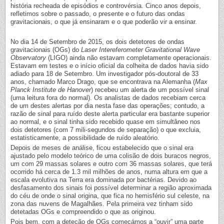
história recheada de episódios e controvérsia. Cinco anos depois,
refletimos sobre o passado, o presente e o futuro das ondas
gravitacionais, o que já ensinaram e o que poderão vir a ensinar.
No dia 14 de Setembro de 2015, os dois detetores de ondas
gravitacionais (OGs) do
Laser Intereferometer Gravitational Wave
Observatory
(LIGO) ainda não estavam completamente operacionais.
Estavam em testes e o início oficial da colheita de dados havia sido
adiado para 18 de Setembro. Um investigador pós-doutoral de 33
anos, chamado Marco Drago, que se encontrava na Alemanha (
Max
Planck Institute de Hanover
) recebeu um alerta de um possível sinal
(uma leitura fora do normal). Os analistas de dados recebiam cerca
de um destes alertas por dia nesta fase das operações; contudo, a
razão de sinal para ruído deste alerta particular era bastante superior
ao normal, e o sinal tinha sido recebido quase em simultâneo nos
dois detetores (com 7 mili-segundos de separação) o que excluia,
estatisticamente, a possibilidade de ruído aleatório.
Depois de meses de análise, ficou estabelecido que o sinal era
ajustado pelo modelo teórico de uma colisão de dois buracos negros,
um com 29 massas solares e outro com 36 massas solares, que terá
ocorrido há cerca de 1.3 mil milhões de anos, numa altura em que a
escala evolutiva na Terra era dominada por bactérias. Devido ao
desfasamento dos sinais foi possível determinar a região aproximada
do céu de onde o sinal origina, que fica no hemisfério sul celeste, na
zona das nuvens de Magalhães. Pela primeira vez tinham sido
detetadas OGs e compreendido o que as originou.
Pois bem, com a deteção de OGs começámos a “ouvir” uma parte