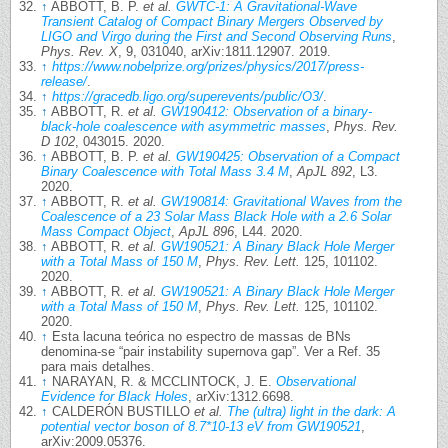
↑
ABBOTT, B. P.
et al.
GWTC-1: A Gravitational-Wave
Transient Catalog of Compact Binary Mergers Observed by
LIGO and Virgo during the First and Second Observing Runs
,
Phys. Rev. X
, 9, 031040, arXiv:1811.12907. 2019.
↑
https://www.nobelprize.org/prizes/physics/2017/press-
release/
.
↑
https://gracedb.ligo.org/superevents/public/O3/
.
↑
ABBOTT, R.
et al.
GW190412: Observation of a binary-
black-hole coalescence with asymmetric masses
,
Phys. Rev.
D 102
, 043015. 2020.
↑
ABBOTT, B. P.
et al.
GW190425: Observation of a Compact
Binary Coalescence with Total Mass 3.4 M
,
ApJL 892
, L3.
2020.
↑
ABBOTT, R.
et al.
GW190814: Gravitational Waves from the
Coalescence of a 23 Solar Mass Black Hole with a 2.6 Solar
Mass Compact Object
,
ApJL 896
, L44. 2020.
↑
ABBOTT, R.
et al.
GW190521: A Binary Black Hole Merger
with a Total Mass of 150 M
,
Phys. Rev. Lett.
125, 101102.
2020.
↑
ABBOTT, R.
et al.
GW190521: A Binary Black Hole Merger
with a Total Mass of 150 M
,
Phys. Rev. Lett.
125, 101102.
2020.
↑
Esta lacuna teórica no espectro de massas de BNs
denomina-se “pair instability supernova gap”. Ver a Ref. 35
para mais detalhes.
↑
NARAYAN, R. & MCCLINTOCK, J. E.
Observational
Evidence for Black Holes
, arXiv:1312.6698.
↑
CALDERÓN BUSTILLO
et al.
The (ultra) light in the dark: A
potential vector boson of 8.7*10-13 eV from GW190521
,
arXiv:2009.05376.