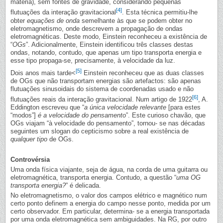
matéria), sem fontes de gravidade, considerando pequenas
[4]
flutuações da interação gravitacional
. Esta técnica permitiu-lhe
obter
equações de onda
semelhante às que se podem obter no
eletromagnetismo, onde descrevem a propagação de ondas
eletromagnéticas. Deste modo, Einstein reconheceu a existência de
“
OGs
”. Adicionalmente, Einstein identificou três classes destas
ondas, notando, contudo, que apenas um tipo transporta energia e
esse tipo propaga-se, precisamente, à velocidade da luz.
[5]
Dois anos mais tarde<
Einstein reconheceu que as duas classes
de OGs que não transportam energias são artefactos: são apenas
flutuações sinusoidais do sistema de coordenadas usado e não
[6]
flutuações reais da interação gravitacional. Num artigo de 1922
, A.
Eddington escreveu que “
a única velocidade relevante
[para estes
“modos”]
é a velocidade do pensamento
”. Este curioso chavão, que
OGs viajam “à velocidade do pensamento”, tornou- se nas décadas
seguintes um slogan do cepticismo sobre a real existência de
qualquer tipo
de OGs.
Controvérsia
Uma onda física viajante, seja de água, na corda de uma guitarra ou
eletromagnética, transporta energia. Contudo, a questão “
uma OG
transporta energia?
” é delicada.
No eletromagnetismo, o valor dos campos elétrico e magnético num
certo ponto definem a energia do campo nesse ponto, medida por um
certo observador. Em particular, determina- se a energia transportada
por uma onda eletromagnética sem ambiguidades. Na RG, por outro