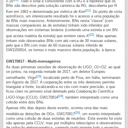
0.2s
. Todo o sinal é consistente com a RG e a hipótese que os
BNs são descritos pela solução canónica da RG, descoberta por R.
[21]
Kerr em 1963 e denominada por
métrica de Kerr
. Do ponto de vista
astrofísico, um interessante resultado foi o acesso a uma população
de BNs mais massivos. Anteriormente, BNs nesta “classe” (com
massas comparáveis às de estrelas) tinham sido inferidos por
observações em sistemas binários (contendo uma estrela e um BN
[22]
que acreta matéria da estrela) que emitem raios-X
. Mas apenas
tinham sido observados BNs com até cerca de 30 massas solares,
pelo que o BN com mais de 60 massas solares inferido de
GW1150914, se tornou o mais massivo desta população, à época.
GW170817 - Multi-mensageiros
As duas primeiras sessões de observação do LIGO,
O1+O2
, ao qual
se juntou, na segunda metade de 2017, um detetor Europeu
[23]
semelhante,
Virgo
, localizado perto de Pisa, em Itália, terminaram
em Agosto de 2017. A cooperação entre os três detetores permite
triangular a fonte, localizando-a no céu com maior precisão, o que
ficou claro no primeiro sinal detetado pela
Colaboração Científica
[24]
LIGO-Virgo
(CCLV), GW170814
, também interpretado como uma
colisão entre dois BNs.
Apenas três dias depois deste evento, ocorreu uma das mais
[25]
mediáticas deteções de OGs: GW170817
, um evento interpretado
como uma colisão de duas estrelas de neutrões. Este evento foi visto
não apenas pela CCLV, mas por múltiplos telescópios e observatórios
de radiação eletromagnética, varrendo praticamente todo o espectro,