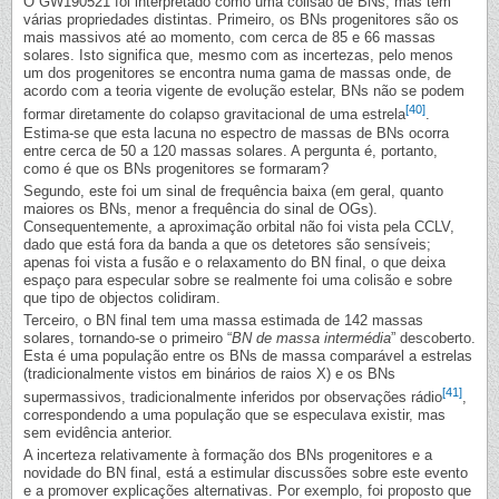
O GW190521 foi interpretado como uma colisão de BNs, mas tem
várias propriedades distintas. Primeiro, os BNs progenitores são os
mais massivos até ao momento, com cerca de 85 e 66 massas
solares. Isto significa que, mesmo com as incertezas, pelo menos
um dos progenitores se encontra numa gama de massas onde, de
acordo com a teoria vigente de evolução estelar, BNs não se podem
[40]
formar diretamente do colapso gravitacional de uma estrela
.
Estima-se que esta lacuna no espectro de massas de BNs ocorra
entre cerca de 50 a 120 massas solares. A pergunta é, portanto,
como é que os BNs progenitores se formaram?
Segundo, este foi um sinal de frequência baixa (em geral, quanto
maiores os BNs, menor a frequência do sinal de OGs).
Consequentemente, a aproximação orbital não foi vista pela CCLV,
dado que está fora da banda a que os detetores são sensíveis;
apenas foi vista a fusão e o relaxamento do BN final, o que deixa
espaço para especular sobre se realmente foi uma colisão e sobre
que tipo de objectos colidiram.
Terceiro, o BN final tem uma massa estimada de 142 massas
solares, tornando-se o primeiro “
BN de massa intermédia
” descoberto.
Esta é uma população entre os BNs de massa comparável a estrelas
(tradicionalmente vistos em binários de raios X) e os BNs
[41]
supermassivos, tradicionalmente inferidos por observações rádio
,
correspondendo a uma população que se especulava existir, mas
sem evidência anterior.
A incerteza relativamente à formação dos BNs progenitores e a
novidade do BN final, está a estimular discussões sobre este evento
e a promover explicações alternativas. Por exemplo, foi proposto que