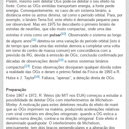
Porém, mesmo sem detetar OGs pode-se detetar o seu efeito na
fonte
. Como as OGs emitidas transportam energia, a fonte perde
energia. Consequentemente, no caso de um sistema binário, a
distância entre os astros diminui, tal como o período orbital. Para, por
exemplo, o binário Terra-Sol, este efeito é demasiado pequeno para
ser observável. Mas em 1975 foi descoberto o primeiro binário de
estrelas de neutrões, que são muito compactas, onde uma das
[10]
estrelas é vista como um
pulsar
. Observando o sistema ao longo
[11]
de alguns anos
detetou-se uma variação do período orbital (isto é
do tempo que cada uma das estrelas demora a completar uma volta
em torno do centro de massa comum) em concordância com a
previsão da RG, devida à emissão de OGs, conclusão confirmada por
[12]
décadas de observações deste
e outros sistemas binários
[13]
compactos
. Estas observações dissiparam qualquer dúvida sobre
a realidade das OGs e deram o prémio Nobel da Física de 1993 a R.
[14]
Hulse e J. Taylor
. Faltava, “apenas”, a deteção direta de OGs.
Preparação
Entre 1967 e 1972, R. Weiss (do MIT nos EUA) começou a estudar a
possibilidade de detetar OGs com interferómetros de
Michelson-
Morley
. A motivação para estes detetores resulta do efeito de maré
que as OGs imprimem na matéria, produzindo acelerações relativas
com sinal contrário em direções ortogonais: quando a OG estica a
matéria numa direção, contrai-a na direção ortogonal. Este efeito é
denominado
quadrupolar
. O interferómetro de Michelson,
precisamente, tem dois braços perpendiculares e a alteração dos