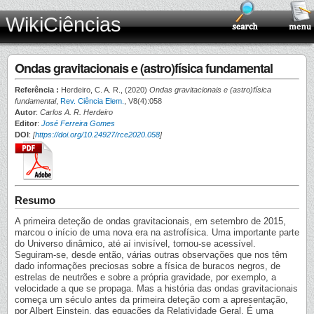
WikiCiências
Ondas gravitacionais e (astro)física fundamental
Referência :
Herdeiro, C. A. R., (2020)
Ondas gravitacionais e (astro)física
fundamental
,
Rev. Ciência Elem.
, V8(4):058
Autor
:
Carlos A. R. Herdeiro
Editor
:
José Ferreira Gomes
DOI
:
[
https://doi.org/10.24927/rce2020.058
]
Resumo
A primeira deteção de ondas gravitacionais, em setembro de 2015,
marcou o início de uma nova era na astrofísica. Uma importante parte
do Universo dinâmico, até aí invisível, tornou-se acessível.
Seguiram-se, desde então, várias outras observações que nos têm
dado informações preciosas sobre a física de buracos negros, de
estrelas de neutrões e sobre a própria gravidade, por exemplo, a
velocidade a que se propaga. Mas a história das ondas gravitacionais
começa um século antes da primeira deteção com a apresentação,
por Albert Einstein, das equações da Relatividade Geral. É uma