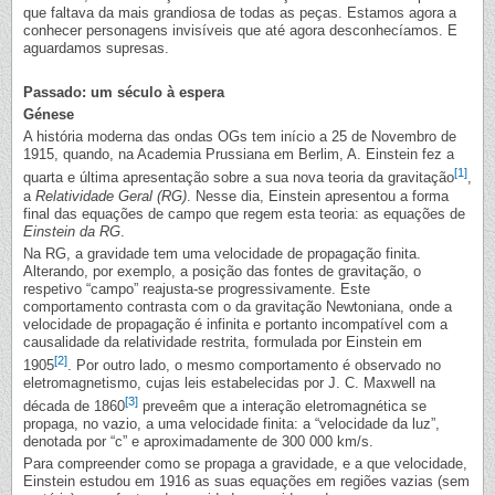
que faltava da mais grandiosa de todas as peças. Estamos agora a
conhecer personagens invisíveis que até agora desconhecíamos. E
aguardamos supresas.
Passado: um século à espera
Génese
A história moderna das ondas OGs tem início a 25 de Novembro de
1915, quando, na Academia Prussiana em Berlim, A. Einstein fez a
[1]
quarta e última apresentação sobre a sua nova teoria da gravitação
,
a
Relatividade Geral (RG)
. Nesse dia, Einstein apresentou a forma
final das equações de campo que regem esta teoria: as equações de
Einstein da RG
.
Na RG, a gravidade tem uma velocidade de propagação finita.
Alterando, por exemplo, a posição das fontes de gravitação, o
respetivo “campo” reajusta-se progressivamente. Este
comportamento contrasta com o da gravitação Newtoniana, onde a
velocidade de propagação é infinita e portanto incompatível com a
causalidade da relatividade restrita, formulada por Einstein em
[2]
1905
. Por outro lado, o mesmo comportamento é observado no
eletromagnetismo, cujas leis estabelecidas por J. C. Maxwell na
[3]
década de 1860
preveêm que a interação eletromagnética se
propaga, no vazio, a uma velocidade finita: a “velocidade da luz”,
denotada por “c” e aproximadamente de 300 000 km/s.
Para compreender como se propaga a gravidade, e a que velocidade,
Einstein estudou em 1916 as suas equações em regiões vazias (sem