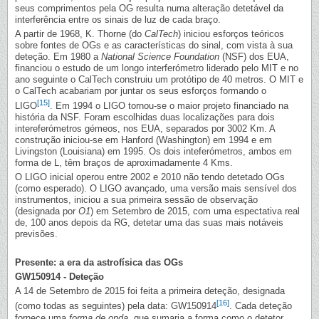
seus comprimentos pela OG resulta numa alteração detetável da
interferência entre os sinais de luz de cada braço.
A partir de 1968, K. Thorne (do
CalTech
) iniciou esforços teóricos
sobre fontes de OGs e as características do sinal, com vista à sua
deteção. Em 1980 a
National Science Foundation
(NSF) dos EUA,
financiou o estudo de um longo interferómetro liderado pelo MIT e no
ano seguinte o CalTech construiu um protótipo de 40 metros. O MIT e
o CalTech acabariam por juntar os seus esforços formando o
[15]
LIGO
. Em 1994 o LIGO tornou-se o maior projeto financiado na
história da NSF. Foram escolhidas duas localizações para dois
intereferómetros gémeos, nos EUA, separados por 3002 Km. A
construção iniciou-se em Hanford (Washington) em 1994 e em
Livingston (Louisiana) em 1995. Os dois inteferómetros, ambos em
forma de L, têm braços de aproximadamente 4 Kms.
O LIGO inicial operou entre 2002 e 2010 não tendo detetado OGs
(como esperado). O LIGO avançado, uma versão mais sensível dos
instrumentos, iniciou a sua primeira sessão de observação
(designada por
O1
) em Setembro de 2015, com uma espectativa real
de, 100 anos depois da RG, detetar uma das suas mais notáveis
previsões.
Presente: a era da astrofísica das OGs
GW150914 - Deteção
A 14 de Setembro de 2015 foi feita a primeira deteção, designada
[16]
(como todas as seguintes) pela data: GW150914
. Cada deteção
fornece uma
forma de onda
, que sumaria a forma como o detetor