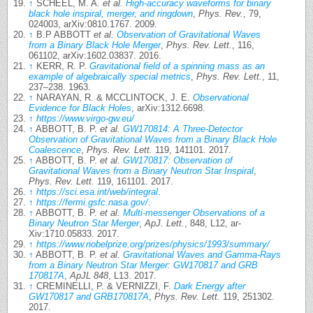
↑
SCHEEL, M. A.
et al.
High-accuracy waveforms for binary
black hole inspiral, merger, and ringdown
,
Phys. Rev.
, 79,
024003, arXiv:0810.1767. 2009.
↑
B.P ABBOTT
et al.
Observation of Gravitational Waves
from a Binary Black Hole Merger
,
Phys. Rev. Lett.
, 116,
061102, arXiv:1602.03837. 2016.
↑
KERR, R. P.
Gravitational field of a spinning mass as an
example of algebraically special metrics
,
Phys. Rev. Lett.
, 11,
237–238. 1963.
↑
NARAYAN, R. & MCCLINTOCK, J. E.
Observational
Evidence for Black Holes
, arXiv:1312.6698.
↑
https://www.virgo-gw.eu/
↑
ABBOTT, B. P.
et al.
GW170814: A Three-Detector
Observation of Gravitational Waves from a Binary Black Hole
Coalescence
,
Phys. Rev. Lett.
119, 141101. 2017.
↑
ABBOTT, B. P.
et al.
GW170817: Observation of
Gravitational Waves from a Binary Neutron Star Inspiral
,
Phys. Rev. Lett.
119, 161101. 2017.
↑
https://sci.esa.int/web/integral
.
↑
https://fermi.gsfc.nasa.gov/
.
↑
ABBOTT, B. P.
et al.
Multi-messenger Observations of a
Binary Neutron Star Merger
,
ApJ. Lett.
, 848, L12, ar-
Xiv:1710.05833. 2017.
↑
https://www.nobelprize.org/prizes/physics/1993/summary/
↑
ABBOTT, B. P.
et al.
Gravitational Waves and Gamma-Rays
from a Binary Neutron Star Merger: GW170817 and GRB
170817A
,
ApJL 848
, L13. 2017.
↑
CREMINELLI, P. & VERNIZZI, F.
Dark Energy after
GW170817 and GRB170817A
,
Phys. Rev. Lett.
119, 251302.
2017.