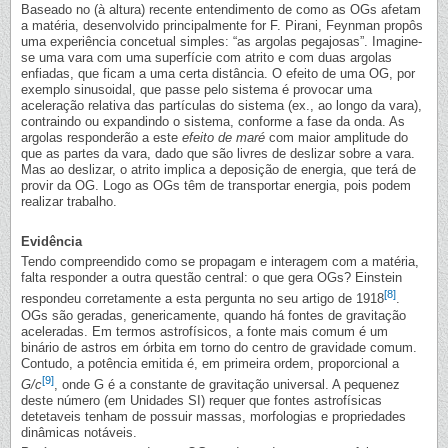
Baseado no (à altura) recente entendimento de como as OGs afetam
a matéria, desenvolvido principalmente for F. Pirani, Feynman propôs
uma experiência concetual simples: “as argolas pegajosas”. Imagine-
se uma vara com uma superfície com atrito e com duas argolas
enfiadas, que ficam a uma certa distância. O efeito de uma OG, por
exemplo sinusoidal, que passe pelo sistema é provocar uma
aceleração relativa das partículas do sistema (ex., ao longo da vara),
contraindo ou expandindo o sistema, conforme a fase da onda. As
argolas responderão a este
efeito de maré
com maior amplitude do
que as partes da vara, dado que são livres de deslizar sobre a vara.
Mas ao deslizar, o atrito implica a deposição de energia, que terá de
provir da OG. Logo as OGs têm de transportar energia, pois podem
realizar trabalho.
Evidência
Tendo compreendido como se propagam e interagem com a matéria,
falta responder a outra questão central: o que gera OGs? Einstein
[8]
respondeu corretamente a esta pergunta no seu artigo de 1918
.
OGs são geradas, genericamente, quando há fontes de gravitação
aceleradas. Em termos astrofísicos, a fonte mais comum é um
binário de astros em órbita em torno do centro de gravidade comum.
Contudo, a potência emitida é, em primeira ordem, proporcional a
[9]
G/c
, onde G é a constante de gravitação universal. A pequenez
deste número (em Unidades SI) requer que fontes astrofísicas
detetaveis tenham de possuir massas, morfologias e propriedades
dinâmicas notáveis.