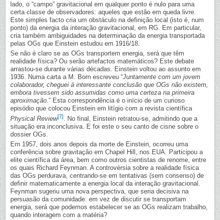
lado, o “campo” gravitacional em qualquer ponto é nulo para uma
certa classe de observadores: aqueles que estão em queda livre.
Este simples facto cria um obstáculo na definição local (isto é, num
ponto) da energia da interação gravitacional, em RG. Em particular,
cria também ambiguidades na determinação da energia transportada
pelas OGs que Einstein estudou em 1916/18.
Se não é claro se as OGs transportem energia, será que têm
realidade física? Ou serão artefactos matemáticos? Este debate
arrastou-se durante várias décadas. Einstein voltou ao assunto em
1936. Numa carta a M. Born escreveu “
Juntamente com um jovem
colaborador, cheguei à interessante conclusão que OGs não existem,
embora tivessem sido assumidas como uma certeza na primeira
aproximação.
” Esta correspondência é o início de um curioso
episódio que colocou Einstein em litígio com a revista científica
[7]
Physical Review
. No final, Einstein retratou-se, admitindo que a
situação era inconclusiva. E foi este o seu canto de cisne sobre o
dossier OGs.
Em 1957, dois anos depois da morte de Einstein, ocorreu uma
conferência sobre gravitação em Chapel Hill, nos EUA. Participou a
elite científica da área, bem como outros cientistas de renome, entre
os quais Richard Feynman. A controvérsia sobre a realidade física
das OGs perdurava, centrando-se em tentativas (sem consenso) de
definir matematicamente a energia local da interação gravitacional.
Feynman sugeriu uma nova perspectiva, que seria decisiva na
persuasão da comunidade: em vez de discutir se transportam
energia, será que podemos estabelecer se as OGs realizam trabalho,
quando interagem com a matéria?