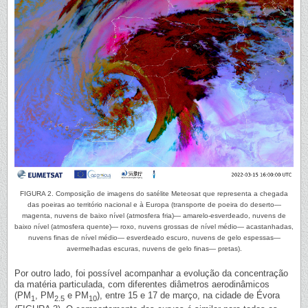
FIGURA 2. Composição de imagens do satélite Meteosat que representa a chegada
das poeiras ao território nacional e à Europa (transporte de poeira do deserto—
magenta, nuvens de baixo nível (atmosfera fria)— amarelo-esverdeado, nuvens de
baixo nível (atmosfera quente)— roxo, nuvens grossas de nível médio— acastanhadas,
nuvens finas de nível médio— esverdeado escuro, nuvens de gelo espessas—
avermelhadas escuras, nuvens de gelo finas— pretas).
Por outro lado, foi possível acompanhar a evolução da concentração
da matéria particulada, com diferentes diâmetros aerodinâmicos
(PM
, PM
e PM
), entre 15 e 17 de março, na cidade de Évora
1
2.5
10