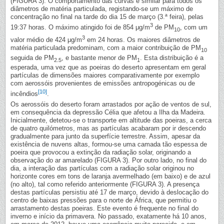
(FIGURA 3). O comportamento das curvas é similar para todos os
diâmetros de matéria particulada, registando-se um máximo de
concentração no final na tarde do dia 15 de março (3.ª feira), pelas
3
19:37 horas. O máximo atingido foi de 854 μg/m
de PM
, com um
10
3
valor médio de 424 μg/m
em 24 horas. Os maiores diâmetros de
matéria particulada predominam, com a maior contribuição de PM
10
seguida de PM
, e bastante menor de PM
. Esta distribuição é a
2.5
1
esperada, uma vez que as poeiras do deserto apresentam em geral
partículas de dimensões maiores comparativamente por exemplo
com aerossóis provenientes de emissões antropogénicas ou de
[10]
incêndios
.
Os aerossóis do deserto foram arrastados por ação de ventos de sul,
em consequência da depressão Célia que afetou a Ilha da Madeira.
Inicialmente, detetou-se o transporte em altitude das poeiras, a cerca
de quatro quilómetros, mas as partículas acabaram por ir descendo
gradualmente para junto da superfície terrestre. Assim, apesar da
existência de nuvens altas, formou-se uma camada tão espessa de
poeira que provocou a extinção da radiação solar, originando a
observação do ar amarelado (FIGURA 3). Por outro lado, no final do
dia, a interação das partículas com a radiação solar originou no
horizonte cores em tons de laranja avermelhado (em baixo) e de azul
(no alto), tal como referido anteriormente (FIGURA 3). A presença
destas partículas persistiu até 17 de março, devido à deslocação do
centro de baixas pressões para o norte de África, que permitiu o
arrastamento destas poeiras. Este evento é frequente no final do
inverno e início da primavera. No passado, exatamente há 10 anos,