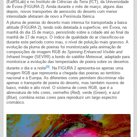
(EaRSLab) e no
Instituto de Ciências da Terra
(ICT), da Universidade
de Évora (FIGURA 2). Ainda durante o mês de março, alguns dias
depois, novos transportes de aerossóis do deserto com menor
intensidade afetaram de novo a Península Ibérica.
A pluma de poeiras do deserto mais intensa foi transportada a baixa
altitude (FIGURA 2), tendo sido detetada à superfície, em Évora, na
manhã do dia 15 de março, persistindo sobre a cidade até ao final da
manhã de 17 de março. O índice de qualidade do ar classificou-se
durante este período como mau, o nível de poluição mais gravoso. A
evolução da pluma de poeiras foi monitorizada pela animação de
composições de imagem RGB do
Spinning Enhanced Visible and
Infrared Imager
(SEVIRI) a bordo do satélite
Meteosat
, adaptado para
monitorizar a evolução das tempestades de poeira sobre os desertos
[9]
durante o dia e a noite
. Na FIGURA 2 apresenta-se apenas uma
imagem RGB que representa a chegada das poeiras ao território
nacional e à Europa. As diferentes cores permitem discriminar não
apenas o transporte de poeira do deserto, mas também nuvens de
baixo, médio e alto nível. O sistema de cores RGB, que é a
abreviatura de três cores, vermelho (
Red
), verde (
Green
), e azul
(
Blue
), combina estas cores para reproduzir um largo espectro
cromático.