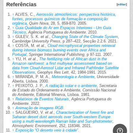
Referências
[
editar
]
↑
ALVES, C.,
Aerossóis atmosféricos: perspectiva histórica,
fontes, processos químicos de formação e composição
orgânica
,
Quim Nova
, 28, 5, 859-870. 2005.
↑
Guia Qualidade do Ar em Espaços Interiores - Um Guia
Técnico
,
Agência Portuguesa do Ambiente
. 2010.
↑
GULEV, S. K.
et al.
,
Changing State of the Climate System
,
Cambridge University Press
, p 287–422, Secção 2.2.6. 2021.
↑
COSTA, M.
et al.
,
Cloud microphysical properties retrieval
during intense biomass burning events over Africa and
Portugal
,
Springer International Publishing
, p 97-111. 2007.
↑
YU, H.
et al.
,
The fertilizing role of African dust in the
Amazon rainforest: a first multiyear assessment based on
data from Cloud-Aerosol Lidar and Infrared Pathfinder Satellite
Observations
,
Geophys Res Lett
, 42, 1984-1991. 2015.
↑
MIRANDA, P. M. A.,
Meteorologia e Ambiente
,
Universidade
Aberta
, Lisboa. 2000.
↑
PEIXOTO, J. P.,
A radiação solar e o ambiente
,
Secretaria
de Estado do Ordenamento e Ambiente, Comissão Nacional
do Ambiente
, Editorial Minerva, Lisboa. 1981.
↑
Relatórios de Eventos Naturais
,
Agência Portuguesa do
Ambiente
. 2022.
↑
Animação de imagens RGB
.
↑
SALGUEIRO, V.
et al.
,
Characterization of forest fire and
Saharan desert dust aerosols over South-western Europe
using a multi-wavelength Raman lidar and Sun-photometer
,
Atmospheric Environment
, 252, 118346. 2021.
↑
Exposição “O deserto veio à cidade”
.