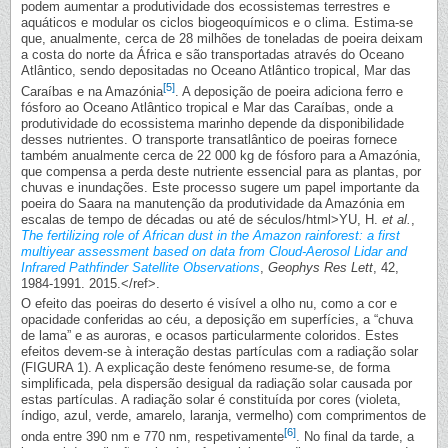
podem aumentar a produtividade dos ecossistemas terrestres e
aquáticos e modular os ciclos biogeoquímicos e o clima. Estima-se
que, anualmente, cerca de 28 milhões de toneladas de poeira deixam
a costa do norte da África e são transportadas através do Oceano
Atlântico, sendo depositadas no Oceano Atlântico tropical, Mar das
[5]
Caraíbas e na Amazónia
. A deposição de poeira adiciona ferro e
fósforo ao Oceano Atlântico tropical e Mar das Caraíbas, onde a
produtividade do ecossistema marinho depende da disponibilidade
desses nutrientes. O transporte transatlântico de poeiras fornece
também anualmente cerca de 22 000 kg de fósforo para a Amazónia,
que compensa a perda deste nutriente essencial para as plantas, por
chuvas e inundações. Este processo sugere um papel importante da
poeira do Saara na manutenção da produtividade da Amazónia em
escalas de tempo de décadas ou até de séculos/html>
YU, H.
et al.
,
The fertilizing role of African dust in the Amazon rainforest: a first
multiyear assessment based on data from Cloud-Aerosol Lidar and
Infrared Pathfinder Satellite Observations
,
Geophys Res Lett
, 42,
1984-1991. 2015.</ref>.
O efeito das poeiras do deserto é visível a olho nu, como a cor e
opacidade conferidas ao céu, a deposição em superfícies, a “chuva
de lama” e as auroras, e ocasos particularmente coloridos. Estes
efeitos devem-se à interação destas partículas com a radiação solar
(FIGURA 1). A explicação deste fenómeno resume-se, de forma
simplificada, pela dispersão desigual da radiação solar causada por
estas partículas. A radiação solar é constituída por cores (violeta,
índigo, azul, verde, amarelo, laranja, vermelho) com comprimentos de
[6]
onda entre 390 nm e 770 nm, respetivamente
. No final da tarde, a