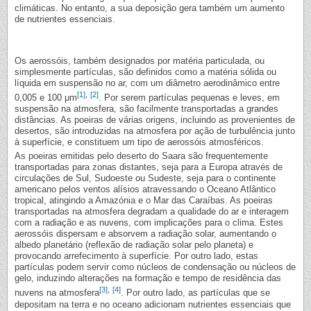
climáticas. No entanto, a sua deposição gera também um aumento
de nutrientes essenciais.
Os aerossóis, também designados por matéria particulada, ou
simplesmente partículas, são definidos como a matéria sólida ou
líquida em suspensão no ar, com um diâmetro aerodinâmico entre
[1]
,
[2]
0,005 e 100 μm
. Por serem partículas pequenas e leves, em
suspensão na atmosfera, são facilmente transportadas a grandes
distâncias. As poeiras de várias origens, incluindo as provenientes de
desertos, são introduzidas na atmosfera por ação de turbulência junto
à superfície, e constituem um tipo de aerossóis atmosféricos.
As poeiras emitidas pelo deserto do Saara são frequentemente
transportadas para zonas distantes, seja para a Europa através de
circulações de Sul, Sudoeste ou Sudeste, seja para o continente
americano pelos ventos alísios atravessando o Oceano Atlântico
tropical, atingindo a Amazónia e o Mar das Caraíbas. As poeiras
transportadas na atmosfera degradam a qualidade do ar e interagem
com a radiação e as nuvens, com implicações para o clima. Estes
aerossóis dispersam e absorvem a radiação solar, aumentando o
albedo planetário (reflexão de radiação solar pelo planeta) e
provocando arrefecimento à superfície. Por outro lado, estas
partículas podem servir como núcleos de condensação ou núcleos de
gelo, induzindo alterações na formação e tempo de residência das
[3]
,
[4]
nuvens na atmosfera
. Por outro lado, as partículas que se
depositam na terra e no oceano adicionam nutrientes essenciais que