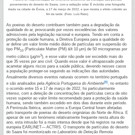
provenientes do deserto do Saara, com a radiação solar. É incluída uma fotografia
tirada na cidade de Évora, a 17 de março de 2022, e que mostra o efeito colorido ao
fim da tarde. (Foto: Luís Rato).
As poeiras do deserto contribuem também para a degradação da
qualidade do ar, provocando por vezes excedências dos valores
admissíveis pela legislação nacional e europeia. Tendo em conta a
proteção da saúde humana, a Diretiva Europeia para a qualidade do
ar define um valor limite médio diário de partículas em suspensão do
tipo PM
(Particulate Matter (PM) &lt 10 μm) de 50 microgramas por
10
3
metro cúbico (μg/m
), e esse valor não pode ser excedido mais do
que 35 vezes por ano civil. Quando esse valor é ultrapassado pode
acarretar alguns riscos para a saúde pública, devendo nesses casos
a população proteger-se seguindo as indicações das autoridades.
Anualmente diversos eventos naturais ocorrem no território português
[8]
e são analisados pela
Agência Portuguesa do Ambiente
, no entanto
o ocorrido entre 15 e 17 de março de 2022, foi particularmente
intenso, com a deteção de concentrações de partículas cerca de oito
vezes superior ao valor limite recomendado para a proteção da saúde
humana, sendo também excedido em dois dias durante este período.
A Península Ibérica, assim como a Europa Central foram afetadas
pelo transporte de poeiras do deserto originárias do Norte de África. E
apesar de ser um fenómeno relativamente frequente nesta altura do
ano, esta intrusão foi a mais intensa desde que há registos na rede
europeia EARLINET— ACTRIS. O transporte de partículas do deserto
do Saara foi monitorizado no
Laboratório de Deteção Remota