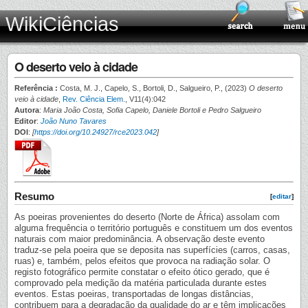
WikiCiências
O deserto veio à cidade
Referência :
Costa, M. J., Capelo, S., Bortoli, D., Salgueiro, P., (2023)
O deserto
veio à cidade
,
Rev. Ciência Elem.
, V11(4):042
Autora
:
Maria João Costa, Sofia Capelo, Daniele Bortoli e Pedro Salgueiro
Editor
:
João Nuno Tavares
DOI
:
[
https://doi.org/10.24927/rce2023.042
]
Resumo
[
editar
]
As poeiras provenientes do deserto (Norte de África) assolam com
alguma frequência o território português e constituem um dos eventos
naturais com maior predominância. A observação deste evento
traduz-se pela poeira que se deposita nas superfícies (carros, casas,
ruas) e, também, pelos efeitos que provoca na radiação solar. O
registo fotográfico permite constatar o efeito ótico gerado, que é
comprovado pela medição da matéria particulada durante estes
eventos. Estas poeiras, transportadas de longas distâncias,
contribuem para a degradação da qualidade do ar e têm implicações