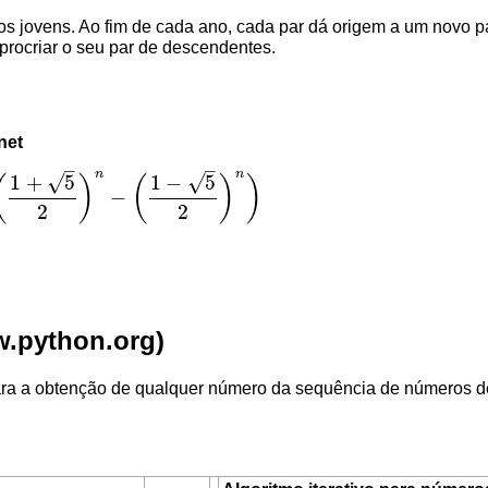
s jovens. Ao fim de cada ano, cada par dá origem a um novo p
procriar o seu par de descendentes.
net
–
–
n
n
√
√
1
+
5
1
−
5
(
)
(
)
)
−
−
(
1
−
5
2
)
n
)
2
2
ra a obtenção de qualquer número da sequência de números de 