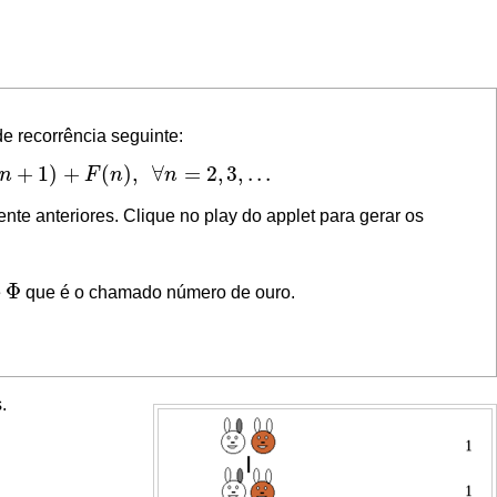
de recorrência seguinte:
+
1
)
+
(
)
,
∀
=
2
,
3
,
.
.
.
n
F
n
n
3
,
.
.
.
nte anteriores. Clique no play do applet para gerar os
Φ
e
que é o chamado número de ouro.
Φ
.