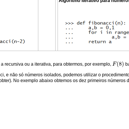
Algoritmo iterativo para número
(
8
)
a recursiva ou a iterativa, para obtermos, por exemplo,
F
ba
F
(
8
)
i, e não só números isolados, podemos utilizar o procediment
bter). No exemplo abaixo obtemos os dez primeiros números d