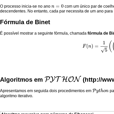
=
0
O processo inicia-se no ano
n
com um único par de coelho
n
=
0
descendentes. No entanto, cada par necessita de um ano para 
Fórmula de Binet
É possível mostrar a seguinte fórmula, chamada
fórmula de Bi
1
(
(
)
=
F
n
–
F
(
n
)
=
1
5
(
(
1
+
5
2
)
n
√
5
P
Y
T
H
O
N
Algoritmos em
P
Y
T
H
O
N
P
Apresentamos em seguida dois procedimentos em
y
t
h
o
n
pa
P
y
t
h
o
n
algoritmo iterativo.