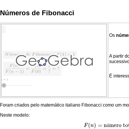
Números de Fibonacci
Os
númer
A partir 
sucessiv
É interes
Foram criados pelo matemático italiano Fibonacci como um mo
Neste modelo:
(
)
=
n
mero tot
F
n
ú
F
(
n
)
=
número total de 