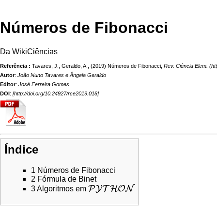
Números de Fibonacci
Da WikiCiências
Referência :
Tavares, J., Geraldo, A., (2019) Números de Fibonacci,
Rev. Ciência Elem.
Autor
:
João Nuno Tavares e Ângela Geraldo
Editor
:
José Ferreira Gomes
DOI
:
[
http://doi.org/10.24927/rce2019.018
]
Índice
1
Números de Fibonacci
2
Fórmula de Binet
P
Y
T
H
O
N
3
Algoritmos em
P
Y
T
H
O
N