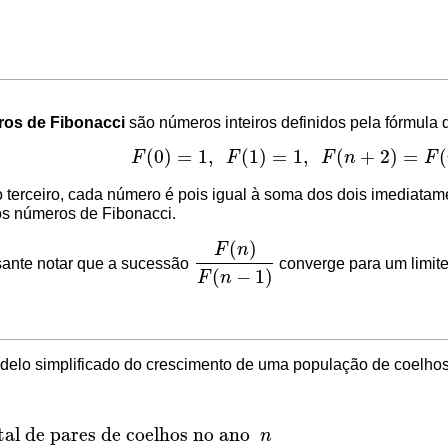
os de Fibonacci
são números inteiros definidos pela fórmula 
(
0
)
=
1
,
(
1
)
=
1
,
(
+
2
)
=
(
F
F
F
n
F
F
(
0
)
=
1
,
F
(
1
)
=
1
,
F
(
n
+
2
)
=
F
(
n
+
1
)
+
F
(
n
)
,
∀
n
=
2
,
do terceiro, cada número é pois igual à soma dos dois imediatame
os números de Fibonacci.
(
)
F
n
sante notar que a sucessão
converge para um limit
F
(
n
)
F
(
n
−
1
)
(
−
1
)
F
n
delo simplificado do crescimento de uma população de coelhos
al de pares de coelhos no ano
n
pares de coelhos no ano
n