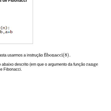
s de Fibonacci
fibonacci
(
8
)
sta usarmos a instrução
.
fibonacci
(
8
)
range
o abaixo descrito (em que o argumento da função
range
e Fibonacci.