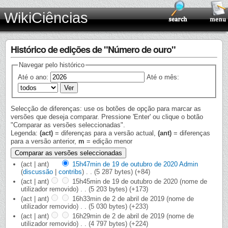
WikiCiências
Histórico de edições de "Número de ouro"
Navegar pelo histórico
Até o ano:
Até o mês:
Selecção de diferenças: use os botões de opção para marcar as
versões que deseja comparar. Pressione 'Enter' ou clique o botão
"Comparar as versões seleccionadas".
Legenda:
(act)
= diferenças para a versão actual,
(ant)
= diferenças
para a versão anterior,
m
= edição menor
(act | ant)
15h47min de 19 de outubro de 2020
‎
Admin
(
discussão
|
contribs
)
‎
. .
(5 287 bytes)
(+84)
(act | ant)
15h45min de 19 de outubro de 2020
‎
(nome de
utilizador removido)
‎
. .
(5 203 bytes)
(+173)
(act | ant)
16h33min de 2 de abril de 2019
‎
(nome de
utilizador removido)
‎
. .
(5 030 bytes)
(+233)
(act | ant)
16h29min de 2 de abril de 2019
‎
(nome de
utilizador removido)
‎
. .
(4 797 bytes)
(+224)