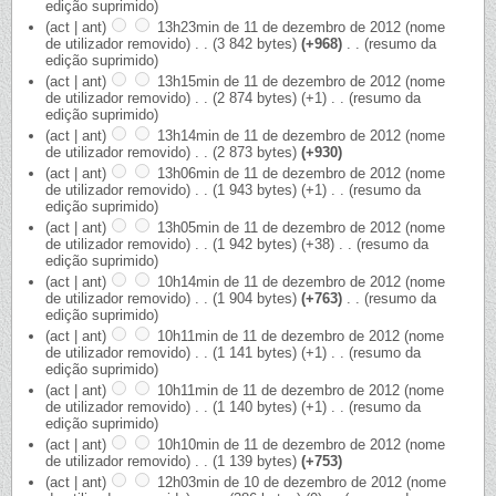
edição suprimido)
(act | ant)
13h23min de 11 de dezembro de 2012
‎
(nome
de utilizador removido)
‎
. .
(3 842 bytes)
(+968)
‎
. .
(resumo da
edição suprimido)
(act | ant)
13h15min de 11 de dezembro de 2012
‎
(nome
de utilizador removido)
‎
. .
(2 874 bytes)
(+1)
‎
. .
(resumo da
edição suprimido)
(act | ant)
13h14min de 11 de dezembro de 2012
‎
(nome
de utilizador removido)
‎
. .
(2 873 bytes)
(+930)
(act | ant)
13h06min de 11 de dezembro de 2012
‎
(nome
de utilizador removido)
‎
. .
(1 943 bytes)
(+1)
‎
. .
(resumo da
edição suprimido)
(act | ant)
13h05min de 11 de dezembro de 2012
‎
(nome
de utilizador removido)
‎
. .
(1 942 bytes)
(+38)
‎
. .
(resumo da
edição suprimido)
(act | ant)
10h14min de 11 de dezembro de 2012
‎
(nome
de utilizador removido)
‎
. .
(1 904 bytes)
(+763)
‎
. .
(resumo da
edição suprimido)
(act | ant)
10h11min de 11 de dezembro de 2012
‎
(nome
de utilizador removido)
‎
. .
(1 141 bytes)
(+1)
‎
. .
(resumo da
edição suprimido)
(act | ant)
10h11min de 11 de dezembro de 2012
‎
(nome
de utilizador removido)
‎
. .
(1 140 bytes)
(+1)
‎
. .
(resumo da
edição suprimido)
(act | ant)
10h10min de 11 de dezembro de 2012
‎
(nome
de utilizador removido)
‎
. .
(1 139 bytes)
(+753)
(act | ant)
12h03min de 10 de dezembro de 2012
‎
(nome