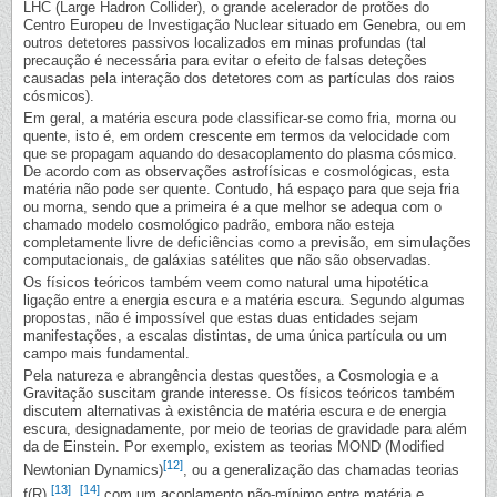
LHC (Large Hadron Collider), o grande acelerador de protões do
Centro Europeu de Investigação Nuclear situado em Genebra, ou em
outros detetores passivos localizados em minas profundas (tal
precaução é necessária para evitar o efeito de falsas deteções
causadas pela interação dos detetores com as partículas dos raios
cósmicos).
Em geral, a matéria escura pode classificar-se como fria, morna ou
quente, isto é, em ordem crescente em termos da velocidade com
que se propagam aquando do desacoplamento do plasma cósmico.
De acordo com as observações astrofísicas e cosmológicas, esta
matéria não pode ser quente. Contudo, há espaço para que seja fria
ou morna, sendo que a primeira é a que melhor se adequa com o
chamado modelo cosmológico padrão, embora não esteja
completamente livre de deficiências como a previsão, em simulações
computacionais, de galáxias satélites que não são observadas.
Os físicos teóricos também veem como natural uma hipotética
ligação entre a energia escura e a matéria escura. Segundo algumas
propostas, não é impossível que estas duas entidades sejam
manifestações, a escalas distintas, de uma única partícula ou um
campo mais fundamental.
Pela natureza e abrangência destas questões, a Cosmologia e a
Gravitação suscitam grande interesse. Os físicos teóricos também
discutem alternativas à existência de matéria escura e de energia
escura, designadamente, por meio de teorias de gravidade para além
da de Einstein. Por exemplo, existem as teorias MOND (Modified
[12]
Newtonian Dynamics)
, ou a generalização das chamadas teorias
[13]
[14]
f(R)
,
com um acoplamento não-mínimo entre matéria e