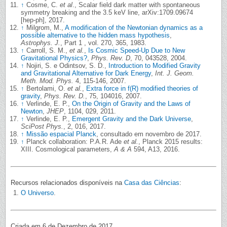
↑
Cosme, C.
et al
., Scalar field dark matter with spontaneous
symmetry breaking and the 3.5 keV line, arXiv:1709.09674
[hep-ph], 2017.
↑
Milgrom, M.,
A modification of the Newtonian dynamics as a
possible alternative to the hidden mass hypothesis
,
Astrophys. J.
, Part 1 , vol. 270, 365, 1983.
↑
Carroll, S. M.,
et al.
,
Is Cosmic Speed-Up Due to New
Gravitational Physics?
,
Phys. Rev. D
, 70, 043528, 2004.
↑
Nojiri, S. e Odintsov, S. D.,
Introduction to Modified Gravity
and Gravitational Alternative for Dark Energy
,
Int. J. Geom.
Meth. Mod. Phys.
4, 115-146, 2007.
↑
Bertolami, O.
et al.
,
Extra force in f(R) modified theories of
gravity
,
Phys. Rev. D.
, 75, 104016, 2007.
↑
Verlinde, E. P.,
On the Origin of Gravity and the Laws of
Newton
,
JHEP
, 1104, 029, 2011.
↑
Verlinde, E. P.,
Emergent Gravity and the Dark Universe
,
SciPost Phys.
, 2, 016, 2017.
↑
Missão espacial Planck
, consultado em novembro de 2017.
↑
Planck collaboration: P.A.R. Ade
et al.
, Planck 2015 results:
XIII. Cosmological parameters,
A & A
594, A13, 2016.
Recursos relacionados disponíveis na
Casa das Ciências
:
O Universo
.
Criada em 6 de Dezembro de 2017