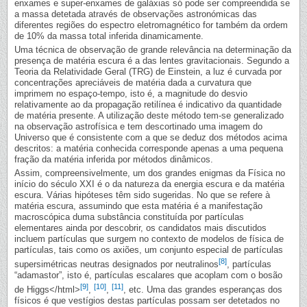
enxames e super-enxames de galáxias só pode ser compreendida se
a massa detetada através de observações astronómicas das
diferentes regiões do espectro eletromagnético for também da ordem
de 10% da massa total inferida dinamicamente.
Uma técnica de observação de grande relevância na determinação da
presença de matéria escura é a das lentes gravitacionais. Segundo a
Teoria da Relatividade Geral (TRG) de Einstein, a luz é curvada por
concentrações apreciáveis de matéria dada a curvatura que
imprimem no espaço-tempo, isto é, a magnitude do desvio
relativamente ao da propagação retilínea é indicativo da quantidade
de matéria presente. A utilização deste método tem-se generalizado
na observação astrofísica e tem descortinado uma imagem do
Universo que é consistente com a que se deduz dos métodos acima
descritos: a matéria conhecida corresponde apenas a uma pequena
fração da matéria inferida por métodos dinâmicos.
Assim, compreensivelmente, um dos grandes enigmas da Física no
início do século XXI é o da natureza da energia escura e da matéria
escura. Várias hipóteses têm sido sugeridas. No que se refere à
matéria escura, assumindo que esta matéria é a manifestação
macroscópica duma substância constituída por partículas
elementares ainda por descobrir, os candidatos mais discutidos
incluem partículas que surgem no contexto de modelos de física de
partículas, tais como os axiões, um conjunto especial de partículas
[8]
supersimétricas neutras designados por neutralinos
, partículas
“adamastor”, isto é, partículas escalares que acoplam com o bosão
[9]
[10]
[11]
de Higgs</html>
,
,
, etc. Uma das grandes esperanças dos
físicos é que vestígios destas partículas possam ser detetados no