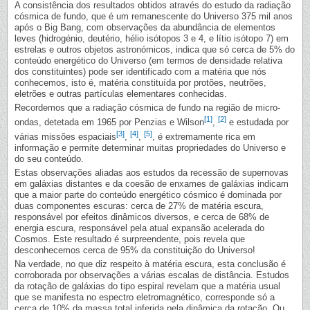
A consistência dos resultados obtidos através do estudo da radiação
cósmica de fundo, que é um remanescente do Universo 375 mil anos
após o Big Bang, com observações da abundância de elementos
leves (hidrogénio, deutério, hélio isótopos 3 e 4, e lítio isótopo 7) em
estrelas e outros objetos astronómicos, indica que só cerca de 5% do
conteúdo energético do Universo (em termos de densidade relativa
dos constituintes) pode ser identificado com a matéria que nós
conhecemos, isto é, matéria constituída por protões, neutrões,
eletrões e outras partículas elementares conhecidas.
Recordemos que a radiação cósmica de fundo na região de micro-
[1]
[2]
ondas, detetada em 1965 por Penzias e Wilson
,
e estudada por
[3]
[4]
[5]
várias missões espaciais
,
,
, é extremamente rica em
informação e permite determinar muitas propriedades do Universo e
do seu conteúdo.
Estas observações aliadas aos estudos da recessão de supernovas
em galáxias distantes e da coesão de enxames de galáxias indicam
que a maior parte do conteúdo energético cósmico é dominada por
duas componentes escuras: cerca de 27% de matéria escura,
responsável por efeitos dinâmicos diversos, e cerca de 68% de
energia escura, responsável pela atual expansão acelerada do
Cosmos. Este resultado é surpreendente, pois revela que
desconhecemos cerca de 95% da constituição do Universo!
Na verdade, no que diz respeito à matéria escura, esta conclusão é
corroborada por observações a várias escalas de distância. Estudos
da rotação de galáxias do tipo espiral revelam que a matéria usual
que se manifesta no espectro eletromagnético, corresponde só a
cerca de 10% da massa total inferida pela dinâmica da rotação. Ou