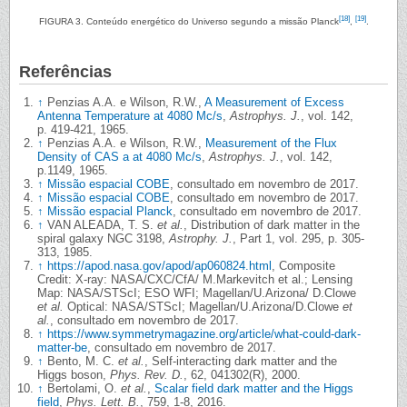
[18]
[19]
FIGURA 3. Conteúdo energético do Universo segundo a missão Planck
,
.
Referências
↑
Penzias A.A. e Wilson, R.W.,
A Measurement of Excess
Antenna Temperature at 4080 Mc/s
,
Astrophys. J.
, vol. 142,
p. 419-421, 1965.
↑
Penzias A.A. e Wilson, R.W.,
Measurement of the Flux
Density of CAS a at 4080 Mc/s
,
Astrophys. J.
, vol. 142,
p.1149, 1965.
↑
Missão espacial COBE
, consultado em novembro de 2017.
↑
Missão espacial COBE
, consultado em novembro de 2017.
↑
Missão espacial Planck
, consultado em novembro de 2017.
↑
VAN ALEADA, T. S.
et al.
, Distribution of dark matter in the
spiral galaxy NGC 3198,
Astrophy. J.
, Part 1, vol. 295, p. 305-
313, 1985.
↑
https://apod.nasa.gov/apod/ap060824.html
, Composite
Credit: X-ray: NASA/CXC/CfA/ M.Markevitch et al.; Lensing
Map: NASA/STScI; ESO WFI; Magellan/U.Arizona/ D.Clowe
et al.
Optical: NASA/STScI; Magellan/U.Arizona/D.Clowe
et
al.
, consultado em novembro de 2017.
↑
https://www.symmetrymagazine.org/article/what-could-dark-
matter-be
, consultado em novembro de 2017.
↑
Bento, M. C.
et al.
, Self-interacting dark matter and the
Higgs boson,
Phys. Rev. D.
, 62, 041302(R), 2000.
↑
Bertolami, O.
et al.
,
Scalar field dark matter and the Higgs
field
,
Phys. Lett. B.
, 759, 1-8, 2016.