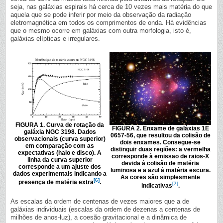
seja, nas galáxias espirais há cerca de 10 vezes mais matéria do que
aquela que se pode inferir por meio da observação da radiação
eletromagnética em todos os comprimentos de onda. Há evidências
que o mesmo ocorre em galáxias com outra morfologia, isto é,
galáxias elípticas e irregulares.
FIGURA 1. Curva de rotação da
FIGURA 2. Enxame de galáxias 1E
galáxia NGC 3198. Dados
0657-56, que resultou da colisão de
observacionais (curva superior)
dois enxames. Consegue-se
em comparação com as
distinguir duas regiões: a vermelha
expectativas (halo e disco). A
corresponde à emissao de raios-X
linha da curva superior
devida à colisão de matéria
corresponde a um ajuste dos
luminosa e a azul à matéria escura.
dados experimentais indicando a
As cores são simplesmente
[6]
presença de matéria extra
.
[7]
indicativas
.
As escalas da ordem de centenas de vezes maiores que a de
galáxias individuais (escalas da ordem de dezenas a centenas de
milhões de anos-luz), a coesão gravitacional e a dinâmica de