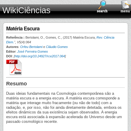
WikiCiências
Matéria Escura
Referência :
Bertolami, O., Gomes, C., (2017) Matéria Escura,
Rev. Ciência
Elem.
", V5(4):064
Autores
:
Orfeu Bertolami
e
Cláudio Gomes
Editor
:
José Ferreira Gomes
DOI
:
[
http://doi.org/10.24927/rce2017.064
]
Resumo
Duas ideias fundamentais na Cosmologia contemporânea são a
matéria escura e a energia escura. A matéria escura corresponde a
matéria que interage muito fracamente (ou não de todo) com a
radiação, e, por isso, não foi ainda diretamente detetada, embora os
efeitos dinâmicos da sua existência sejam observados. A energia
escura está associada à expansão acelerada do Universo desde um
passado cosmológico recente.