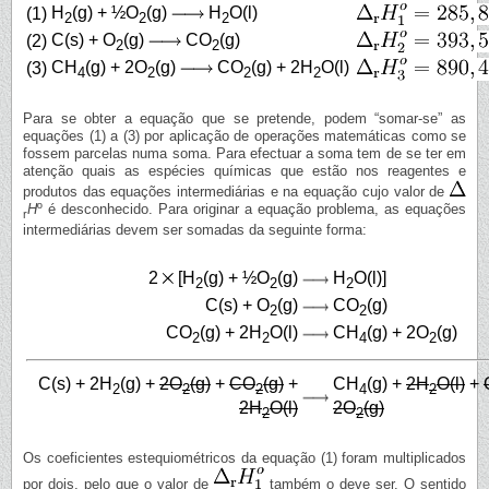
H
(g) + ½O
(g)
H
O(l)
(1)
2
2
2
C(s) + O
(g)
CO
(g)
(2)
2
2
CH
(g) + 2O
(g)
CO
(g) + 2H
O(l)
(3)
4
2
2
2
Para se obter a equação que se pretende, podem “somar-se” as
equações (1) a (3) por aplicação de operações matemáticas como se
fossem parcelas numa soma. Para efectuar a soma tem de se ter em
atenção quais as espécies químicas que estão nos reagentes e
produtos das equações intermediárias e na equação cujo valor de
H
º é desconhecido. Para originar a equação problema, as equações
r
intermediárias devem ser somadas da seguinte forma:
2
[H
(g) + ½O
(g)
H
O(l)]
2
2
2
C(s) + O
(g)
CO
(g)
2
2
CO
(g) + 2H
O(l)
CH
(g) + 2O
(g)
2
2
4
2
C(s) + 2H
(g) +
2O
(g)
+
CO
(g)
+
CH
(g) +
2H
O(l)
+
2
2
2
4
2
2H
O(l)
2O
(g)
2
2
Os coeficientes estequiométricos da equação (1) foram multiplicados
por dois, pelo que o valor de
também o deve ser. O sentido