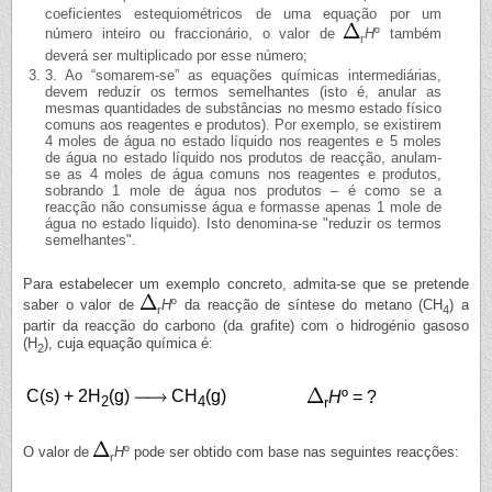
coeficientes estequiométricos de uma equação por um
número inteiro ou fraccionário, o valor de
H
º também
r
deverá ser multiplicado por esse número;
3. Ao “somarem-se” as equações químicas intermediárias,
devem reduzir os termos semelhantes (isto é, anular as
mesmas quantidades de substâncias no mesmo estado físico
comuns aos reagentes e produtos). Por exemplo, se existirem
4 moles de água no estado líquido nos reagentes e 5 moles
de água no estado líquido nos produtos de reacção, anulam-
se as 4 moles de água comuns nos reagentes e produtos,
sobrando 1 mole de água nos produtos – é como se a
reacção não consumisse água e formasse apenas 1 mole de
água no estado líquido). Isto denomina-se "reduzir os termos
semelhantes".
Para estabelecer um exemplo concreto, admita-se que se pretende
saber o valor de
H
º da reacção de síntese do metano (CH
) a
r
4
partir da reacção do carbono (da grafite) com o hidrogénio gasoso
(H
), cuja equação química é:
2
C(s) + 2H
(g)
CH
(g)
H
º = ?
2
4
r
O valor de
H
º pode ser obtido com base nas seguintes reacções:
r