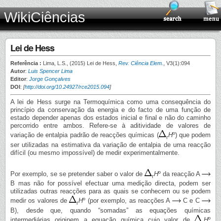
WikiCiências
Lei de Hess
Referência :
Lima, L.S., (2015) Lei de Hess,
Rev. Ciência Elem.
, V3(1):094
Autor
:
Luis Spencer Lima
Editor
:
Jorge Gonçalves
DOI
:
[
http://doi.org/10.24927/rce2015.094
]
A lei de Hess surge na Termoquímica como uma consequência do
princípio da conservação da energia e do facto de uma função de
estado depender apenas dos estados inicial e final e não do caminho
percorrido entre ambos. Refere-se à aditividade de valores de
variação de entalpia padrão de reacções químicas (
H
º) que podem
r
ser utilizadas na estimativa da variação de entalpia de uma reacção
difícil (ou mesmo impossível) de medir experimentalmente.
Por exemplo, se se pretender saber o valor de
H
º da reacção A
r
B mas não for possível efectuar uma medição directa, podem ser
utilizadas outras reacções para as quais se conhecem ou se podem
medir os valores de
H
º (por exemplo, as reacções A
C e C
r
B), desde que, quando “somadas” as equações químicas
intermediárias originem a equação química cujo valor de
H
º