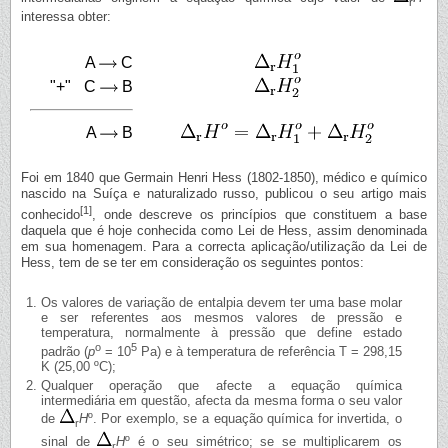
r
interessa obter:
A
C
"+"
C
B
A
B
Foi em 1840 que Germain Henri Hess (1802-1850), médico e químico
nascido na Suíça e naturalizado russo, publicou o seu artigo mais
[1]
conhecido
, onde descreve os princípios que constituem a base
daquela que é hoje conhecida como Lei de Hess, assim denominada
em sua homenagem. Para a correcta aplicação/utilização da Lei de
Hess, tem de se ter em consideração os seguintes pontos:
Os valores de variação de entalpia devem ter uma base molar
e ser referentes aos mesmos valores de pressão e
temperatura, normalmente à pressão que define estado
o
5
padrão (
p
= 10
Pa) e à temperatura de referência T = 298,15
K (25,00 ºC);
Qualquer operação que afecte a equação química
intermediária em questão, afecta da mesma forma o seu valor
de
H
º. Por exemplo, se a equação química for invertida, o
r
sinal de
H
º é o seu simétrico; se se multiplicarem os
r