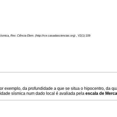
 sísmica,
Rev. Ciência Elem.
, V2(1):109
or exemplo, da profundidade a que se situa o
hipocentro
, da qu
sidade sísmica num dado local é avaliada pela
escala de Mercal