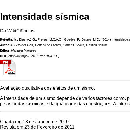
Intensidade sísmica
Da WikiCiências
Referência :
Dias, A.J.G., Freitas, M.C.A.O., Guedes, F., Bastos, M.C., (2014) Intensidade
Autor
:
A. Guerner Dias, Conceição Freitas, Florisa Guedes, Cristina Bastos
Editor
:
Manuela Marques
DOI
:
[
http://doi.org/10.24927/rce2014.109
]
Avaliação qualitativa dos efeitos de um
sismo
.
A intensidade de um sismo depende de vários factores como, p
pelas
ondas sísmicas
e da qualidade das construções. A inten
Criada em 18 de Janeiro de 2010
Revista em 23 de Fevereiro de 2011