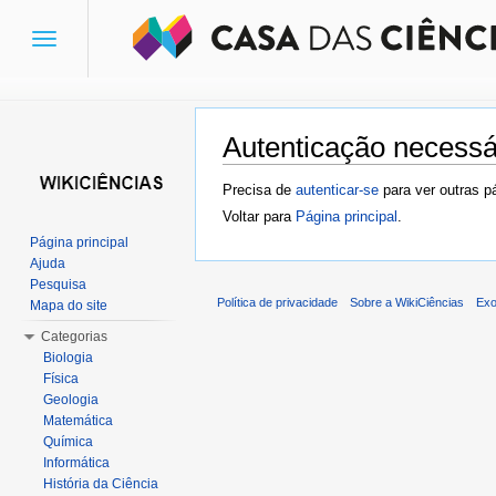
Toggle
navigation
Autenticação necessá
Ir para:
navegação
,
pesquisa
Precisa de
autenticar-se
para ver outras p
Voltar para
Página principal
.
Página principal
Ajuda
Pesquisa
Política de privacidade
Sobre a WikiCiências
Exo
Mapa do site
Categorias
Biologia
Física
Geologia
Matemática
Química
Informática
História da Ciência