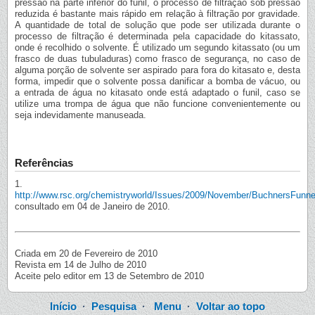
pressão na parte inferior do funil, o processo de filtração sob pressão
reduzida é bastante mais rápido em relação à filtração por gravidade.
A quantidade de total de solução que pode ser utilizada durante o
processo de filtração é determinada pela capacidade do kitassato,
onde é recolhido o solvente. É utilizado um segundo kitassato (ou um
frasco de duas tubuladuras) como frasco de segurança, no caso de
alguma porção de solvente ser aspirado para fora do kitasato e, desta
forma, impedir que o solvente possa danificar a bomba de vácuo, ou
a entrada de água no kitasato onde está adaptado o funil, caso se
utilize uma trompa de água que não funcione convenientemente ou
seja indevidamente manuseada.
Referências
1.
http://www.rsc.org/chemistryworld/Issues/2009/November/BuchnersFunne
consultado em 04 de Janeiro de 2010.
Criada em 20 de Fevereiro de 2010
Revista em 14 de Julho de 2010
Aceite pelo editor em 13 de Setembro de 2010
Início
·
Pesquisa
·
Menu
·
Voltar ao topo