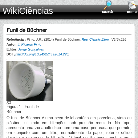
WikiCiências
Funil de Büchner
Referência :
Pinto, J.R., (2014) Funil de Büchner,
Rev. Ciência Elem.
, V2(3):226
Autor
:
J. Ricardo Pinto
Editor
:
Jorge Gonçalves
DOI
:
[
http://doi.org/10.24927/rce2014.226
]
Figura 1 - Funil de
Büchner.
O funil de Büchner é uma peça de laboratório em porcelana, vidro ou
plástico, utilizado em filtrações sob pressão reduzida. No topo,
apresenta uma zona cilíndrica com uma base perfurada que permite,
em conjunto com um filtro, normalmente de papel, reter o sólido
durante o processo de filtração. O funil de Büchner constitui uma