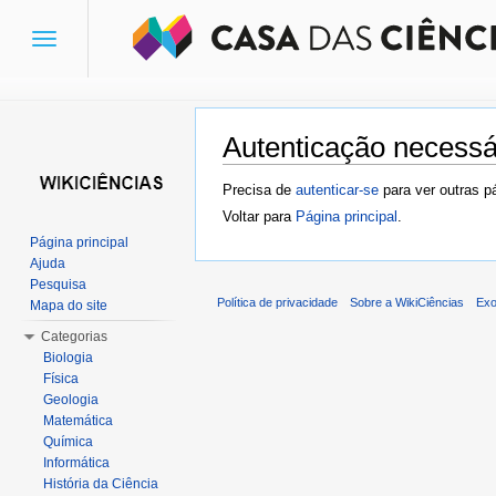
Toggle
navigation
Autenticação necessá
Ir para:
navegação
,
pesquisa
Precisa de
autenticar-se
para ver outras p
Voltar para
Página principal
.
Página principal
Ajuda
Pesquisa
Política de privacidade
Sobre a WikiCiências
Exo
Mapa do site
Categorias
Biologia
Física
Geologia
Matemática
Química
Informática
História da Ciência