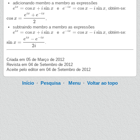
adicionando membro a membro as expressões
−
=
cos
+
sin
=
cos
−
sin
i
x
i
x
e
, obtém-se:
e
e
i
x
=
cos
x
+
i
x
sin
x
i
x
e
−
e
i
x
=
cos
x
−
i
sin
x
x
i
x
−
+
i
x
i
x
e
e
cos
=
,
cos
x
x
=
e
i
x
+
e
−
i
x
2
2
subtraindo membro a membro as expressões
−
=
cos
+
sin
=
cos
−
sin
i
x
i
x
e
, obtém-se:
e
e
i
x
=
cos
x
+
i
x
sin
x
i
x
e
−
e
i
x
=
cos
x
−
i
sin
x
x
i
x
−
−
i
x
i
x
e
e
sin
=
.
sin
x
x
=
e
i
x
−
e
−
i
x
2
i
2
i
Criada em 05 de Março de 2012
Revista em 04 de Setembro de 2012
Aceite pelo editor em 04 de Setembro de 2012
Início
·
Pesquisa
·
Menu
·
Voltar ao topo