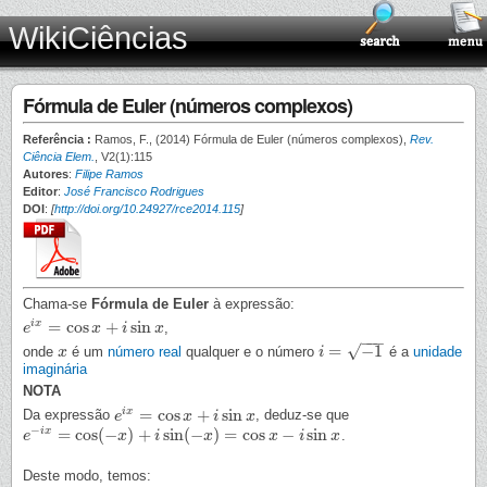
WikiCiências
Fórmula de Euler (números complexos)
Referência :
Ramos, F., (2014) Fórmula de Euler (números complexos),
Rev.
Ciência Elem.
, V2(1):115
Autores
:
Filipe Ramos
Editor
:
José Francisco Rodrigues
DOI
:
[
http://doi.org/10.24927/rce2014.115
]
Chama-se
Fórmula de Euler
à expressão:
=
cos
+
sin
i
x
,
e
e
i
x
=
cos
x
+
i
x
sin
x
i
x
−
−
−
=
−
1
√
onde
é um
número real
qualquer e o número
é a
unidade
x
x
i
i
=
−
1
imaginária
NOTA
=
cos
+
sin
i
x
Da expressão
, deduz-se que
e
e
i
x
=
cos
x
+
i
x
sin
x
i
x
−
=
cos
(
−
)
+
sin
(
−
)
=
cos
−
sin
i
x
.
e
e
−
i
x
=
cos
(
−
x
)
+
i
x
sin
(
−
x
i
)
=
cos
x
−
x
i
sin
x
x
i
x
Deste modo, temos: