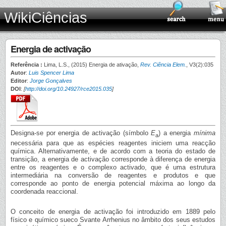
WikiCiências
Energia de activação
Referência :
Lima, L.S., (2015) Energia de ativação,
Rev. Ciência Elem.
, V3(2):035
Autor
:
Luis Spencer Lima
Editor
:
Jorge Gonçalves
DOI
:
[
http://doi.org/10.24927/rce2015.035
]
Designa-se por energia de activação (símbolo
E
) a energia
mínima
a
necessária para que as espécies reagentes iniciem uma reacção
química. Alternativamente, e de acordo com a teoria do estado de
transição, a energia de activação corresponde à diferença de energia
entre os reagentes e o complexo activado, que é uma estrutura
intermediária na conversão de reagentes e produtos e que
corresponde ao ponto de energia potencial máxima ao longo da
coordenada reaccional.
O conceito de energia de activação foi introduzido em 1889 pelo
físico e químico sueco Svante Arrhenius no âmbito dos seus estudos