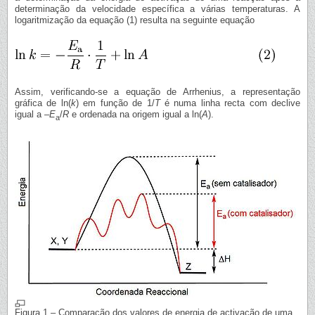
determinação da velocidade específica a várias temperaturas. A
logaritmização da equação (1) resulta na seguinte equação
Assim, verificando-se a equação de Arrhenius, a representação
gráfica de ln(
k
) em função de 1/
T
é numa linha recta com declive
igual a –
E
/
R
e ordenada na origem igual a ln(
A
).
a
Figura 1 – Comparação dos valores de energia de activação de uma