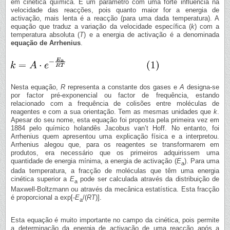
em cinética química. É um parâmetro com uma forte influência na
velocidade das reacções, pois quanto maior for a energia de
activação, mais lenta é a reacção (para uma dada temperatura). A
equação que traduz a variação da velocidade específica (
k
) com a
temperatura absoluta (
T
) e a energia de activação é a denominada
equação de Arrhenius
.
Nesta equação,
R
representa a constante dos gases e
A
designa-se
por factor pré-exponencial ou factor de frequência, estando
relacionado com a frequência de colisões entre moléculas de
reagentes e com a sua orientação. Tem as mesmas unidades que
k
.
Apesar do seu nome, esta equação foi proposta pela primeira vez em
1884 pelo químico holandês Jacobus van’t Hoff. No entanto, foi
Arrhenius quem apresentou uma explicação física e a interpretou.
Arrhenius alegou que, para os reagentes se transformarem em
produtos, era necessário que os primeiros adquirissem uma
quantidade de energia mínima, a energia de activação (
E
). Para uma
a
dada temperatura, a fracção de moléculas que têm uma energia
cinética superior a
E
pode ser calculada através da distribuição de
a
Maxwell-Boltzmann ou através da mecânica estatística. Esta fracção
é proporcional a exp[-
E
/(
RT
)].
a
Esta equação é muito importante no campo da cinética, pois permite
a determinação da energia de activação de uma reacção após a