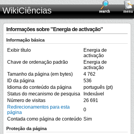
WikiCiências
Informações sobre "Energia de activação"
Informação básica
Exibir título
Energia de
activação
Chave de ordenação padrão
Energia de
activação
Tamanho da página (em bytes)
4 762
ID da página
536
Idioma do conteúdo da página
português (pt)
Status do mecanismo de pesquisa
Indexável
Número de visitas
26 691
Redirecionamentos para esta
0
página
Contada como página de conteúdo
Sim
Proteção da página