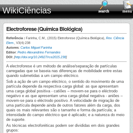
WikiCiências
Electroforese (Química Biológica)
Referência :
Farinha, C.M., (2015) Eletroforese (Química Biológica),
Rev. Ciência
Elem.
, V3(4):238
Autores
:
Carlos Miguel Farinha
Editor
:
Pedro Alexandrino Fernandes
DOI
:
[
http://doi.org/10.24927/rce2015.238
]
A electroforese é um método de análise/separação de partículas
carregadas que se baseia nas diferenças de mobilidade entre estas
quando submetidas a um campo eléctrico.
Sob a ação de um campo eléctrico, o sentido do movimento de uma
partícula depende da respectiva carga global: as que apresentam
uma carga global positiva - catiões – movem-se para o eléctrodo
negativo e as que apresentam uma carga global negativa - aniões –
movem-se para o eléctrodo positivo. A velocidade de migração de
uma partícula depende ainda de outros fatores além da carga, dos
quais os mais relevantes são o tamanho e forma da partícula; a
intensidade do campo eléctrico que é aplicado; e a natureza do meio
de suporte.
As técnicas electroforéticas podem ser divididas em dois grandes
grupos: