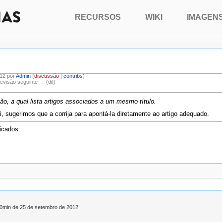
RECURSOS
WIKI
IMAGEN
12 por
Admin
(
discussão
|
contribs
)
Revisão seguinte → (dif)
, a qual lista artigos associados a um mesmo título.
, sugerimos que a corrija para apontá-la diretamente ao artigo adequado.
icados:
h00min de 25 de setembro de 2012.