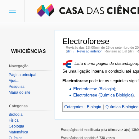
Toggle
navigation
Electroforese
Revisão das 13h00min de 25 de setembro de 20
(
dif
)
← Revisão anterior
| Revisão actual (dif) | 
Ir para:
navegação
,
pesquisa
Esta é uma página de desambiguação
Navegação
Se uma ligação interna o conduziu até aqui
Página principal
Ajuda
Electroforese
pode ter os seguintes signif
Pesquisa
Electroforese (Biologia)
;
Mapa do site
Electroforese (Química Biológica)
.
Categorias
Categorias
:
Biologia
Química Biológica
Biologia
Física
Geologia
Esta página foi modificada pela última vez à(s) 13
Matemática
Esta página foi acedida 6 730 vezes.
Química