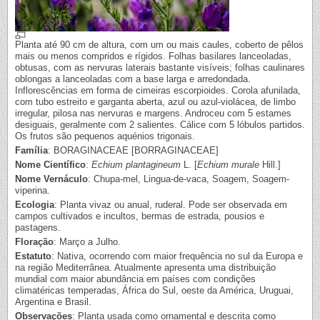
Planta até 90 cm de altura, com um ou mais caules, coberto de pêlos
mais ou menos compridos e rígidos. Folhas basilares lanceoladas,
obtusas, com as nervuras laterais bastante visíveis; folhas caulinares
oblongas a lanceoladas com a base larga e arredondada.
Inflorescências em forma de cimeiras escorpioides. Corola afunilada,
com tubo estreito e garganta aberta, azul ou azul-violácea, de limbo
irregular, pilosa nas nervuras e margens. Androceu com 5 estames
desiguais, geralmente com 2 salientes. Cálice com 5 lóbulos partidos.
Os frutos são pequenos aquénios trigonais.
Família
: BORAGINACEAE [BORRAGINACEAE]
Nome Científico
:
Echium plantagineum
L. [
Echium murale
Hill.]
Nome Vernáculo
: Chupa-mel, Lingua-de-vaca, Soagem, Soagem-
viperina.
Ecologia
: Planta vivaz ou anual, ruderal. Pode ser observada em
campos cultivados e incultos, bermas de estrada, pousios e
pastagens.
Floração
: Março a Julho.
Estatuto
: Nativa, ocorrendo com maior frequência no sul da Europa e
na região Mediterrânea. Atualmente apresenta uma distribuição
mundial com maior abundância em países com condições
climatéricas temperadas, África do Sul, oeste da América, Uruguai,
Argentina e Brasil.
Observações
: Planta usada como ornamental e descrita como