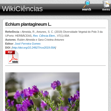
WikiCiências
Echium plantagineum L.
Referência :
Almeida, R., Antunes, S. C. (2019) Diversidade Vegetal do Polo 3 da
UPorto: HERBÁCEAS,
Rev. Ciência Elem.
, V7(1):00A
Autores
:
Rubim Almeida e Sara Cristina Antunes
Editor
:
José Ferreira Gomes
DOI
:
[
http://doi.org/10.24927/rce2019.00A
]