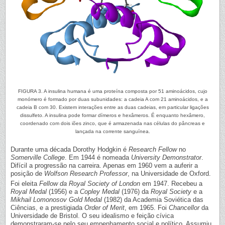
FIGURA 3. A insulina humana é uma proteína composta por 51 aminoácidos, cujo
monómero é formado por duas subunidades: a cadeia A com 21 aminoácidos, e a
cadeia B com 30. Existem interações entre as duas cadeias, em particular ligações
dissulfeto. A insulina pode formar dímeros e hexâmeros. É enquanto hexâmero,
coordenado com dois iões zinco, que é armazenada nas células do pâncreas e
lançada na corrente sanguínea.
Durante uma década Dorothy Hodgkin é
Research Fellow
no
Somerville College
. Em 1944 é nomeada
University Demonstrator
.
Difícil a progressão na carreira. Apenas em 1960 vem a auferir a
posição de
Wolfson Research Professor
, na Universidade de Oxford.
Foi eleita
Fellow da Royal Society of London
em 1947. Recebeu a
Royal Medal
(1956) e a
Copley Medal
(1976) da
Royal Society
e a
Mikhail Lomonosov Gold Medal
(1982) da Academia Soviética das
Ciências, e a prestigiada
Order of Merit
, em 1965. Foi
Chancellor
da
Universidade de Bristol. O seu idealismo e feição cívica
demonstraram-se pelo seu empenhamento social e político. Assumiu