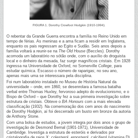
FIGURA 1. Dorothy Crowfoot Hodgkin (1910-1994).
O rebentar da Grande Guerra encontra a família no Reino Unido em
tempo de férias. As meninas e a ama ficam a residir em Inglaterra,
enquanto os pais regressam ao Egito e Sudão. Seis anos depois a
família voltará a reunir-se na
The Old House
(Beccles). Dorothy
acomoda um laboratório no sótão onde, com o auxílio do droguista
local e o dinheiro da mesada, faz surgir magníficos cristais. Em 1928
ingressa na Universidade de Oxford, no Somerville
College
, para
estudar química. Escasso o número de raparigas; no seu ano,
apenas mais uma se interessara pela disciplina.
Foi num laboratório instalado no Museu de História Natural da
universidade – onde, em 1860, se desenrolara a famosa batalha
verbal entre Thomas Huxley, fervoroso adepto do evolucionismo, e o
Bispo de Oxford – que Dorothy fez a sua primeira investigação sobre
estrutura de cristais. Obteve o
BA Honours
com a mais elevada
classificação (1932). Na comemoração dos cem anos do nascimento
de Dorothy Hodgkin, aí foi descerrado um busto em bronze da autoria
de Anthony Stone.
Com uma bolsa de estudos, a jovem integra por dois anos o grupo de
investigação de Desmond Bernal (1901-1971), Universidade de
Cambridge. Investiga a estrutura de esteróis e derivados por
cristalografia de raios X: colesterol, ergosterol, calciferol (vitamina D),