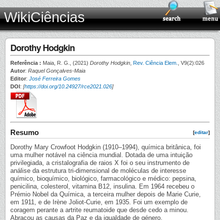
WikiCiências
Dorothy Hodgkin
Referência :
Maia, R. G., (2021)
Dorothy Hodgkin
,
Rev. Ciência Elem.
, V9(2):026
Autor
:
Raquel Gonçalves-Maia
Editor
:
José Ferreira Gomes
DOI
:
[
https://doi.org/10.24927/rce2021.026
]
Resumo
[
editar
]
Dorothy Mary Crowfoot Hodgkin (1910–1994), química britânica, foi
uma mulher notável na ciência mundial. Dotada de uma intuição
privilegiada, a cristalografia de raios X foi o seu instrumento de
análise da estrutura tri-dimensional de moléculas de interesse
químico, bioquímico, biológico, farmacológico e médico: pepsina,
penicilina, colesterol, vitamina B12, insulina. Em 1964 recebeu o
Prémio Nobel da Química, a terceira mulher depois de Marie Curie,
em 1911, e de Irène Joliot-Curie, em 1935. Foi um exemplo de
coragem perante a artrite reumatoide que desde cedo a minou.
Abraçou as causas da Paz e da igualdade de género.