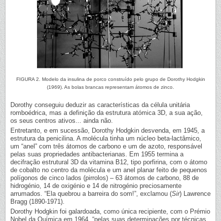
FIGURA 2. Modelo da insulina de porco construído pelo grupo de Dorothy Hodgkin
(1969). As bolas brancas representam átomos de zinco.
Dorothy conseguiu deduzir as características da célula unitária
romboédrica, mas a definição da estrutura atómica 3D, a sua ação,
os seus centros ativos... ainda não.
Entretanto, e em sucessão, Dorothy Hodgkin desvenda, em 1945, a
estrutura da penicilina. A molécula tinha um núcleo beta-lactâmico,
um “anel” com três átomos de carbono e um de azoto, responsável
pelas suas propriedades antibacterianas. Em 1955 termina a
decifração estrutural 3D da vitamina B12, tipo porfirina, com o átomo
de cobalto no centro da molécula e um anel planar feito de pequenos
polígonos de cinco lados (pirrolos) – 63 átomos de carbono, 88 de
hidrogénio, 14 de oxigénio e 14 de nitrogénio preciosamente
arrumados. “Ela quebrou a barreira do som!”, exclamou (
Sir
) Lawrence
Bragg (1890-1971).
Dorothy Hodgkin foi galardoada, como única recipiente, com o Prémio
Nobel da Química em 1964, “pelas suas determinações por técnicas