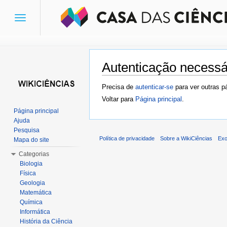
Toggle
navigation
Autenticação necessá
Ir para:
navegação
,
pesquisa
Precisa de
autenticar-se
para ver outras p
Voltar para
Página principal
.
Página principal
Ajuda
Pesquisa
Política de privacidade
Sobre a WikiCiências
Exo
Mapa do site
Categorias
Biologia
Física
Geologia
Matemática
Química
Informática
História da Ciência