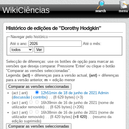
WikiCiências
Histórico de edições de "Dorothy Hodgkin"
Navegar pelo histórico
Até o ano:
Até o mês:
Selecção de diferenças: use os botões de opção para marcar as
versões que deseja comparar. Pressione 'Enter' ou clique o botão
"Comparar as versões seleccionadas".
Legenda:
(act)
= diferenças para a versão actual,
(ant)
= diferenças
para a versão anterior,
m
= edição menor
(act | ant)
12h51min de 18 de junho de 2021
‎
Admin
(
discussão
|
contribs
)
‎
. .
(8 629 bytes)
(+3)
(act | ant)
16h39min de 16 de junho de 2021
‎
(nome de
utilizador removido)
‎
. .
(8 626 bytes)
(+206)
(act | ant)
16h38min de 16 de junho de 2021
‎
(nome de
utilizador removido)
‎
. .
(8 420 bytes)
(+8 420)
‎
. .
(resumo da
edição suprimido)