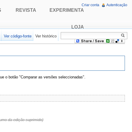
Criar conta
Autenticação
S
REVISTA
EXPERIMENTA
LOJA
r
Ver código-fonte
Ver histórico
que o botão "Comparar as versões seleccionadas".
sumo da edição suprimido)