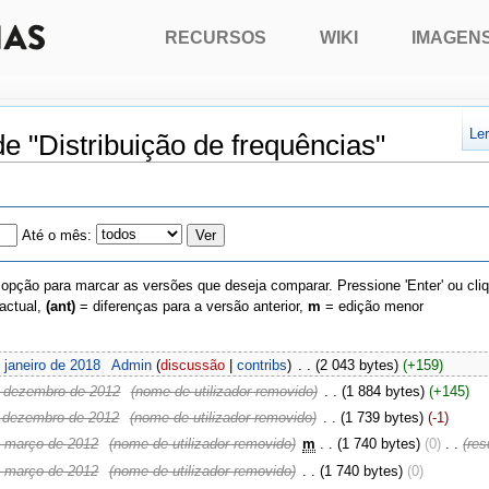
RECURSOS
WIKI
IMAGEN
Le
de "Distribuição de frequências"
Até o mês:
 opção para marcar as versões que deseja comparar. Pressione 'Enter' ou cli
actual,
(ant)
= diferenças para a versão anterior,
m
= edição menor
 janeiro de 2018
‎
Admin
(
discussão
|
contribs
)
‎
. .
(2 043 bytes)
(+159)
e dezembro de 2012
‎
(nome de utilizador removido)
‎
. .
(1 884 bytes)
(+145)
 dezembro de 2012
‎
(nome de utilizador removido)
‎
. .
(1 739 bytes)
(-1)
e março de 2012
‎
(nome de utilizador removido)
‎
m
. .
(1 740 bytes)
(0)
‎
. .
(re
e março de 2012
‎
(nome de utilizador removido)
‎
. .
(1 740 bytes)
(0)