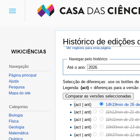
Toggle
navigation
Histórico de edições 
Ver registos para esta página
Ir para:
navegação
,
pesquisa
Navegar pelo histórico
Navegação
Até o ano:
Página principal
Ajuda
Selecção de diferenças: use os botões de
Pesquisa
Legenda:
(act)
= diferenças para a versão 
Mapa do site
(act | ant)
14h19min de 26 de
Categorias
(act | ant)
11h12min de 21 d
Biologia
(act | ant)
11h11min de 21 de
Física
(act | ant)
10h00min de 13 d
Geologia
Matemática
(act | ant)
16h37min de 12 d
Química