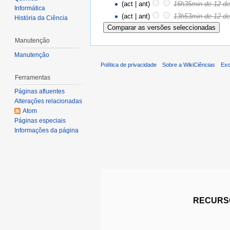
(act | ant)
16h35min de 12 d
Informática
(act | ant)
13h53min de 12 d
História da Ciência
Manutenção
Manutenção
Política de privacidade
Sobre a WikiCiências
Exo
Ferramentas
Páginas afluentes
Alterações relacionadas
Atom
Páginas especiais
Informações da página
RECURSO