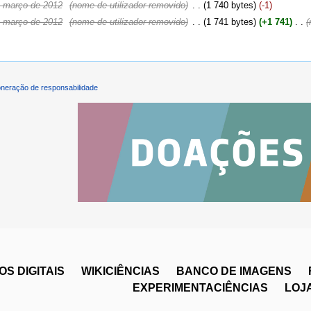
e março de 2012
‎
(nome de utilizador removido)
‎
. .
(1 740 bytes)
(-1)
e março de 2012
‎
(nome de utilizador removido)
‎
. .
(1 741 bytes)
(+1 741)
‎
. .
(
neração de responsabilidade
S DIGITAIS
WIKICIÊNCIAS
BANCO DE IMAGENS
EXPERIMENTACIÊNCIAS
LOJ