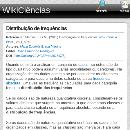
WikiCiências
Distribuição de frequências
Referência :
Martins, E.G.M., (2015) Distribuição de frequências,
Rev. Ciência
Elem.
, V3(1):075
Autores
:
Maria Eugénia Graça Martins
Editor
:
José Francisco Rodrigues
DOI
:
[
http://doi.org/10.24927/rce2015.075
]
Quando se está a analisar um conjunto de
dados
, se estes são de
tipo qualitativo podem assumir várias modalidades ou
categorias
. Na
organização destes dados começa-se por considerar as diferentes
categorias
e para cada uma delas calcula-se a sua
frequência
absoluta
. Uma vez as frequências calculadas para cada categoria
temos a
distribuição das frequências
.
Se os dados são de natureza quantitativa discreta, consideram-se os
valores distintos que surgem na amostra, a que chamamos classes e
para cada classe calcula-se a frequência absoluta, obtendo-se a
distribuição de frequências
.
Se os dados são de natureza quantitativa contínua, os dados são
organizados em classes, mas as
classes
são intervalos. Para cada