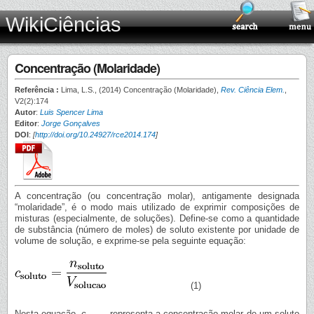
WikiCiências
Concentração (Molaridade)
Referência :
Lima, L.S., (2014) Concentração (Molaridade),
Rev. Ciência Elem.
,
V2(2):174
Autor
:
Luis Spencer Lima
Editor
:
Jorge Gonçalves
DOI
:
[
http://doi.org/10.24927/rce2014.174
]
A concentração (ou concentração molar), antigamente designada
“molaridade”, é o modo mais utilizado de exprimir composições de
misturas (especialmente, de soluções). Define-se como a quantidade
de substância (número de moles) de soluto existente por unidade de
volume de solução, e exprime-se pela seguinte equação:
(1)
Nesta equação,
c
representa a concentração molar de um soluto