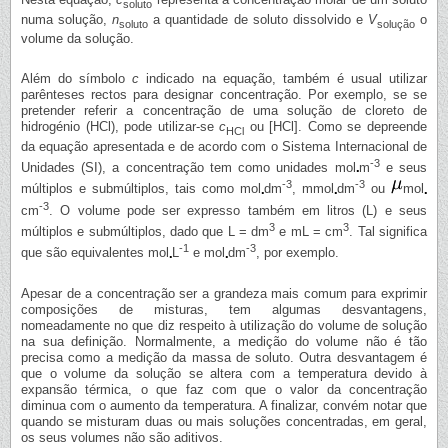
soluto
numa solução,
n
a quantidade de soluto dissolvido e
V
o
soluto
solução
volume da solução.
Além do símbolo
c
indicado na equação, também é usual utilizar
parênteses rectos para designar concentração. Por exemplo, se se
pretender referir a concentração de uma solução de cloreto de
hidrogénio (HCl), pode utilizar-se
c
ou [HCl]. Como se depreende
HCl
da equação apresentada e de acordo com o Sistema Internacional de
-3
Unidades (SI), a concentração tem como unidades mol
m
e seus
-3
-3
múltiplos e submúltiplos, tais como mol
dm
, mmol
dm
ou
mol
-3
cm
. O volume pode ser expresso também em litros (L) e seus
3
3
múltiplos e submúltiplos, dado que L = dm
e mL = cm
. Tal significa
-1
-3
que são equivalentes mol
L
e mol
dm
, por exemplo.
Apesar de a concentração ser a grandeza mais comum para exprimir
composições de misturas, tem algumas desvantagens,
nomeadamente no que diz respeito à utilização do volume de solução
na sua definição. Normalmente, a medição do volume não é tão
precisa como a medição da massa de soluto. Outra desvantagem é
que o volume da solução se altera com a temperatura devido à
expansão térmica, o que faz com que o valor da concentração
diminua com o aumento da temperatura. A finalizar, convém notar que
quando se misturam duas ou mais soluções concentradas, em geral,
os seus volumes não são aditivos.