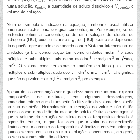
soluto
numa solução,
n
a quantidade de soluto dissolvido e
V
o
soluto
solução
volume da solução.
Além do símbolo
c
indicado na equação, também é usual utilizar
parênteses rectos para designar concentração. Por exemplo, se se
pretender referir a concentração de uma solução de cloreto de
hidrogénio (HCl), pode utilizar-se
c
ou [HCl]. Como se depreende
HCl
da equação apresentada e de acordo com o Sistema Internacional de
-3
Unidades (SI), a concentração tem como unidades mol
m
e seus
-3
-3
múltiplos e submúltiplos, tais como mol
dm
, mmol
dm
ou
mol
-3
cm
. O volume pode ser expresso também em litros (L) e seus
3
3
múltiplos e submúltiplos, dado que L = dm
e mL = cm
. Tal significa
-1
-3
que são equivalentes mol
L
e mol
dm
, por exemplo.
Apesar de a concentração ser a grandeza mais comum para exprimir
composições de misturas, tem algumas desvantagens,
nomeadamente no que diz respeito à utilização do volume de solução
na sua definição. Normalmente, a medição do volume não é tão
precisa como a medição da massa de soluto. Outra desvantagem é
que o volume da solução se altera com a temperatura devido à
expansão térmica, o que faz com que o valor da concentração
diminua com o aumento da temperatura. A finalizar, convém notar que
quando se misturam duas ou mais soluções concentradas, em geral,
os seus volumes não são aditivos.