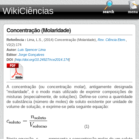
WikiCiências
Concentração (Molaridade)
Referência :
Lima, L.S., (2014) Concentração (Molaridade),
Rev. Ciência Elem.
,
V2(2):174
Autor
:
Luis Spencer Lima
Editor
:
Jorge Gonçalves
DOI
:
[
http://doi.org/10.24927/rce2014.174
]
A concentração (ou concentração molar), antigamente designada
“molaridade”, é o modo mais utilizado de exprimir composições de
misturas (especialmente, de soluções). Define-se como a quantidade
de substância (número de moles) de soluto existente por unidade de
volume de solução, e exprime-se pela seguinte equação:
(1)
Nesta equação,
c
representa a concentração molar de um soluto