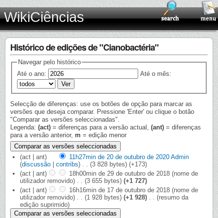
WikiCiências
Histórico de edições de "Cianobactéria"
Navegar pelo histórico
Até o ano:
Até o mês:
Selecção de diferenças: use os botões de opção para marcar as
versões que deseja comparar. Pressione 'Enter' ou clique o botão
"Comparar as versões seleccionadas".
Legenda:
(act)
= diferenças para a versão actual,
(ant)
= diferenças
para a versão anterior,
m
= edição menor
(act | ant)
11h27min de 20 de outubro de 2020
‎
Admin
(
discussão
|
contribs
)
‎
. .
(3 828 bytes)
(+173)
(act | ant)
18h00min de 29 de outubro de 2018
‎
(nome de
utilizador removido)
‎
. .
(3 655 bytes)
(+1 727)
(act | ant)
16h16min de 17 de outubro de 2018
‎
(nome de
utilizador removido)
‎
. .
(1 928 bytes)
(+1 928)
‎
. .
(resumo da
edição suprimido)