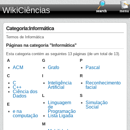
WikiCiências
Categoria:Informática
Termos de Informática
Páginas na categoria "Informática"
Esta categoria contém as seguintes 13 páginas (de um total de 13).
A
G
P
ACM
Grafo
Pascal
C
I
R
C
Inteligência
Reconhecimento
C++
Artificial
facial
Ciência dos
L
S
Dados
Linguagem
Simulação
E
de
Social
e na
Programação
computação
Lista Ligada
M