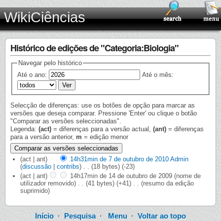
WikiCiências
Histórico de edições de "Categoria:Biologia"
Navegar pelo histórico
Até o ano:
Até o mês:
Selecção de diferenças: use os botões de opção para marcar as
versões que deseja comparar. Pressione 'Enter' ou clique o botão
"Comparar as versões seleccionadas".
Legenda:
(act)
= diferenças para a versão actual,
(ant)
= diferenças
para a versão anterior,
m
= edição menor
(act | ant)
14h31min de 7 de outubro de 2010
‎
Admin
(
discussão
|
contribs
)
‎
. .
(18 bytes)
(-23)
(act | ant)
14h17min de 14 de outubro de 2009
‎
(nome de
utilizador removido)
‎
. .
(41 bytes)
(+41)
‎
. .
(resumo da edição
suprimido)
Início
·
Pesquisa
·
Menu
·
Voltar ao topo