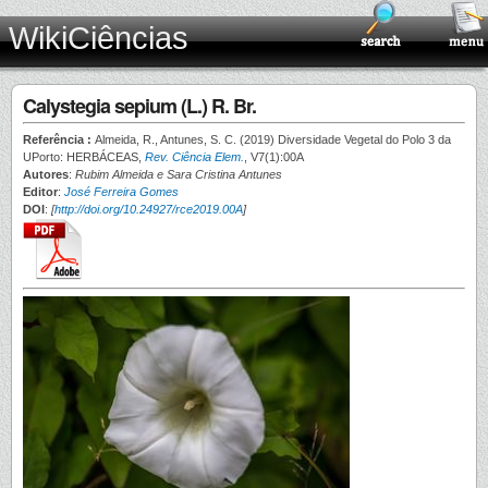
WikiCiências
Calystegia sepium (L.) R. Br.
Referência :
Almeida, R., Antunes, S. C. (2019) Diversidade Vegetal do Polo 3 da
UPorto: HERBÁCEAS,
Rev. Ciência Elem.
, V7(1):00A
Autores
:
Rubim Almeida e Sara Cristina Antunes
Editor
:
José Ferreira Gomes
DOI
:
[
http://doi.org/10.24927/rce2019.00A
]