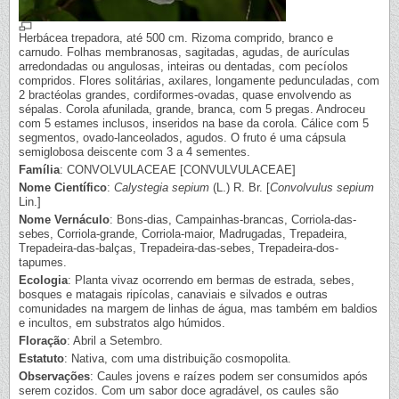
Herbácea trepadora, até 500 cm. Rizoma comprido, branco e
carnudo. Folhas membranosas, sagitadas, agudas, de aurículas
arredondadas ou angulosas, inteiras ou dentadas, com pecíolos
compridos. Flores solitárias, axilares, longamente pedunculadas, com
2 bractéolas grandes, cordiformes-ovadas, quase envolvendo as
sépalas. Corola afunilada, grande, branca, com 5 pregas. Androceu
com 5 estames inclusos, inseridos na base da corola. Cálice com 5
segmentos, ovado-lanceolados, agudos. O fruto é uma cápsula
semiglobosa deiscente com 3 a 4 sementes.
Família
: CONVOLVULACEAE [CONVULVULACEAE]
Nome Científico
:
Calystegia sepium
(L.) R. Br. [
Convolvulus sepium
Lin.]
Nome Vernáculo
: Bons-dias, Campainhas-brancas, Corriola-das-
sebes, Corriola-grande, Corriola-maior, Madrugadas, Trepadeira,
Trepadeira-das-balças, Trepadeira-das-sebes, Trepadeira-dos-
tapumes.
Ecologia
: Planta vivaz ocorrendo em bermas de estrada, sebes,
bosques e matagais ripícolas, canaviais e silvados e outras
comunidades na margem de linhas de água, mas também em baldios
e incultos, em substratos algo húmidos.
Floração
: Abril a Setembro.
Estatuto
: Nativa, com uma distribuição cosmopolita.
Observações
: Caules jovens e raízes podem ser consumidos após
serem cozidos. Com um sabor doce agradável, os caules são