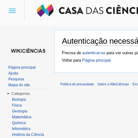
Toggle
navigation
Autenticação necessá
Ir para:
navegação
,
pesquisa
Precisa de
autenticar-se
para ver outras p
Voltar para
Página principal
.
Página principal
Ajuda
Pesquisa
Política de privacidade
Sobre a WikiCiências
Exo
Mapa do site
Categorias
Biologia
Física
Geologia
Matemática
Química
Informática
História da Ciência