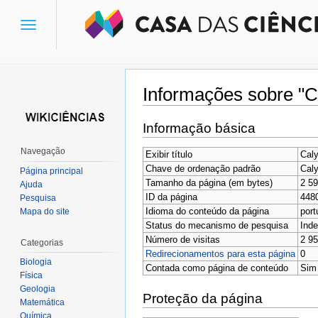
Toggle
navigation
Informações sobre "Ca
Ir para:
navegação
,
pesquisa
Informação básica
Navegação
Exibir título
Caly
Chave de ordenação padrão
Caly
Página principal
Tamanho da página (em bytes)
2 5
Ajuda
ID da página
448
Pesquisa
Idioma do conteúdo da página
port
Mapa do site
Status do mecanismo de pesquisa
Inde
Número de visitas
2 9
Categorias
Redirecionamentos para esta página
0
Biologia
Contada como página de conteúdo
Sim
Física
Geologia
Proteção da página
Matemática
Química