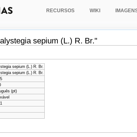
RECURSOS
WIKI
IMAGEN
lystegia sepium (L.) R. Br."
stegia sepium (L.) R. Br.
stegia sepium (L.) R. Br.
95
0
uguês (pt)
xável
51