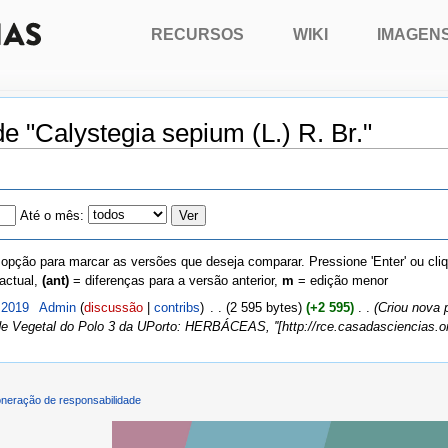
RECURSOS
WIKI
IMAGEN
de "Calystegia sepium (L.) R. Br."
Até o mês:
 opção para marcar as versões que deseja comparar. Pressione 'Enter' ou cli
actual,
(ant)
= diferenças para a versão anterior,
m
= edição menor
 2019
‎
Admin
(
discussão
|
contribs
)
‎
. .
(2 595 bytes)
(+2 595)
‎
. .
(Criou nova 
de Vegetal do Polo 3 da UPorto: HERBÁCEAS, ''[http://rce.casadasciencias.org
neração de responsabilidade