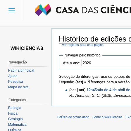
Toggle
navigation
Histórico de edições 
Ver registos para esta página
Ir para:
navegação
,
pesquisa
Navegar pelo histórico
Navegação
Até o ano:
Página principal
Ajuda
Selecção de diferenças: use os botões de
Pesquisa
Legenda:
(act)
= diferenças para a versão 
Mapa do site
(act | ant)
12h45min de 4 de abril de
R., Antunes, S. C. (2019) Diversida
Categorias
Biologia
Física
Política de privacidade
Sobre a WikiCiências
Exo
Geologia
Matemática
Química