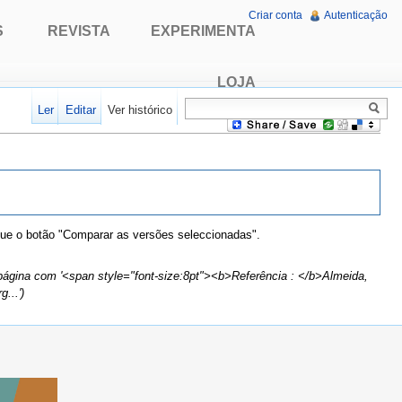
Criar conta
Autenticação
S
REVISTA
EXPERIMENTA
LOJA
Ler
Editar
Ver histórico
que o botão "Comparar as versões seleccionadas".
página com '<span style="font-size:8pt"><b>Referência : </b>Almeida,
...')