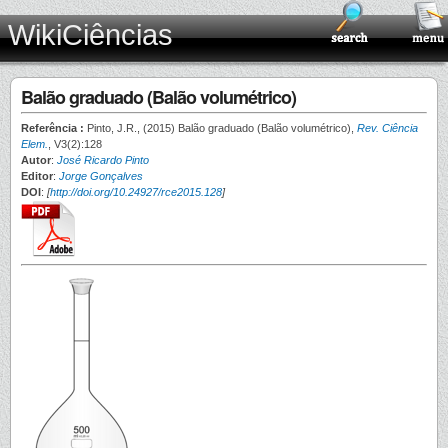
WikiCiências
Balão graduado (Balão volumétrico)
Referência :
Pinto, J.R., (2015) Balão graduado (Balão volumétrico),
Rev. Ciência
Elem.
, V3(2):128
Autor
:
José Ricardo Pinto
Editor
:
Jorge Gonçalves
DOI
:
[
http://doi.org/10.24927/rce2015.128
]