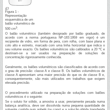
Figura 1 -
Representação
esquemática de um
balão volumétrico de
3
500 cm
.
O balão volumétrico (também designado por balão graduado, de
acordo com a norma portuguesa NP-183:1959 em vigor) é um
recipiente de vidro, em forma de pera, com rolha, com base plana e
colo alto e estreito, marcado com uma linha horizontal que indica o
seu volume exacto. Os balões volumétricos são calibrados a 20 ºC e
destinam-se a ser usados na preparação de soluções de
concentração rigorosamente conhecida.
Geralmente, os balões volumétricos são classificados de acordo com
o grau de precisão: classe A e classe B. Os balões volumétricos de
classe A apresentam uma maior precisão do que os de classe B e,
consequentemente, são mais utilizados em trabalhos que exigem
elevada precisão.
O procedimento utilizado na preparação de soluções com balões
volumétricos é o seguinte:
Se o soluto for sólido, a amostra a usar, previamente pesada numa
balança analítica, deve ser dissolvida numa pequena quantidade de
solvente contida num gobelé (ou copo) e a solução obtida transferida