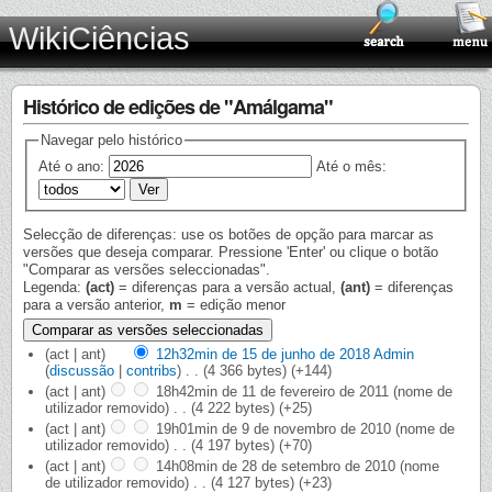
WikiCiências
Histórico de edições de "Amálgama"
Navegar pelo histórico
Até o ano:
Até o mês:
Selecção de diferenças: use os botões de opção para marcar as
versões que deseja comparar. Pressione 'Enter' ou clique o botão
"Comparar as versões seleccionadas".
Legenda:
(act)
= diferenças para a versão actual,
(ant)
= diferenças
para a versão anterior,
m
= edição menor
(act | ant)
12h32min de 15 de junho de 2018
‎
Admin
(
discussão
|
contribs
)
‎
. .
(4 366 bytes)
(+144)
(act | ant)
18h42min de 11 de fevereiro de 2011
‎
(nome de
utilizador removido)
‎
. .
(4 222 bytes)
(+25)
(act | ant)
19h01min de 9 de novembro de 2010
‎
(nome de
utilizador removido)
‎
. .
(4 197 bytes)
(+70)
(act | ant)
14h08min de 28 de setembro de 2010
‎
(nome
de utilizador removido)
‎
. .
(4 127 bytes)
(+23)