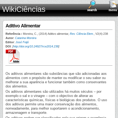
WikiCiências
Aditivo Alimentar
Referência :
Moreira, C., (2014) Aditivo alimentar,
Rev. Ciência Elem.
, V2(4):238
Autor
:
Catarina Moreira
Editor
:
José Feijó
DOI
:
[
http://doi.org/10.24927/rce2014.238
]
Os aditivos alimentares são substâncias que são adicionadas aos
alimentos com o propósito de manter ou modificar o seu sabor ou
melhorar a sua aparência e funcionar também como conservantes
dos alimentos.
Os aditivos alimentares são utilizados há muitos séculos – por
exemplo o sal e o vinagre – com o objectivo de alterar as
características químicas, físicas e biológicas dos produtos. O uso
dos aditivos permite uma maior conservação dos alimentos,
nomeadamente, para melhor suportarem o acondicionamento,
armazenagem e transporte.
Os aditivos podem ser classificados pela sua origem e ocorrência.