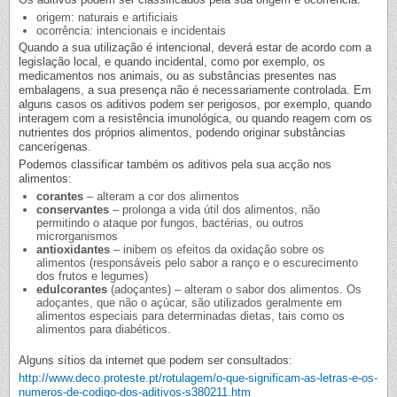
origem: naturais e artificiais
ocorrência: intencionais e incidentais
Quando a sua utilização é intencional, deverá estar de acordo com a
legislação local, e quando incidental, como por exemplo, os
medicamentos nos animais, ou as substâncias presentes nas
embalagens, a sua presença não é necessariamente controlada. Em
alguns casos os aditivos podem ser perigosos, por exemplo, quando
interagem com a resistência imunológica, ou quando reagem com os
nutrientes dos próprios alimentos, podendo originar substâncias
cancerígenas.
Podemos classificar também os aditivos pela sua acção nos
alimentos:
corantes
– alteram a cor dos alimentos
conservantes
– prolonga a vida útil dos alimentos, não
permitindo o ataque por fungos, bactérias, ou outros
microrganismos
antioxidantes
– inibem os efeitos da oxidação sobre os
alimentos (responsáveis pelo sabor a ranço e o escurecimento
dos frutos e legumes)
edulcorantes
(adoçantes) – alteram o sabor dos alimentos. Os
adoçantes, que não o açúcar, são utilizados geralmente em
alimentos especiais para determinadas dietas, tais como os
alimentos para diabéticos.
Alguns sítios da internet que podem ser consultados:
http://www.deco.proteste.pt/rotulagem/o-que-significam-as-letras-e-os-
numeros-de-codigo-dos-aditivos-s380211.htm