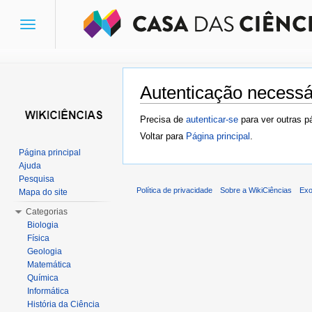
Toggle
navigation
Autenticação necessá
Ir para:
navegação
,
pesquisa
Precisa de
autenticar-se
para ver outras p
Voltar para
Página principal
.
Página principal
Ajuda
Pesquisa
Política de privacidade
Sobre a WikiCiências
Exo
Mapa do site
Categorias
Biologia
Física
Geologia
Matemática
Química
Informática
História da Ciência