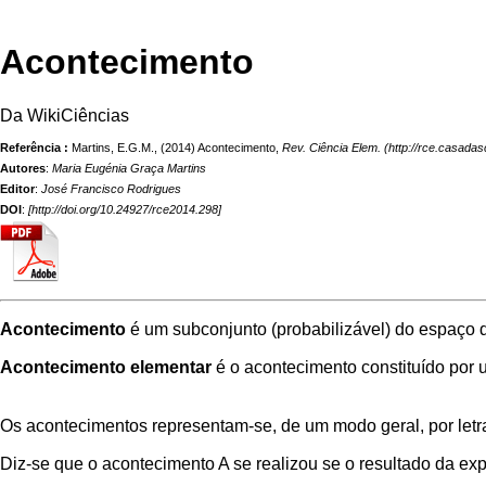
Acontecimento
Da WikiCiências
Referência :
Martins, E.G.M., (2014) Acontecimento,
Rev. Ciência Elem.
Autores
:
Maria Eugénia Graça Martins
Editor
:
José Francisco Rodrigues
DOI
:
[
http://doi.org/10.24927/rce2014.298
]
Acontecimento
é um
subconjunto
(probabilizável) do
espaço d
Acontecimento elementar
é o acontecimento constituído por 
Os acontecimentos representam-se, de um modo geral, por letras
Diz-se que o acontecimento A se realizou se o resultado da
exp