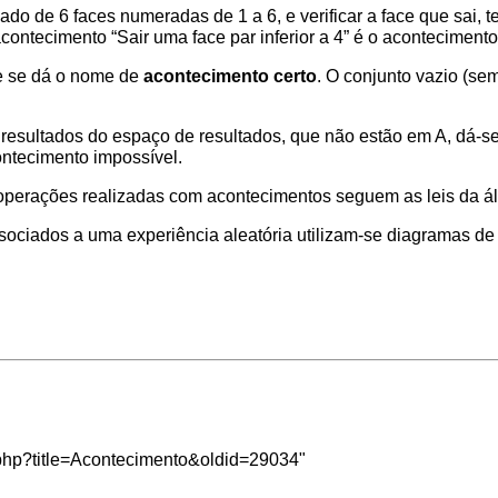
o de 6 faces numeradas de 1 a 6, e verificar a face que sai, tem
 acontecimento “Sair uma face par inferior a 4” é o acontecimento
ue se dá o nome de
acontecimento certo
. O conjunto vazio (s
 resultados do espaço de resultados, que não estão em A, dá-
ntecimento impossível.
 operações realizadas com acontecimentos seguem as leis da
á
sociados a uma experiência aleatória utilizam-se
diagramas de
x.php?title=Acontecimento&oldid=29034
"