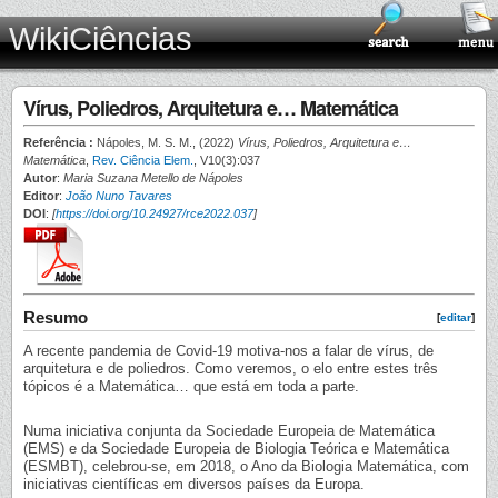
WikiCiências
Vírus, Poliedros, Arquitetura e… Matemática
Referência :
Nápoles, M. S. M., (2022)
Vírus, Poliedros, Arquitetura e…
Matemática
,
Rev. Ciência Elem.
, V10(3):037
Autor
:
Maria Suzana Metello de Nápoles
Editor
:
João Nuno Tavares
DOI
:
[
https://doi.org/10.24927/rce2022.037
]
Resumo
[
editar
]
A recente pandemia de Covid-19 motiva-nos a falar de vírus, de
arquitetura e de poliedros. Como veremos, o elo entre estes três
tópicos é a Matemática… que está em toda a parte.
Numa iniciativa conjunta da Sociedade Europeia de Matemática
(EMS) e da Sociedade Europeia de Biologia Teórica e Matemática
(ESMBT), celebrou-se, em 2018, o Ano da Biologia Matemática, com
iniciativas científicas em diversos países da Europa.