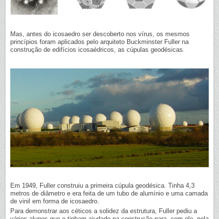
Mas, antes do icosaedro ser descoberto nos vírus, os mesmos
princípios foram aplicados pelo arquiteto Buckminster Fuller na
construção de edifícios icosaédricos, as cúpulas geodésicas.
Em 1949, Fuller construiu a primeira cúpula geodésica. Tinha 4,3
metros de diâmetro e era feita de um tubo de alumínio e uma camada
de vinil em forma de icosaedro.
Para demonstrar aos céticos a solidez da estrutura, Fuller pediu a
vários alunos que o tinham ajudado na construção para, com ele, nela