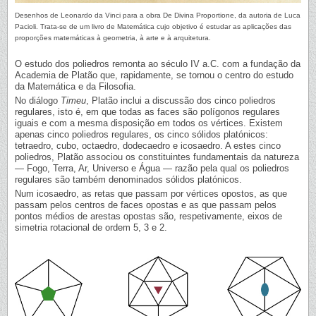
Desenhos de Leonardo da Vinci para a obra De Divina Proportione, da autoria de Luca
Pacioli. Trata-se de um livro de Matemática cujo objetivo é estudar as aplicações das
proporções matemáticas à geometria, à arte e à arquitetura.
O estudo dos poliedros remonta ao século IV a.C. com a fundação da
Academia de Platão que, rapidamente, se tornou o centro do estudo
da Matemática e da Filosofia.
No diálogo
Timeu
, Platão inclui a discussão dos cinco poliedros
regulares, isto é, em que todas as faces são polígonos regulares
iguais e com a mesma disposição em todos os vértices. Existem
apenas cinco poliedros regulares, os cinco sólidos platónicos:
tetraedro, cubo, octaedro, dodecaedro e icosaedro. A estes cinco
poliedros, Platão associou os constituintes fundamentais da natureza
— Fogo, Terra, Ar, Universo e Água — razão pela qual os poliedros
regulares são também denominados sólidos platónicos.
Num icosaedro, as retas que passam por vértices opostos, as que
passam pelos centros de faces opostas e as que passam pelos
pontos médios de arestas opostas são, respetivamente, eixos de
simetria rotacional de ordem 5, 3 e 2.