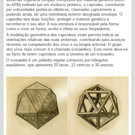
ou ARN) rodeado por um invólucro proteico, o capsídeo, constituído
por subunidades proteicas idênticas, chamadas capsómeros e
podendo ainda, ter uma membrana exterior designada envelope. O
capsídeo tem duas funções: proteger o material genético e
reconhecer o seu alvo. A sua estrutura é responsável pela forma
como o vírus se forma, evolui e infeta os seus hospedeiros.
A modelação geométrica dos capsídeos virais permite indicar as
orientações relativas das suas proteínas, contribuindo para avanços
recentes na compreensão dos vírus e na terapia antiviral. O grupo
dos vírus mais comum é o chamado icosaédrico. Este nome deve-se
ao facto de terem capsídeos com a simetria de um icosaedro.
O icosaedro é um poliedro regular composto por triângulos
equiláteros, que apresenta 20 faces, 12 vértices e 30 arestas.