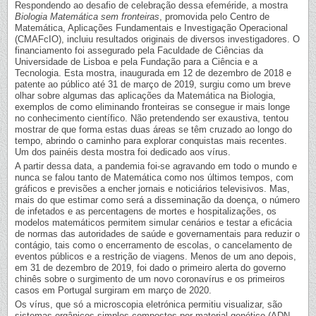
Respondendo ao desafio de celebração dessa efeméride, a mostra
Biologia Matemática sem fronteiras
, promovida pelo Centro de
Matemática, Aplicações Fundamentais e Investigação Operacional
(CMAFcIO), incluiu resultados originais de diversos investigadores. O
financiamento foi assegurado pela Faculdade de Ciências da
Universidade de Lisboa e pela Fundação para a Ciência e a
Tecnologia. Esta mostra, inaugurada em 12 de dezembro de 2018 e
patente ao público até 31 de março de 2019, surgiu como um breve
olhar sobre algumas das aplicações da Matemática na Biologia,
exemplos de como eliminando fronteiras se consegue ir mais longe
no conhecimento científico. Não pretendendo ser exaustiva, tentou
mostrar de que forma estas duas áreas se têm cruzado ao longo do
tempo, abrindo o caminho para explorar conquistas mais recentes.
Um dos painéis desta mostra foi dedicado aos vírus.
A partir dessa data, a pandemia foi-se agravando em todo o mundo e
nunca se falou tanto de Matemática como nos últimos tempos, com
gráficos e previsões a encher jornais e noticiários televisivos. Mas,
mais do que estimar como será a disseminação da doença, o número
de infetados e as percentagens de mortes e hospitalizações, os
modelos matemáticos permitem simular cenários e testar a eficácia
de normas das autoridades de saúde e governamentais para reduzir o
contágio, tais como o encerramento de escolas, o cancelamento de
eventos públicos e a restrição de viagens. Menos de um ano depois,
em 31 de dezembro de 2019, foi dado o primeiro alerta do governo
chinês sobre o surgimento de um novo coronavírus e os primeiros
casos em Portugal surgiram em março de 2020.
Os vírus, que só a microscopia eletrónica permitiu visualizar, são
sistemas orgânicos simples compostos por material genético (ADN