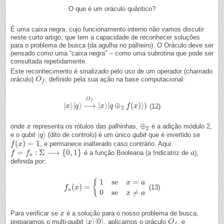
O que é um oráculo quântico?
É uma caixa negra, cujo funcionamento interno não vamos discutir
neste curto artigo, que tem a capacidade de reconhecer soluções
para o problema de busca (da agulha no palheiro). O Oráculo deve ser
pensado como uma “caixa negra" – como uma subrotina que pode ser
consultada repetidamente.
Este reconhecimento é sinalizado pelo uso de um operador (chamado
oráculo)
, definido pela sua ação na base computacional:
O
O
f
f
O
f
|
⟩
|
⟩
−
→
|
⟩
|
⊕
(
)
⟩
)
(12)
|
x
x
⟩
|
q
q
⟩
→
O
f
|
x
⟩
|
x
q
⊕
q
2
f
(
x
)
⟩
)
f
x
2
⊕
onde
representa os rótulos das palhinhas,
é a adição módulo 2,
x
x
⊕
2
2
|
⟩
e o
qubit
(dito de controlo) é um único
qubit
que é invertido se
|
q
q
⟩
(
)
=
1
, e permanece inalterado caso contrário. Aqui
f
f
(
x
x
)
=
1
=
:
Σ
⟶
{
0
,
1
}
é a função Booleana (a Indicatriz de
),
f
f
=
f
a
:
Σ
f
⟶
{
0
,
1
}
a
a
a
definida por:
1
s
e
=
{
x
a
(
)
=
(13)
f
f
a
(
x
x
)
=
{
1
s
e
x
=
a
0
s
e
x
≠
a
a
0
s
e
≠
x
a
Para verificar se
é a solução para o nosso problema de busca,
x
x
|
⟩
|
0
⟩
preparamos o multi-
quibit
, aplicamos o oráculo
, e
|
x
x
⟩
|
0
⟩
O
O
f
f