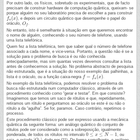
Por outro lado, os físicos, sobretudo os experimentais, que de facto
precisam de construir hardware de computação quântica, queixam- se
porque alguém no seu laboratório precisa de escolher a para construir
(
)
, e depois um circuito quântico que desempenhe o papel do
f
f
a
(
x
x
)
a
oráculo,
.
O
O
f
f
No entanto, isto é semelhante à situação em que queremos encontrar
o nome de alguém, conhecendo o seu número de telefone, usando
uma lista telefónica.
Quem fez a lista telefónica, tem que saber qual o número de telefone
associado a cada nome, e vice-versa. Portanto, a questão não é se a
solução para o problema de busca é ou não conhecida
antecipadamente, mas sim quantas vezes devemos consultar a lista
antes de conhecermos a solução. No problema abstracto de pesquisa
não estruturada, que é a situação do nosso exemplo das palhinhas, a
=
(
)
lista é o oráculo, ou a função caixa-negra
.
f
f
=
f
a
(
x
f
)
x
a
No exemplo da lista telefónica, podemos resolver o problema da
busca não estruturada num computador clássico, através de um
procedimento conhecido como “gerar e testar”. Em que consiste?
Imaginemos que temos um saco de rótulos e que, repetidamente,
retiramos um rótulo e perguntamos ao oráculo se este é ou não o
rótulo a da “agulha”. Se for, paramos. Caso contrário, repetimos o
processo.
Este procedimento clássico pode ser expresso usando a mecânica
quântica da seguinte forma: um análogo quântico do conjunto de
rótulos pode ser considerado como a sobreposição, igualmente
0
≤
≤
−
1
ponderada, de todos os rótulos no intervalo
, ou
0
≤
x
≤
N
x
−
1
N
|
⟩
seja, o estado
dado por (11). De forma semelhante, o análogo