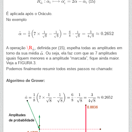
^
′
:
⟼
=
2
−
(15)
R
R
α
^
:
α
α
i
⟼
α
i
′
=
2
α
α
^
−
α
i
α
α
^
i
i
α
i
É aplicada após o Oráculo.
No exemplo
(
)
6
3
1
1
1
1
^
=
7
×
−
=
⋅
=
≈
0.2652
α
α
^
=
1
8
(
7
×
1
8
−
1
8
)
=
6
8
⋅
1
8
=
3
4
8
≈
0.2652
8
8
8
8
8
4
8
√
√
√
√
\R
A operação
, definida por (15), espelha todas as amplitudes em
\R
α
^
^
α
^
torno da sua média
. Ou seja, ela faz com que as 7 amplitudes
α
α
^
iguais fiquem menores e a amplitude “marcada”, fique ainda maior.
Veja a FIGURA 3.
Podemos finalmente resumir todos estes passos no chamado:
Algoritmo de Grover: