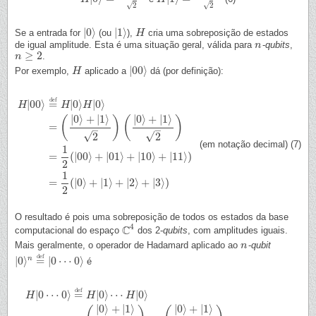
√
√
2
2
|
0
⟩
|
1
⟩
Se a entrada for
(ou
),
cria uma sobreposição de estados
|
0
⟩
|
1
⟩
H
H
de igual amplitude. Esta é uma situação geral, válida para
-
qubits
,
n
n
≥
2
.
n
n
≥
2
|
00
⟩
Por exemplo,
aplicado a
dá (por definição):
H
H
|
00
⟩
d
e
f
|
00
⟩
=
|
0
⟩
|
0
⟩
H
H
H
|
0
⟩
+
|
1
⟩
|
0
⟩
+
|
1
⟩
(
)
(
)
=
–
–
√
√
2
2
(em notação decimal) (7)
H
|
00
⟩
=
d
e
f
H
|
0
⟩
H
|
0
⟩
=
(
|
0
⟩
+
|
1
⟩
2
)
(
|
0
⟩
+
|
1
⟩
2
)
=
1
2
(
|
00
⟩
+
|
01
⟩
+
|
10
⟩
+
|
11
⟩
)
=
1
2
(
|
0
⟩
+
|
1
⟩
1
=
(
|
00
⟩
+
|
01
⟩
+
|
10
⟩
+
|
11
⟩
)
2
1
=
(
|
0
⟩
+
|
1
⟩
+
|
2
⟩
+
|
3
⟩
)
2
O resultado é pois uma sobreposição de todos os estados da base
4
C
computacional do espaço
dos 2-
qubits
, com amplitudes iguais.
C
4
Mais geralmente, o operador de Hadamard aplicado ao
-
qubit
n
n
d
e
f
|
0
⟩
=
|
0
⋯
0
⟩
n
é
|
0
⟩
n
=
d
e
f
|
0
⋯
0
⟩
d
e
f
|
0
⋯
0
⟩
=
|
0
⟩
⋯
|
0
⟩
H
H
H
|
0
⟩
+
|
1
⟩
|
0
⟩
+
|
1
⟩