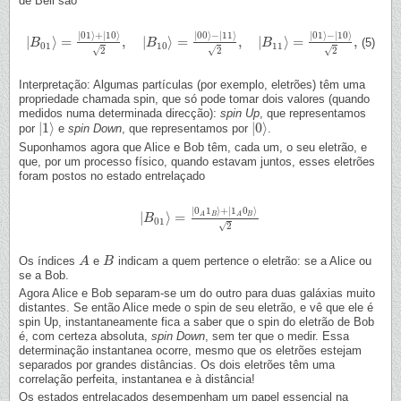
de Bell são
|
01
⟩
+
|
10
⟩
|
00
⟩
−
|
11
⟩
|
01
⟩
−
|
10
⟩
|
⟩
=
,
|
⟩
=
,
|
⟩
=
,
(5)
|
B
B
01
⟩
=
|
01
⟩
+
|
10
⟩
2
,
|
B
10
⟩
=
B
|
00
⟩
−
|
11
⟩
2
,
|
B
11
⟩
=
|
01
⟩
−
B
|
10
⟩
2
,
01
10
11
√
√
√
2
2
2
Interpretação: Algumas partículas (por exemplo, eletrões) têm uma
propriedade chamada spin, que só pode tomar dois valores (quando
medidos numa determinada direcção):
spin Up
, que representamos
|
1
⟩
|
0
⟩
por
e
spin Down
, que representamos por
.
|
1
⟩
|
0
⟩
Suponhamos agora que Alice e Bob têm, cada um, o seu eletrão, e
que, por um processo físico, quando estavam juntos, esses eletrões
foram postos no estado entrelaçado
|
0
1
⟩
+
|
1
0
⟩
|
⟩
=
B
B
A
A
|
B
B
01
⟩
=
|
0
A
1
B
⟩
+
|
1
A
0
B
⟩
2
01
√
2
Os índices
e
indicam a quem pertence o eletrão: se a Alice ou
A
A
B
B
se a Bob.
Agora Alice e Bob separam-se um do outro para duas galáxias muito
distantes. Se então Alice mede o spin de seu eletrão, e vê que ele é
spin Up, instantaneamente fica a saber que o spin do eletrão de Bob
é, com certeza absoluta,
spin Down
, sem ter que o medir. Essa
determinação instantanea ocorre, mesmo que os eletrões estejam
separados por grandes distâncias. Os dois eletrões têm uma
correlação perfeita, instantanea e à distância!
Os estados entrelaçados desempenham um papel essencial na