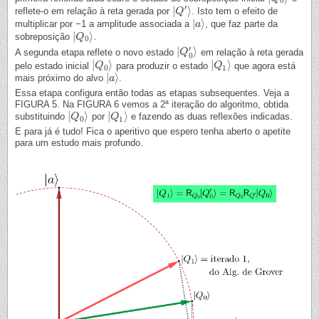
0
′
|
⟩
reflete-o em relação à reta gerada por
. Isto tem o efeito de
|
Q
Q
′
⟩
|
⟩
multiplicar por −1 a amplitude associada a
, que faz parte da
|
a
a
⟩
|
⟩
sobreposição
.
|
Q
Q
0
⟩
0
′
|
⟩
A segunda etapa reflete o novo estado
em relação à reta gerada
|
Q
Q
0
′
⟩
0
|
⟩
|
⟩
pelo estado inicial
para produzir o estado
que agora está
|
Q
Q
0
⟩
|
Q
Q
1
⟩
0
1
|
⟩
mais próximo do alvo
.
|
a
a
⟩
Essa etapa configura então todas as etapas subsequentes. Veja a
FIGURA 5. Na FIGURA 6 vemos a 2ª iteração do algoritmo, obtida
|
⟩
|
⟩
substituindo
por
e fazendo as duas reflexões indicadas.
|
Q
Q
0
⟩
|
Q
Q
1
⟩
0
1
E para já é tudo! Fica o aperitivo que espero tenha aberto o apetite
para um estudo mais profundo.