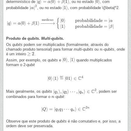
|
⟩
=
|
0
⟩
+
|
1
⟩
|
0
⟩
determinístico de
, ou no estado
, com
|
q
q
⟩
=
α
|
0
α
⟩
+
β
|
1
⟩
β
|
0
⟩
2
|
|
|
1
⟩
probabilidade
, ou no estado
, com probabilidade \(|\beta|^2.
|
α
α
|
2
|
1
⟩
m
e
d
i
c
a
o
|
0
⟩
probabilidade
=
|
{
α
|
⟩
=
|
0
⟩
+
|
1
⟩
−
−
−
−
→
|
q
q
⟩
=
α
|
0
α
⟩
+
β
|
1
⟩
→
β
m
e
d
i
c
a
o
{
|
0
⟩
probabilidade
=
|
α
|
1
⟩
probabilidade
=
|
β
|
|
1
⟩
probabilidade
=
|
|
β
Produto de
qubits
.
Multi-qubits
.
Os
qubits
podem ser multiplicados (formalmente, através do
chamado produto tensorial) para formar
multi-qubits
ou
-
qubits
, onde
n
n
≥
2
é um inteiro
.
≥
2
|
0
⟩
|
1
⟩
Assim, por exemplo, os
qubits
e
,
quando multiplicados
|
0
⟩
|
1
⟩
formam o 2-
qubit
4
C
d
e
f
|
0
⟩
|
1
⟩
=
|
01
⟩
∈
|
0
⟩
|
1
⟩
=
d
e
f
|
01
⟩
∈
C
4
2
C
|
⟩
,
|
⟩
⋯
,
|
⟩
∈
Mais geralmente, os
qubits
, podem ser
|
q
q
1
⟩
,
|
q
q
2
⟩
⋯
,
|
q
n
⟩
∈
q
C
2
1
2
n
combinados para formar o
-
qubit
:
n
n
2
C
n
|
⟩
=
|
⋯
⟩
∈
|
Q
Q
⟩
=
|
q
1
q
q
2
⋯
q
q
n
⟩
∈
q
C
2
n
1
2
n
Observe que este produto de
qubits
é não comutativo e, por isso, a
ordem deve ser preservada.