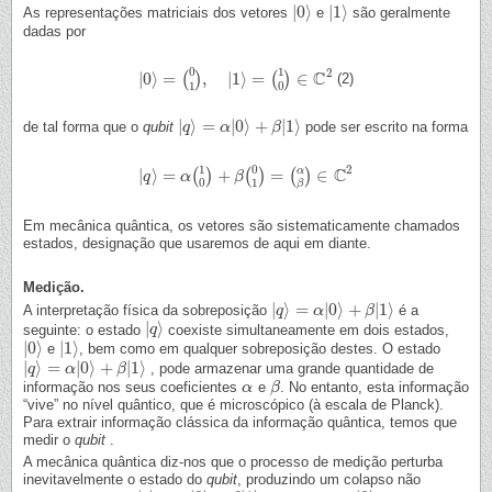
|
0
⟩
|
1
⟩
As representações matriciais dos vetores
e
são geralmente
|
0
⟩
|
1
⟩
dadas por
0
1
2
C
|
0
⟩
=
,
|
1
⟩
=
∈
(
)
(
)
(2)
|
0
⟩
=
(
0
1
)
,
|
1
⟩
=
(
1
0
)
∈
C
2
1
0
|
⟩
=
|
0
⟩
+
|
1
⟩
de tal forma que o
qubit
pode ser escrito na forma
|
q
q
⟩
=
α
|
0
α
⟩
+
β
|
1
⟩
β
1
0
2
C
α
|
⟩
=
+
=
∈
(
)
(
)
(
)
|
q
q
⟩
=
α
(
1
α
0
)
+
β
(
0
1
)
β
=
(
α
β
)
∈
C
2
0
1
β
Em mecânica quântica, os vetores são sistematicamente chamados
estados, designação que usaremos de aqui em diante.
Medição.
|
⟩
=
|
0
⟩
+
|
1
⟩
A interpretação física da sobreposição
é a
|
q
q
⟩
=
α
|
0
α
⟩
+
β
|
1
⟩
β
|
⟩
seguinte: o estado
coexiste simultaneamente em dois estados,
|
q
q
⟩
|
0
⟩
|
1
⟩
e
, bem como em qualquer sobreposição destes. O estado
|
0
⟩
|
1
⟩
|
⟩
=
|
0
⟩
+
|
1
⟩
, pode armazenar uma grande quantidade de
|
q
q
⟩
=
α
|
0
α
⟩
+
β
|
1
⟩
β
informação nos seus coeficientes
e
. No entanto, esta informação
α
α
β
β
“vive” no nível quântico, que é microscópico (à escala de Planck).
Para extrair informação clássica da informação quântica, temos que
medir o
qubit
.
A mecânica quântica diz-nos que o processo de medição perturba
inevitavelmente o estado do
qubit
, produzindo um colapso não