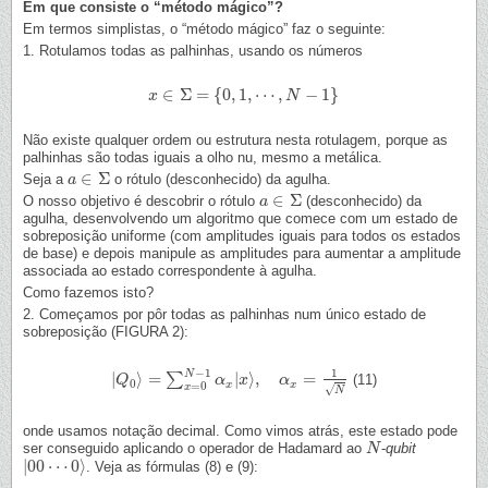
Em que consiste o “método mágico”?
Em termos simplistas, o “método mágico” faz o seguinte:
1. Rotulamos todas as palhinhas, usando os números
∈
Σ
=
{
0
,
1
,
⋯
,
−
1
}
x
x
∈
Σ
=
{
0
,
1
,
⋯
,
N
−
1
}
N
Não existe qualquer ordem ou estrutura nesta rotulagem, porque as
palhinhas são todas iguais a olho nu, mesmo a metálica.
∈
Σ
Seja a
o rótulo (desconhecido) da agulha.
a
a
∈
Σ
∈
Σ
O nosso objetivo é descobrir o rótulo
(desconhecido) da
a
a
∈
Σ
agulha, desenvolvendo um algoritmo que comece com um estado de
sobreposição uniforme (com amplitudes iguais para todos os estados
de base) e depois manipule as amplitudes para aumentar a amplitude
associada ao estado correspondente à agulha.
Como fazemos isto?
2. Começamos por pôr todas as palhinhas num único estado de
sobreposição (FIGURA 2):
−
1
1
N
|
⟩
=
|
⟩
,
=
∑
(11)
|
Q
Q
0
⟩
=
∑
x
=
0
N
−
1
α
α
x
|
x
⟩
x
,
α
x
=
1
N
α
0
x
x
=
0
x
√
N
onde usamos notação decimal. Como vimos atrás, este estado pode
ser conseguido aplicando o operador de Hadamard ao
-
qubit
N
N
|
00
⋯
0
⟩
. Veja as fórmulas (8) e (9):
|
00
⋯
0
⟩