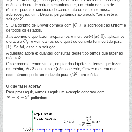
|
Q
Q
0
⟩
0
quântico do ato de retirar, aleatoriamente, um rótulo do saco de
rótulos, pode ser considerado como o ato de escolher, nessa
sobreposição, um . Depois, perguntamos ao oráculo “Será este a
solução?”
|
⟩
5. O algoritmo de Grover começa com
, a sobreposição uniforme
|
Q
Q
0
⟩
0
de todos os estados.
|
⟩
|
0
⟩
Já sabemos o que fazer: preparamos o multi-
quibit
, aplicamos
|
x
x
⟩
|
0
⟩
o oráculo
, e verificamos se o qubit de controlo foi invertido para
O
O
f
f
|
1
⟩
. Se foi, essa é a solução.
|
1
⟩
A questão agora é: quantas consultas deste tipo temos que fazer ao
oráculo?
Clasicamente, como vimos, na pior das hipóteses temos que fazer,
/
2
em média,
consultas. Quânticamente, Grover mostrou que
N
N
/
2
−
−
√
esse número pode ser reduzido para
, em média.
N
N
O que fazer agora?
Para prosseguir, vamos seguir um exemplo concreto com
3
=
8
=
2
palhinhas.
N
N
=
8
=
2
3