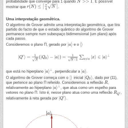
>
>
1
probabilidade que converge para 1 quando
. É possível
N
N
>>
1
−
−
π
√
(
)
≤
⌈
⌉
mostrar que
.
r
r
(
N
N
)
≤
⌈
π
4
N
⌉
N
4
Uma interpretação geométrica.
O algoritmo de Grover admite uma interpretação geométrica, que tira
partido do facto de que o estado quântico do algoritmo de Grover
permanece sempre num subespaço bidimensional (um plano) após
cada passo.
|
⟩
|
⟩
Consideremos o plano Π, gerado por
e o
|
a
a
⟩
|
⟩
1
1
′
⊥
|
⟩
=
(
|
⟩
−
|
⟩
)
=
|
⟩
∈
|
⟩
∑
|
Q
Q
′
⟩
=
1
N
(
|
Q
0
⟩
−
|
Q
a
⟩
)
=
1
N
−
a
1
∑
x
≠
a
|
x
⟩
∈
|
a
⟩
⊥
x
a
0
≠
x
a
−
1
√
√
N
N
⊥
|
⟩
|
⟩
que está no hiperplano
, perpendicular a
.
|
a
a
⟩
⊥
|
a
a
⟩
|
⟩
|
⟩
O algoritmo de Grover começa com o
inicial
, dado por (11),
|
⟩
|
Q
Q
0
⟩
0
que pertence ao plano Π referido. Consideremos a reflexão
,
R
R
⊥
|
⟩
relativamente ao hiperplano
, que atua como um espelho para
|
a
a
⟩
⊥
vetores no plano Π. Isto é, nesse plano atua como uma reflexão
,
R
R
Q
′
′
Q
′
|
⟩
relativamente à reta gerada por
.
|
Q
Q
′
⟩