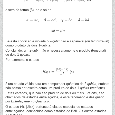
e será da forma (3), se e só se
=
,
=
,
=
,
=
α
α
=
a
c
,
a
β
c
=
a
d
,
γ
β
=
b
c
,
a
δ
d
=
b
d
γ
b
c
δ
b
d
=
α
α
δ
δ
=
β
γ
β
γ
Se esta condição é violada o 2-
qubit
não é separável (ou factorizável)
como produto de dois 1-qubits.
Concluindo: um 2-
qubit
não é necessariamente o produto (tensorial)
de dois 1-
qubits
.
Por exemplo, o estado
|
00
⟩
+
|
11
⟩
|
⟩
=
(4)
|
B
B
00
⟩
=
|
00
⟩
+
|
11
⟩
2
00
√
2
é um estado válido para um computador quântico de 2-
qubits
, embora
não possa ser escrito como um produto de dois 1-
qubits
(verifique).
Estes estados, que não são produto de dois ou mais 1-
qubits
, são
chamados de estados entrelaçados, e este fenómeno é designado
por
Entrelaçamento Quântico
.
|
⟩
O estado (4),
pertence à classe especial de estados
|
B
B
00
⟩
00
entrelaçados, conhecidos como estados de Bell. Os outros estados