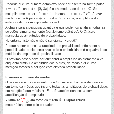
Recorde que um número complexo pode ser escrito na forma polar:
C
=
|
|
∈
[
0
,
2
[
∈
i
θ
, onde
é a chamada fase de
. Se
z
z
=
|
z
|
e
z
i
θ
e
θ
θ
∈
[
0
,
2
π
[
π
z
z
∈
C
−
1
=
−
=
|
|
i
π
i
θ
i
π
multiplicarmos
por
, obtemos
. A fase
z
z
−
1
=
e
i
π
e
−
z
z
=
|
z
|
e
i
z
θ
e
e
i
π
e
+
2
muda pois de
para
(módulo
).Isto é, a amplitude do
θ
θ
θ
θ
+
π
π
2
π
π
−
1
estado- -alvo foi multiplicada por
.
−
1
A chave para a pesquisa quântica é que podemos analisar todas as
soluções simultaneamente (paralelismo quântico). O Oráculo
manipula as amplitudes de probabilidade.
No entanto, isto não é não é suficiente! Porquê?
Porque alterar o sinal da amplitude de probabilidade não altera a
probabilidade do elemento-alvo, pois a probabilidade é o quadrado do
módulo da amplitude de probabilidade.
O próximo passo deve ser aumentar a amplitude do elemento-alvo
enquanto diminui a amplitude dos outros, de modo a que uma
medição forneça a solução com elevada probabilidade.
Inversão em torno da média.
O passo seguinte do algoritmo de Grover é a chamada de inversão
em torno da média, que inverte todas as amplitudes de probabilidade,
^
em relação à sua média
. Esta é também conhecida como
α
α
^
amplificação de amplitude.
^
\R
A reflexão
, em torno da média
, é representada
\R
α
^
α
α
^
^
α
matemáticamente pelo operador: