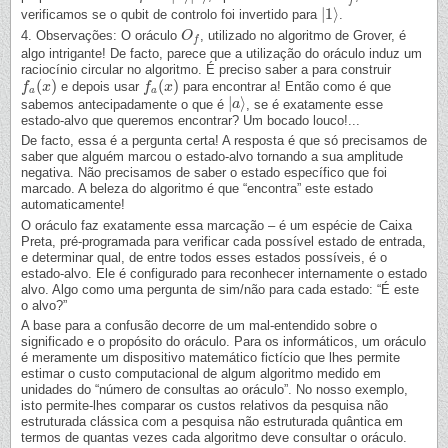
|
1
⟩
verificamos se o qubit de controlo foi invertido para
.
|
1
⟩
4. Observações: O oráculo
, utilizado no algoritmo de Grover, é
O
O
f
f
algo intrigante! De facto, parece que a utilização do oráculo induz um
raciocínio circular no algoritmo. É preciso saber a para construir
(
)
(
)
e depois usar
para encontrar a! Então como é que
f
f
a
(
x
x
)
f
f
a
(
x
x
)
a
a
|
⟩
sabemos antecipadamente o que é
, se é exatamente esse
|
a
a
⟩
estado-alvo que queremos encontrar? Um bocado louco!...
De facto, essa é a pergunta certa! A resposta é que só precisamos de
saber que alguém marcou o estado-alvo tornando a sua amplitude
negativa. Não precisamos de saber o estado específico que foi
marcado. A beleza do algoritmo é que “encontra” este estado
automaticamente!
O oráculo faz exatamente essa marcação – é um espécie de Caixa
Preta, pré-programada para verificar cada possível estado de entrada,
e determinar qual, de entre todos esses estados possíveis, é o
estado-alvo. Ele é configurado para reconhecer internamente o estado
alvo. Algo como uma pergunta de sim/não para cada estado: “É este
o alvo?”
A base para a confusão decorre de um mal-entendido sobre o
significado e o propósito do oráculo. Para os informáticos, um oráculo
é meramente um dispositivo matemático fictício que lhes permite
estimar o custo computacional de algum algoritmo medido em
unidades do “número de consultas ao oráculo”. No nosso exemplo,
isto permite-lhes comparar os custos relativos da pesquisa não
estruturada clássica com a pesquisa não estruturada quântica em
termos de quantas vezes cada algoritmo deve consultar o oráculo.