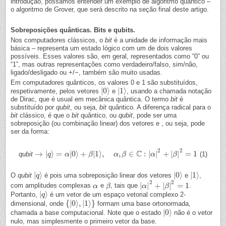
introdução, possamos entender um exemplo de algoritmo quântico –
o algoritmo de Grover, que será descrito na seção final deste artigo.
Sobreposições quânticas. Bits e qubits.
Nos computadores clássicos, o
bit
é a unidade de informação mais
básica – representa um estado lógico com um de dois valores
possíveis. Esses valores são, em geral, representados como “0” ou
“1”, mas outras representações como verdadeiro/falso, sim/não,
ligado/desligado ou +/−, também são muito usadas.
Em computadores quânticos, os valores 0 e 1 são substituídos,
|
0
⟩
|
1
⟩
respetivamente, pelos vetores
e
, usando a chamada notação
|
0
⟩
|
1
⟩
de Dirac, que é usual em mecânica quântica. O termo
bit
é
substituído por
qubit
, ou seja,
bit
quântico. A diferença radical para o
bit
clássico, é que o
bit
quântico, ou
qubit
, pode ser uma
sobreposição (ou combinação linear) dos vetores e , ou seja, pode
ser da forma:
2
2
C
→
|
⟩
=
|
0
⟩
+
|
1
⟩
,
,
∈
:
|
|
+
|
|
=
1
qubit
(1)
→
|
q
⟩
q
=
α
|
0
⟩
α
+
β
|
1
⟩
,
α
,
β
β
∈
C
:
|
α
|
2
α
+
|
β
β
|
2
=
1
α
β
|
⟩
|
0
⟩
|
1
⟩
O
qubit
é pois uma sobreposição linear dos vetores
e
,
|
q
q
⟩
|
0
⟩
|
1
⟩
2
2
|
|
+
|
|
=
1
com amplitudes complexas
e
, tais que
.
α
α
β
β
|
α
α
|
2
+
|
β
|
2
β
=
1
|
⟩
Portanto,
é um vetor de um espaço vetorial complexo 2-
|
q
q
⟩
{
|
0
⟩
,
|
1
⟩
}
dimensional, onde
formam uma base ortonormada,
{
|
0
⟩
,
|
1
⟩
}
|
0
⟩
chamada a base computacional. Note que o estado
não é o vetor
|
0
⟩
nulo, mas simplesmente o primeiro vetor da base.