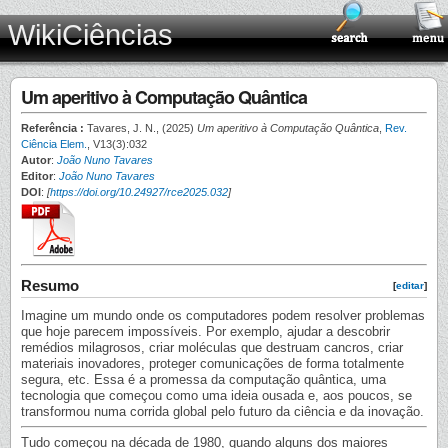
WikiCiências
Um aperitivo à Computação Quântica
Referência :
Tavares, J. N., (2025)
Um aperitivo à Computação Quântica
,
Rev.
Ciência Elem.
, V13(3):032
Autor
:
João Nuno Tavares
Editor
:
João Nuno Tavares
DOI
:
[
https://doi.org/10.24927/rce2025.032
]
Resumo
[
editar
]
Imagine um mundo onde os computadores podem resolver problemas
que hoje parecem impossíveis. Por exemplo, ajudar a descobrir
remédios milagrosos, criar moléculas que destruam cancros, criar
materiais inovadores, proteger comunicações de forma totalmente
segura, etc. Essa é a promessa da computação quântica, uma
tecnologia que começou como uma ideia ousada e, aos poucos, se
transformou numa corrida global pelo futuro da ciência e da inovação.
Tudo começou na década de 1980, quando alguns dos maiores