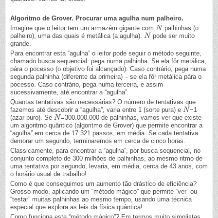
Algoritmo de Grover. Procurar uma agulha num palheiro.
Imagine que o leitor tem um armazém gigante com
palhinhas (o
N
N
palheiro), uma das quais é metálica (a agulha).
pode ser muito
N
N
grande.
Para encontrar esta “agulha” o leitor pode seguir o método seguinte,
chamado busca sequencial: pega numa palhinha. Se ela fôr metálica,
pára o pocesso (o objetivo foi alcançado). Caso contrário, pega numa
segunda palhinha (diferente da primeira) – se ela fôr metálica pára o
pocesso. Caso contrário, pega numa terceira, e assim
sucessivamente, até encontrar a “agulha”.
Quantas tentativas são necessárias? O número de tentativas que
fazemos até descobrir a “agulha”, varia entre 1 (sorte pura) e
−1
N
N
(azar puro). Se
=300.000.000 de palhinhas, vamos ver que existe
N
N
um algoritmo quântico (algoritmo de Grover) que permite encontrar a
“agulha” em cerca de 17.321 passos, em média. Se cada tentativa
demorar um segundo, terminaremos em cerca de cinco horas.
Classicamente, para encontrar a “agulha”, por busca sequencial, no
conjunto completo de 300 milhões de palhinhas, ao mesmo ritmo de
uma tentativa por segundo, levaria, em média, cerca de 43 anos, com
o horário usual de trabalho!
Como é que conseguimos um aumento tão drástico de eficiência?
Grosso modo, aplicando um “método mágico” que permite “ver” ou
“testar” muitas palhinhas ao mesmo tempo, usando uma técnica
especial que explora as leis da física quântica!
Como funciona este “método mágico”? Em termos muito simplistas,