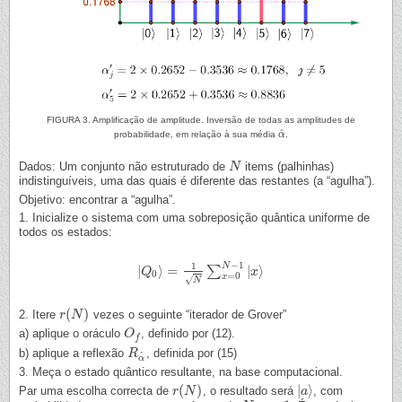
FIGURA 3. Amplificação de amplitude. Inversão de todas as amplitudes de
^
probabilidade, em relação à sua média
α
.
α
^
Dados: Um conjunto não estruturado de
items (palhinhas)
N
N
indistinguíveis, uma das quais é diferente das restantes (a “agulha”).
Objetivo: encontrar a “agulha”.
1. Inicialize o sistema com uma sobreposição quântica uniforme de
todos os estados:
−
1
1
N
|
⟩
=
|
⟩
∑
|
Q
Q
0
⟩
=
1
N
∑
x
=
0
N
−
1
|
x
⟩
x
0
=
0
x
√
N
(
)
2. Itere
vezes o seguinte “iterador de Grover”
r
r
(
N
N
)
a) aplique o oráculo
, definido por (12).
O
O
f
f
b) aplique a reflexão
, definida por (15)
R
R
α
^
^
α
3. Meça o estado quântico resultante, na base computacional.
(
)
|
⟩
Par uma escolha correcta de
, o resultado será
, com
r
r
(
N
N
)
|
a
a
⟩