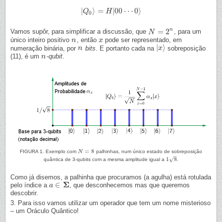
|
⟩
=
|
00
⋯
0
⟩
|
Q
Q
0
⟩
=
H
|
00
H
⋯
0
⟩
0
n
=
2
Vamos supôr, para simplificar a discussão, que
, para um
N
N
=
2
n
único inteiro positivo
, então
pode ser representado, em
n
n
x
x
|
⟩
numeração binária, por
bits
. E portanto cada na
sobreposição
n
n
|
x
x
⟩
(11), é um
-
qubit
.
n
n
=
8
FIGURA 1. Exemplo com
N
palhinhas, num único estado de sobreposição
N
=
8
–
√
1
8
quântica de 3-qubits com a mesma amplitude igual a
.
1
8
Como já disemos, a palhinha que procuramos (a agulha) está rotulada
Σ
∈
pelo índice a
, que desconhecemos mas que queremos
a
a
∈
Σ
descobrir.
3. Para isso vamos utilizar um operador que tem um nome misterioso
– um Oráculo Quântico!