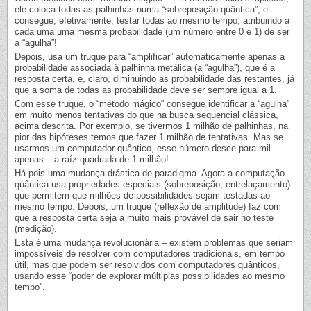
ele coloca todas as palhinhas numa “sobreposição quântica”, e
consegue, efetivamente, testar todas ao mesmo tempo, atribuindo a
cada uma uma mesma probabilidade (um número entre 0 e 1) de ser
a “agulha”!
Depois, usa um truque para “amplificar” automaticamente apenas a
probabilidade associada à palhinha metálica (a “agulha”), que é a
resposta certa, e, claro, diminuindo as probabilidade das restantes, já
que a soma de todas as probabilidade deve ser sempre igual a 1.
Com esse truque, o “método mágico” consegue identificar a “agulha”
em muito menos tentativas do que na busca sequencial clássica,
acima descrita. Por exemplo, se tivermos 1 milhão de palhinhas, na
pior das hipóteses temos que fazer 1 milhão de tentativas. Mas se
usarmos um computador quântico, esse número desce para mil
apenas – a raíz quadrada de 1 milhão!
Há pois uma mudança drástica de paradigma. Agora a computação
quântica usa propriedades especiais (sobreposição, entrelaçamento)
que permitem que milhões de possibilidades sejam testadas ao
mesmo tempo. Depois, um truque (reflexão de amplitude) faz com
que a resposta certa seja a muito mais provável de sair no teste
(medição).
Esta é uma mudança revolucionária – existem problemas que seriam
impossíveis de resolver com computadores tradicionais, em tempo
útil, mas que podem ser resolvidos com computadores quânticos,
usando esse “poder de explorar múltiplas possibilidades ao mesmo
tempo”.