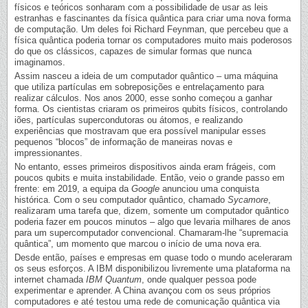
físicos e teóricos sonharam com a possibilidade de usar as leis
estranhas e fascinantes da física quântica para criar uma nova forma
de computação. Um deles foi Richard Feynman, que percebeu que a
física quântica poderia tornar os computadores muito mais poderosos
do que os clássicos, capazes de simular formas que nunca
imaginamos.
Assim nasceu a ideia de um computador quântico – uma máquina
que utiliza partículas em sobreposições e entrelaçamento para
realizar cálculos. Nos anos 2000, esse sonho começou a ganhar
forma. Os cientistas criaram os primeiros qubits físicos, controlando
iões, partículas supercondutoras ou átomos, e realizando
experiências que mostravam que era possível manipular esses
pequenos “blocos” de informação de maneiras novas e
impressionantes.
No entanto, esses primeiros dispositivos ainda eram frágeis, com
poucos qubits e muita instabilidade. Então, veio o grande passo em
frente: em 2019, a equipa da
Google
anunciou uma conquista
histórica. Com o seu computador quântico, chamado
Sycamore
,
realizaram uma tarefa que, dizem, somente um computador quântico
poderia fazer em poucos minutos – algo que levaria milhares de anos
para um supercomputador convencional. Chamaram-lhe “supremacia
quântica”, um momento que marcou o início de uma nova era.
Desde então, países e empresas em quase todo o mundo aceleraram
os seus esforços. A IBM disponibilizou livremente uma plataforma na
internet chamada
IBM Quantum
, onde qualquer pessoa pode
experimentar e aprender. A China avançou com os seus próprios
computadores e até testou uma rede de comunicação quântica via