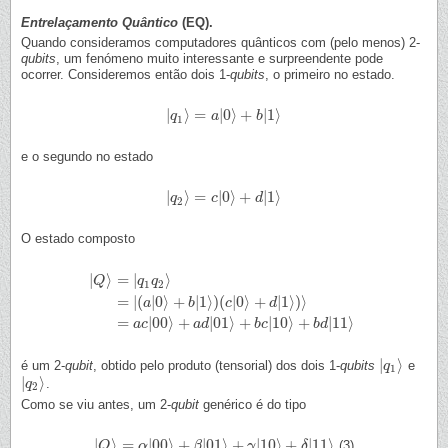
Entrelaçamento Quântico
(EQ).
Quando consideramos computadores quânticos com (pelo menos) 2-
qubits
, um fenómeno muito interessante e surpreendente pode
ocorrer. Consideremos então dois 1-
qubits
, o primeiro no estado.
|
⟩
=
|
0
⟩
+
|
1
⟩
|
q
q
1
⟩
=
a
|
0
a
⟩
+
b
|
1
⟩
b
1
e o segundo no estado
|
⟩
=
|
0
⟩
+
|
1
⟩
|
q
q
2
⟩
=
c
|
0
c
⟩
+
d
|
1
⟩
d
2
O estado composto
|
⟩
=
|
⟩
Q
q
q
1
2
=
|
(
|
0
⟩
+
|
1
⟩
)
(
|
0
⟩
+
|
1
⟩
)
⟩
|
Q
⟩
=
|
q
1
q
2
⟩
=
|
(
a
|
0
⟩
+
b
|
1
⟩
)
(
c
|
0
⟩
+
d
|
1
⟩
)
⟩
=
a
c
|
00
⟩
+
a
d
|
01
⟩
+
b
c
|
10
⟩
+
b
d
|
a
b
c
d
=
|
00
⟩
+
|
01
⟩
+
|
10
⟩
+
|
11
⟩
a
c
a
d
b
c
b
d
|
⟩
é um 2-
qubit
, obtido pelo produto (tensorial) dos dois 1-
qubits
e
|
q
q
1
⟩
1
|
⟩
.
|
q
q
2
⟩
2
Como se viu antes, um 2-
qubit
genérico é do tipo
|
⟩
=
|
00
⟩
+
|
01
⟩
+
|
10
⟩
+
|
11
⟩
(3)
|
Q
Q
⟩
=
α
|
00
α
⟩
+
β
|
01
⟩
+
β
γ
|
10
⟩
+
δ
|
11
γ
⟩
δ