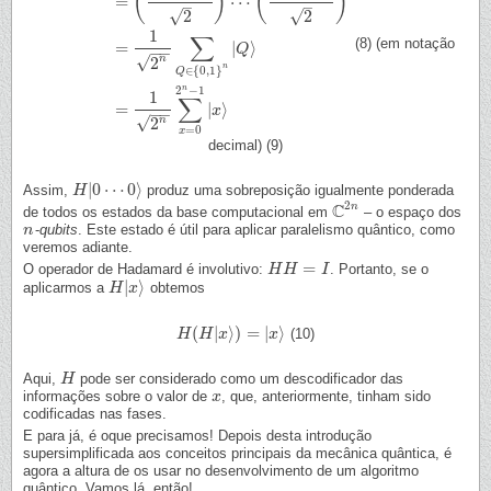
(
)
(
)
=
⋯
–
–
√
√
2
2
1
∑
(8) (em notação
H
|
0
⋯
0
⟩
=
d
e
f
H
|
0
⟩
⋯
H
|
0
⟩
=
(
|
0
⟩
+
|
1
⟩
2
)
⋯
(
|
0
⟩
+
|
1
⟩
2
)
=
1
2
n
∑
Q
∈
{
0
,
1
}
n
|
Q
⟩
=
1
2
n
∑
x
=
|
⟩
Q
−
−
√
n
2
n
∈
{
0
,
1
}
Q
n
2
−
1
1
∑
=
|
⟩
x
−
−
√
n
2
=
0
x
decimal) (9)
|
0
⋯
0
⟩
Assim,
produz uma sobreposição igualmente ponderada
H
H
|
0
⋯
0
⟩
2
C
n
de todos os estados da base computacional em
– o espaço dos
C
2
n
-
qubits
. Este estado é útil para aplicar paralelismo quântico, como
n
n
veremos adiante.
=
O operador de Hadamard é involutivo:
. Portanto, se o
H
H
H
H
=
I
I
|
⟩
aplicarmos a
obtemos
H
H
|
x
x
⟩
(
|
⟩
)
=
|
⟩
(10)
H
H
(
H
H
|
x
⟩
)
x
=
|
x
⟩
x
Aqui,
pode ser considerado como um descodificador das
H
H
informações sobre o valor de
, que, anteriormente, tinham sido
x
x
codificadas nas fases.
E para já, é oque precisamos! Depois desta introdução
supersimplificada aos conceitos principais da mecânica quântica, é
agora a altura de os usar no desenvolvimento de um algoritmo
quântico. Vamos lá, então!