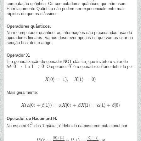
computação quântica. Os computadores quânticos que não usam
Entrelaçamento Quântico não podem ser exponencialmente mais
rápidos do que os clássicos.
Operadores quânticos.
Num computador quântico, as informações são processadas usando
operadores lineares. Vamos descrever apenas os que vamos usar na
secção final deste artigo.
Operador X.
É a generalização do operador NOT clásico, que inverte o valor do
0
→
1
1
→
0
bit
:
e
. O operador
é o operador unitário definido por:
0
→
1
1
→
0
X
X
|
0
⟩
=
|
1
⟩
,
|
1
⟩
=
|
0
⟩
X
X
|
0
⟩
=
|
1
⟩
,
X
|
1
⟩
=
|
0
X
⟩
Mais geralmente:
(
|
0
⟩
+
|
1
⟩
)
=
|
0
⟩
+
|
1
⟩
=
|
1
⟩
+
|
0
⟩
X
X
(
α
α
|
0
⟩
+
β
|
1
⟩
)
β
=
α
X
|
0
⟩
+
β
α
X
X
|
1
⟩
=
α
|
1
⟩
+
β
β
X
|
0
⟩
α
β
Operador de Hadamard H.
2
C
No espaço
dos 1-
qubits
, é definido na base computacional por:
C
2
|
0
⟩
+
|
1
⟩
|
0
⟩
−
|
1
⟩
|
0
⟩
=
|
1
⟩
=
e
(6)
H
H
|
0
⟩
=
|
0
⟩
+
|
1
⟩
2
H
H
|
1
⟩
=
|
0
⟩
−
|
1
⟩
2