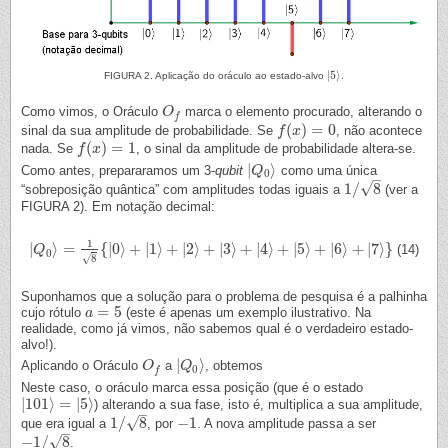
|
5
⟩
FIGURA 2. Aplicação do oráculo ao estado-alvo
.
|
5
⟩
Como vimos, o Oráculo
marca o elemento procurado, alterando o
O
O
f
f
(
)
=
0
sinal da sua amplitude de probabilidade. Se
, não acontece
f
f
(
x
x
)
=
0
(
)
=
1
nada. Se
, o sinal da amplitude de probabilidade altera-se.
f
f
(
x
x
)
=
1
|
⟩
Como antes, prepararamos um 3-
qubit
como uma única
|
Q
Q
0
⟩
0
–
√
1
/
8
“sobreposição quântica” com amplitudes todas iguais a
(ver a
1
/
8
FIGURA 2). Em notação decimal:
1
|
⟩
=
{
|
0
⟩
+
|
1
⟩
+
|
2
⟩
+
|
3
⟩
+
|
4
⟩
+
|
5
⟩
+
|
6
⟩
+
|
7
⟩
}
(14)
|
Q
Q
0
⟩
=
1
8
{
|
0
⟩
+
|
1
⟩
+
|
2
⟩
+
|
3
⟩
+
|
4
⟩
+
|
5
⟩
+
|
6
⟩
+
|
7
⟩
}
0
8
√
Suponhamos que a solução para o problema de pesquisa é a palhinha
=
5
cujo rótulo
(este é apenas um exemplo ilustrativo. Na
a
a
=
5
realidade, como já vimos, não sabemos qual é o verdadeiro estado-
alvo!).
|
⟩
Aplicando o Oráculo
a
, obtemos
O
O
f
|
Q
Q
0
⟩
0
f
Neste caso, o oráculo marca essa posição (que é o estado
|
101
⟩
=
|
5
⟩
) alterando a sua fase, isto é, multiplica a sua amplitude,
|
101
⟩
=
|
5
⟩
–
√
1
/
8
−
1
que era igual a
, por
. A nova amplitude passa a ser
1
/
8
−
1
–
√
−
1
/
8
.
−
1
/
8