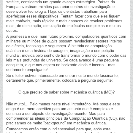
satélite, considerada um grande avanço estratégico. Países da
Europa investiram milhões para criar centros de investigação e
desenvolver tecnologia. Hoje, os cientistas trabalham para
aperfeiçoar esses dispositivos. Tentam fazer com que eles fiquem
mais estáveis, mais rápidos e mais capazes de resolver problemas
reais, de otimização, simulação de moléculas complexas e muitos
outros.
A promessa é que, num futuro próximo, computadores quânticos com
milhares ou milhões de
qubits
possam revolucionar setores inteiros
da ciência, tecnologia e segurança. A história da computação
quântica é uma história de coragem, imaginação e competição
mundial, movida pelo sonho de transformar o mundo com o poder das
leis mais profundas do universo. Se cada avanço é uma pequena
conquista, o que nos espera no horizonte ainda é incerto – mas
certamente empolgante!
Se o leitor estiver interessado em entrar neste mundo fascinante,
certamente que, primeiramente, colocará a pergunta seguinte:
O que preciso de saber sobre mecânica quântica (MQ)?
Não muito!... Pelo menos neste nível introdutório. Até porque este
artigo é um mero aperitivo para um assunto que é complexo e
continua a ser objecto de investigação recente. Mas para
compreender as ideias principais da Computação Quântica (CQ), não
precisamos de muito “background” em mecânica quântica.
Comecemos então com o indispensável para que, após esta