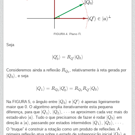
FIGURA 4. Plano Π.
Seja
′
|
⟩
=
|
⟩
|
Q
Q
0
′
⟩
=
R
Q
R
′
|
Q
0
⟩
Q
′
0
0
Q
Consideremos ainda a reflexão
, relativamente à reta gerada por
R
R
Q
0
Q
0
|
⟩
, e seja
|
Q
Q
0
⟩
0
′
|
⟩
=
|
⟩
=
|
⟩
|
Q
Q
1
⟩
=
R
Q
R
0
|
Q
0
′
⟩
Q
=
R
Q
0
R
R
Q
′
|
Q
0
R
⟩
Q
′
1
0
Q
Q
0
Q
0
0
′
|
⟩
|
⟩
Na FIGURA 5, o ângulo entre
e
é apenas ligeiramente
|
Q
Q
0
⟩
|
Q
Q
′
⟩
0
maior que 0. O algoritmo amplia iterativamente esta pequena
|
⟩
|
⟩
diferença, para que
,
, · · · se aproximem cada vez mais do
|
Q
Q
1
⟩
|
Q
Q
2
⟩
1
2
|
⟩
|
⟩
estado-alvo
. Tudo o que precisamos de fazer é rodar
em
|
a
a
⟩
|
Q
Q
0
⟩
0
|
⟩
|
⟩
|
⟩
direção a
, passando por estados intermédios
,
, · · · .
|
a
a
⟩
|
Q
Q
1
⟩
|
Q
Q
2
⟩
1
2
O “truque” é construir a rotação como um produto de reflexões. A
|
⟩
primeira reflexão atua sobre o estado de sobreposição inicial
e
|
Q
Q
0
⟩