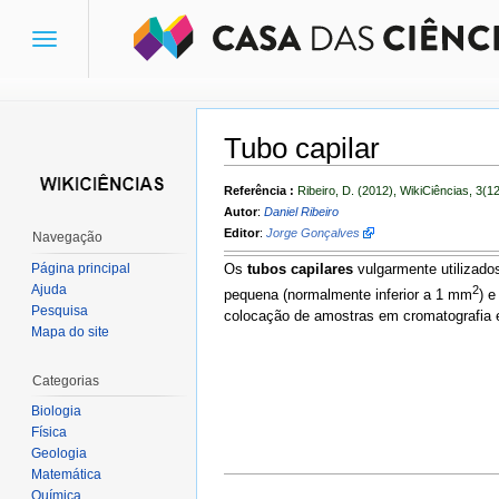
Toggle
navigation
Tubo capilar
Ir para:
navegação
,
pesquisa
Referência :
Ribeiro, D. (2012), WikiCiências, 3(1
Autor
:
Daniel Ribeiro
Editor
:
Jorge Gonçalves
Navegação
Página principal
Os
tubos capilares
vulgarmente utilizados
Ajuda
2
pequena (normalmente inferior a 1 mm
) e
Pesquisa
colocação de amostras em cromatografia 
Mapa do site
Categorias
Biologia
Física
Geologia
Matemática
Química