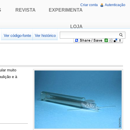
Criar conta
Autenticação
S
REVISTA
EXPERIMENTA
LOJA
r
Ver código-fonte
Ver histórico
ular muito
ulição e à