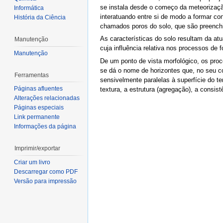
se instala desde o começo da meteorizaçã
Informática
interatuando entre si de modo a formar co
História da Ciência
chamados poros do solo, que são preenchid
As características do solo resultam da a
Manutenção
cuja influência relativa nos processos de 
Manutenção
De um ponto de vista morfológico, os pro
se dá o nome de horizontes que, no seu c
Ferramentas
sensivelmente paralelas à superfície do t
Páginas afluentes
textura, a estrutura (agregação), a consis
Alterações relacionadas
Páginas especiais
Link permanente
Informações da página
Imprimir/exportar
Criar um livro
Descarregar como PDF
Versão para impressão