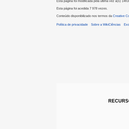
Esta página foi modificada pela última vez à(s) 14h
Esta página foi acedida 7 978 vezes.
Conteúdo disponibilizado nos termos da
Creative C
Política de privacidade
Sobre a WikiCiências
Exo
RECURSO