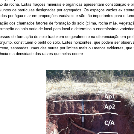
o da rocha. Estas frações minerais e orgânicas apresentam constituição e pr
njuntos de partículas designadas por agregados. Os espaços vazios existent
os por água e ar em proporções variáveis e são tão importantes para o funci
tuação dos chamados fatores de formação do solo (clima, rocha mãe, vegetaçã
formação do solo varia de local para local e determina a enormíssima varieda
cessos de formação do solo traduzem-se geralmente na diferenciação em prof
onjunto, constituem o perfil do solo. Estes horizontes, que podem ser obse
erreno, separadas umas das outras por limites mais ou menos evidentes, que 
tência e a densidade das raízes que nelas ocorre.