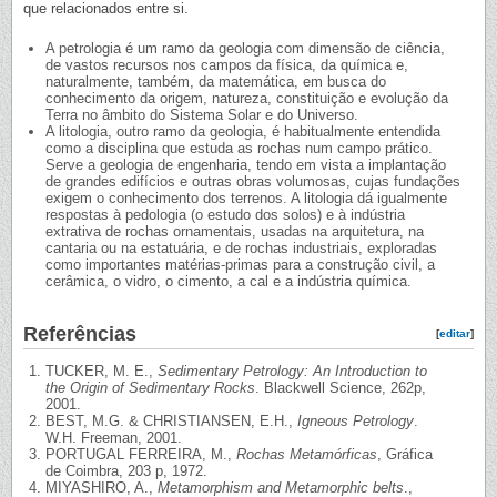
que relacionados entre si.
A petrologia é um ramo da geologia com dimensão de ciência,
de vastos recursos nos campos da física, da química e,
naturalmente, também, da matemática, em busca do
conhecimento da origem, natureza, constituição e evolução da
Terra no âmbito do Sistema Solar e do Universo.
A litologia, outro ramo da geologia, é habitualmente entendida
como a disciplina que estuda as rochas num campo prático.
Serve a geologia de engenharia, tendo em vista a implantação
de grandes edifícios e outras obras volumosas, cujas fundações
exigem o conhecimento dos terrenos. A litologia dá igualmente
respostas à pedologia (o estudo dos solos) e à indústria
extrativa de rochas ornamentais, usadas na arquitetura, na
cantaria ou na estatuária, e de rochas industriais, exploradas
como importantes matérias-primas para a construção civil, a
cerâmica, o vidro, o cimento, a cal e a indústria química.
Referências
[
editar
]
TUCKER, M. E.,
Sedimentary Petrology: An Introduction to
the Origin of Sedimentary Rocks
. Blackwell Science, 262p,
2001.
BEST, M.G. & CHRISTIANSEN, E.H.,
Igneous Petrology
.
W.H. Freeman, 2001.
PORTUGAL FERREIRA, M.,
Rochas Metamórficas
, Gráfica
de Coimbra, 203 p, 1972.
MIYASHIRO, A.,
Metamorphism and Metamorphic belts
.,