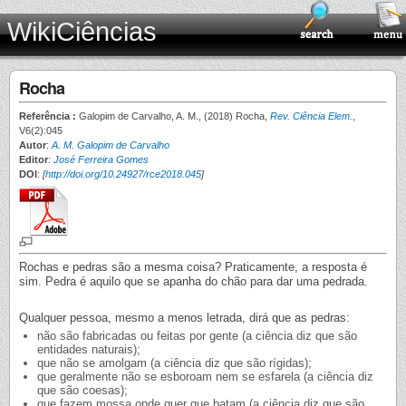
WikiCiências
Rocha
Referência :
Galopim de Carvalho, A. M., (2018) Rocha,
Rev. Ciência Elem.
,
V6(2):045
Autor
:
A. M. Galopim de Carvalho
Editor
:
José Ferreira Gomes
DOI
:
[
http://doi.org/10.24927/rce2018.045
]
Rochas e pedras são a mesma coisa? Praticamente, a resposta é
sim. Pedra é aquilo que se apanha do chão para dar uma pedrada.
Qualquer pessoa, mesmo a menos letrada, dirá que as pedras:
não são fabricadas ou feitas por gente (a ciência diz que são
entidades naturais);
que não se amolgam (a ciência diz que são rígidas);
que geralmente não se esboroam nem se esfarela (a ciência diz
que são coesas);
que fazem mossa onde quer que batam (a ciência diz que são