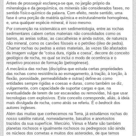
Antes de prosseguir esclareça-se que, no jargão próprio da
mineralogia e da geoquímica, os minerais são considerados fases, no
sentido físico-químico da palavra. Com efeito, neste sentido, uma
fase é uma porção de matéria química e estruturalmente homogénea,
e, uma qualquer espécie mineral, é isso mesmo.
Por convenção na sistemática em sedimentologia, entre as rochas
sedimentares cabem certos materiais não consolidados como os
barros, as areias soltas, as cascalheiras e ainda outros, de natureza
não mineral, como os carvões fósseis e o petróleo (óleo de pedra).
Chamar rochas ou pedras a estes materiais, às vezes tão afastados
da imagem vulgar de “coisa dura, rígida e coesa”, decorre do conceito
geológico de rocha, no qual se inclui o modo de ocorrência e o
respetivo processo de formação (petrogénese).
A mecânica das rochas (disciplina que estuda certas propriedades
das rochas como resistência ao esmagamento, à tração, à torção, à
flexão, porosidade, permeabilidade e outras) define-as como
entidades sempre rígidas e coesas e duras, como também se diz,
vulgarmente, com capacidade de suportar cargas e que, na
eventualidade de terem de ser escavadas ou removidas, há que usar
tecnologias com explosivos. Este conceito corresponde, aliás, à ideia
mais divulgada de rocha, como atrás se referiu. É o
bedrock
dos
autores ingleses.
Além das muitas que conhecemos na Terra, já estudámos rochas do
nosso satélite natural, nomeadamente, basaltos e anortositos
trazidos da sua superfície. Mercúrio, Vénus e Marte são também
planetas rochosos e igualmente rochosos ou pedregosos são ainda
os núcleos dos cometas e muitos dos asteroides, de que temos