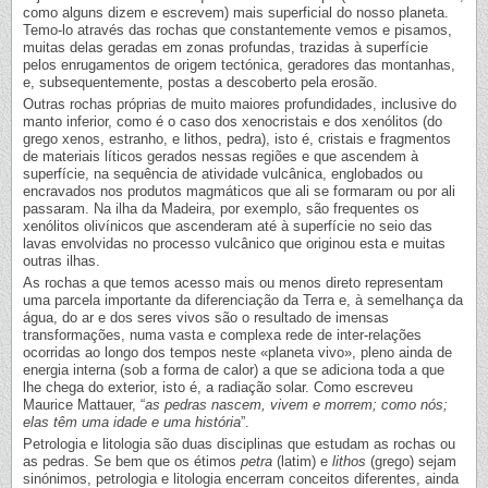
como alguns dizem e escrevem) mais superficial do nosso planeta.
Temo-lo através das rochas que constantemente vemos e pisamos,
muitas delas geradas em zonas profundas, trazidas à superfície
pelos enrugamentos de origem tectónica, geradores das montanhas,
e, subsequentemente, postas a descoberto pela erosão.
Outras rochas próprias de muito maiores profundidades, inclusive do
manto inferior, como é o caso dos xenocristais e dos xenólitos (do
grego xenos, estranho, e lithos, pedra), isto é, cristais e fragmentos
de materiais líticos gerados nessas regiões e que ascendem à
superfície, na sequência de atividade vulcânica, englobados ou
encravados nos produtos magmáticos que ali se formaram ou por ali
passaram. Na ilha da Madeira, por exemplo, são frequentes os
xenólitos olivínicos que ascenderam até à superfície no seio das
lavas envolvidas no processo vulcânico que originou esta e muitas
outras ilhas.
As rochas a que temos acesso mais ou menos direto representam
uma parcela importante da diferenciação da Terra e, à semelhança da
água, do ar e dos seres vivos são o resultado de imensas
transformações, numa vasta e complexa rede de inter-relações
ocorridas ao longo dos tempos neste «planeta vivo», pleno ainda de
energia interna (sob a forma de calor) a que se adiciona toda a que
lhe chega do exterior, isto é, a radiação solar. Como escreveu
Maurice Mattauer, “
as pedras nascem, vivem e morrem; como nós;
elas têm uma idade e uma história
”.
Petrologia e litologia são duas disciplinas que estudam as rochas ou
as pedras. Se bem que os étimos
petra
(latim) e
lithos
(grego) sejam
sinónimos, petrologia e litologia encerram conceitos diferentes, ainda