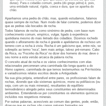
duras). Para o cidadão comum, pedra (do grego
pétra
) é, pois,
uma entidade natural, rígida, coesa e dura, que se apanha do
chão.
Apanhamos uma pedra do chão, mas, quando estudamos, falamos
quase sempre de rochas. Num modo de falar corrente, podemos dizer
que as pedras são bocados de rocha.
Todos falamos de rocha como sinónimo de pedra, com base num
conhecimento comum, empírico, vulgar, ligado à experiência
quotidiana mesmo do mais iletrado dos cidadãos. Dizemos rochedo
quando o afloramento de rocha é grande e apelidamos de rochoso um
terreno com a rocha à vista. Rocha é um galicismo que, entre nós, se
sobrepôs ao termo “roca”, bem mais antigo, talvez pré-romano. Cabo
da Roca, ou “Focinho da Roca” no dizer dos homens do mar, deve o
seu nome a esta versão arcaica da palavra rocha.
O conceito atual de rocha e os vários conhecimentos com elas
relacionados percorreram uma caminhada tão longa quanto a do
Homo sapiens
, caminhada de que temos testemunhos na Pré-história
e variadíssimos relatos escritos desde a Antiguidade.
Na sua gíria própria, entendível entre pares, os profissionais falam de
rochas, dizendo que são sistemas químicos, mono ou polifásicos (ou
seja, com um ou mais minerais), resultantes do equilíbrio
termodinâmico atingido pelos seus constituintes em determinados
ambientes. Entendendo-se por constituintes os elementos químicos
incluídos nos respetivos minerais.
Por outras palavras, acessíveis ao comum das gentes, pode, então,
dizer-se que as rochas são corpos naturais formados por