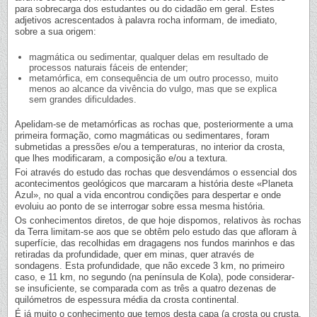
para sobrecarga dos estudantes ou do cidadão em geral. Estes
adjetivos acrescentados à palavra rocha informam, de imediato,
sobre a sua origem:
magmática ou sedimentar, qualquer delas em resultado de
processos naturais fáceis de entender;
metamórfica, em consequência de um outro processo, muito
menos ao alcance da vivência do vulgo, mas que se explica
sem grandes dificuldades.
Apelidam-se de metamórficas as rochas que, posteriormente a uma
primeira formação, como magmáticas ou sedimentares, foram
submetidas a pressões e/ou a temperaturas, no interior da crosta,
que lhes modificaram, a composição e/ou a textura.
Foi através do estudo das rochas que desvendámos o essencial dos
acontecimentos geológicos que marcaram a história deste «Planeta
Azul», no qual a vida encontrou condições para despertar e onde
evoluiu ao ponto de se interrogar sobre essa mesma história.
Os conhecimentos diretos, de que hoje dispomos, relativos às rochas
da Terra limitam-se aos que se obtêm pelo estudo das que afloram à
superfície, das recolhidas em dragagens nos fundos marinhos e das
retiradas da profundidade, quer em minas, quer através de
sondagens. Esta profundidade, que não excede 3 km, no primeiro
caso, e 11 km, no segundo (na península de Kola), pode considerar-
se insuficiente, se comparada com as três a quatro dezenas de
quilómetros de espessura média da crosta continental.
É já muito o conhecimento que temos desta capa (a crosta ou crusta,