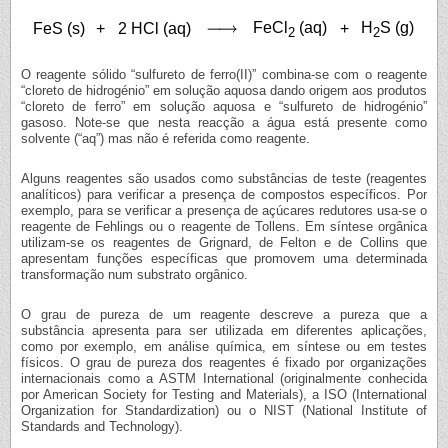
FeCl
(aq)
H
S (g)
FeS (s)
+
2 HCl (aq)
+
2
2
O reagente sólido “sulfureto de ferro(II)” combina-se com o reagente
“cloreto de hidrogénio” em solução aquosa dando origem aos produtos
“cloreto de ferro” em solução aquosa e “sulfureto de hidrogénio”
gasoso. Note-se que nesta reacção a água está presente como
solvente (“aq”) mas não é referida como reagente.
Alguns reagentes são usados como substâncias de teste (reagentes
analíticos) para verificar a presença de compostos específicos. Por
exemplo, para se verificar a presença de açúcares redutores usa-se o
reagente de Fehlings ou o reagente de Tollens. Em síntese orgânica
utilizam-se os reagentes de Grignard, de Felton e de Collins que
apresentam funções específicas que promovem uma determinada
transformação num substrato orgânico.
O grau de pureza de um reagente descreve a pureza que a
substância apresenta para ser utilizada em diferentes aplicações,
como por exemplo, em análise química, em síntese ou em testes
físicos. O grau de pureza dos reagentes é fixado por organizações
internacionais como a ASTM International (originalmente conhecida
por American Society for Testing and Materials), a ISO (International
Organization for Standardization) ou o NIST (National Institute of
Standards and Technology).