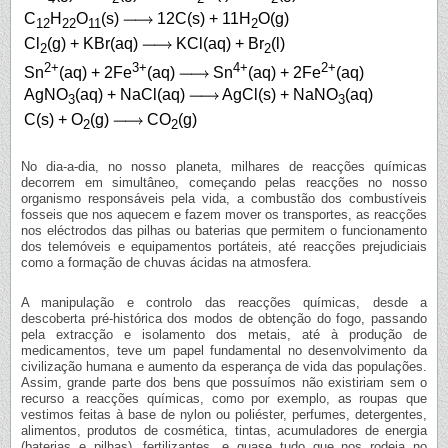
C
H
O
(s)
12C(s) + 11H
O(g)
12
22
11
2
Cl
(g) + KBr(aq)
KCl(aq) + Br
(l)
2
2
2+
3+
4+
2+
Sn
(aq) + 2Fe
(aq)
Sn
(aq) + 2Fe
(aq)
AgNO
(aq) + NaCl(aq)
AgCl(s) + NaNO
(aq)
3
3
C(s) + O
(g)
CO
(g)
2
2
No dia-a-dia, no nosso planeta, milhares de reacções químicas
decorrem em simultâneo, começando pelas reacções no nosso
organismo responsáveis pela vida, a combustão dos combustíveis
fosseis que nos aquecem e fazem mover os transportes, as reacções
nos eléctrodos das pilhas ou baterias que permitem o funcionamento
dos telemóveis e equipamentos portáteis, até reacções prejudiciais
como a formação de chuvas ácidas na atmosfera.
A manipulação e controlo das reacções químicas, desde a
descoberta pré-histórica dos modos de obtenção do fogo, passando
pela extracção e isolamento dos metais, até à produção de
medicamentos, teve um papel fundamental no desenvolvimento da
civilização humana e aumento da esperança de vida das populações.
Assim, grande parte dos bens que possuímos não existiriam sem o
recurso a reacções químicas, como por exemplo, as roupas que
vestimos feitas à base de nylon ou poliéster, perfumes, detergentes,
alimentos, produtos de cosmética, tintas, acumuladores de energia
(baterias e pilhas), fertilizantes, e quase tudo que nos rodeia no