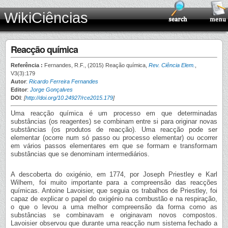
WikiCiências
Reacção química
Referência :
Fernandes, R.F., (2015) Reação química,
Rev. Ciência Elem.
,
V3(3):179
Autor
:
Ricardo Ferreira Fernandes
Editor
:
Jorge Gonçalves
DOI
:
[
http://doi.org/10.24927/rce2015.179
]
Uma reacção química é um processo em que determinadas
substâncias (os reagentes) se combinam entre si para originar novas
substâncias (os produtos de reacção). Uma reacção pode ser
elementar (ocorre num só passo ou processo elementar) ou ocorrer
em vários passos elementares em que se formam e transformam
substâncias que se denominam intermediários.
A descoberta do oxigénio, em 1774, por Joseph Priestley e Karl
Wilhem, foi muito importante para a compreensão das reacções
químicas. Antoine Lavoisier, que seguia os trabalhos de Priestley, foi
capaz de explicar o papel do oxigénio na combustão e na respiração,
o que o levou a uma melhor compreensão da forma como as
substâncias se combinavam e originavam novos compostos.
Lavoisier observou que durante uma reacção num sistema fechado a