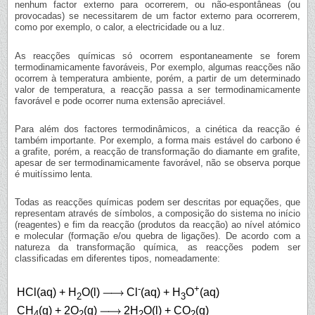
nenhum factor externo para ocorrerem, ou não-espontâneas (ou
provocadas) se necessitarem de um factor externo para ocorrerem,
como por exemplo, o calor, a electricidade ou a luz.
As reacções químicas só ocorrem espontaneamente se forem
termodinamicamente favoráveis, Por exemplo, algumas reacções não
ocorrem à temperatura ambiente, porém, a partir de um determinado
valor de temperatura, a reacção passa a ser termodinamicamente
favorável e pode ocorrer numa extensão apreciável.
Para além dos factores termodinâmicos, a cinética da reacção é
também importante. Por exemplo, a forma mais estável do carbono é
a grafite, porém, a reacção de transformação do diamante em grafite,
apesar de ser termodinamicamente favorável, não se observa porque
é muitíssimo lenta.
Todas as reacções químicas podem ser descritas por equações, que
representam através de símbolos, a composição do sistema no início
(reagentes) e fim da reacção (produtos da reacção) ao nível atómico
e molecular (formação e/ou quebra de ligações). De acordo com a
natureza da transformação química, as reacções podem ser
classificadas em diferentes tipos, nomeadamente:
-
+
HCl(aq) + H
O(l)
Cl
(aq) + H
O
(aq)
2
3
CH
(g) + 2O
(g)
2H
O(l) + CO
(g)
4
2
2
2