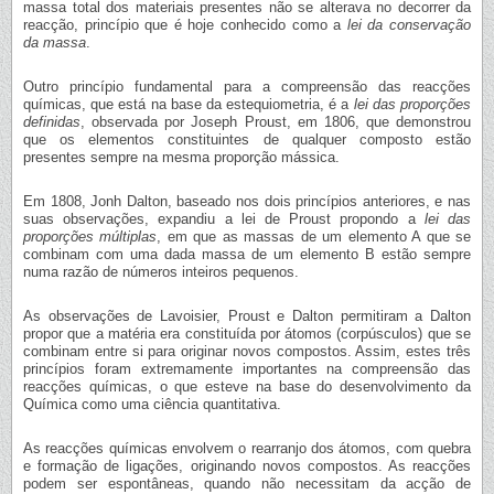
massa total dos materiais presentes não se alterava no decorrer da
reacção, princípio que é hoje conhecido como a
lei da conservação
da massa
.
Outro princípio fundamental para a compreensão das reacções
químicas, que está na base da estequiometria, é a
lei das proporções
definidas
, observada por Joseph Proust, em 1806, que demonstrou
que os elementos constituintes de qualquer composto estão
presentes sempre na mesma proporção mássica.
Em 1808, Jonh Dalton, baseado nos dois princípios anteriores, e nas
suas observações, expandiu a lei de Proust propondo a
lei das
proporções múltiplas
, em que as massas de um elemento A que se
combinam com uma dada massa de um elemento B estão sempre
numa razão de números inteiros pequenos.
As observações de Lavoisier, Proust e Dalton permitiram a Dalton
propor que a matéria era constituída por átomos (corpúsculos) que se
combinam entre si para originar novos compostos. Assim, estes três
princípios foram extremamente importantes na compreensão das
reacções químicas, o que esteve na base do desenvolvimento da
Química como uma ciência quantitativa.
As reacções químicas envolvem o rearranjo dos átomos, com quebra
e formação de ligações, originando novos compostos. As reacções
podem ser espontâneas, quando não necessitam da acção de